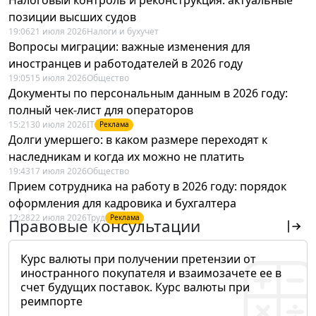
позиции высших судов
19:06
21 июля 2026
Налоги и бухучет
Вопросы миграции: важные изменения для
иностранцев и работодателей в 2026 году
19:05
15 июля 2026
Общество
Документы по персональным данным в 2026 году:
полный чек-лист для операторов
15:21
30 июля 2026
IT
Реклама
Долги умершего: в каком размере переходят к
наследникам и когда их можно не платить
19:43
17 июля 2026
Общество
Прием сотрудника на работу в 2026 году: порядок
оформления для кадровика и бухгалтера
12:28
22 июля 2026
Труд
Реклама
Правовые консультации
Курс валюты при получении претензии от
иностранного покупателя и взаимозачете ее в
счет будущих поставок. Курс валюты при
реимпорте