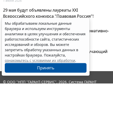
1 июня 2026
29 мая будут объявлены лауреаты XXI
Всероссийского конкурса "Правовая Россия"!
27 мая 2026
Мы обрабатываем локальные данные
браузера и используем инструменты
AI-ассистент Искра теперь анализирует нормативно-
аналитики в целях улучшения и обеспечения
техническую документацию
работоспособности сайта, статистических
28 апреля 2026
исследований и обзоров. Вы можете
запретить обработку указанных данных в
"ГАРАНТ Электронный экспресс" провел обучающий
настройках браузера. Пожалуйста,
вебинар по работе с AI-ассистентом Искра
ознакомьтесь с условиями их обработки
.
23 апреля 2026
Принять
© ООО "НПП "ГАРАНТ-СЕРВИС", 2026. Система ГАРАНТ
выпускается с 1990 года. Компания "Гарант" и ее партнеры
являются участниками Российской ассоциации правовой
информации ГАРАНТ.
Контакты
8-800-200-88-88