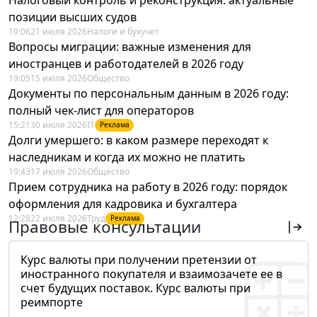
позиции высших судов
19:06
21 июля 2026
Налоги и бухучет
Вопросы миграции: важные изменения для
иностранцев и работодателей в 2026 году
19:05
15 июля 2026
Общество
Документы по персональным данным в 2026 году:
полный чек-лист для операторов
15:21
30 июля 2026
IT
Реклама
Долги умершего: в каком размере переходят к
наследникам и когда их можно не платить
19:43
17 июля 2026
Общество
Прием сотрудника на работу в 2026 году: порядок
оформления для кадровика и бухгалтера
12:28
22 июля 2026
Труд
Реклама
Правовые консультации
Курс валюты при получении претензии от
иностранного покупателя и взаимозачете ее в
счет будущих поставок. Курс валюты при
реимпорте