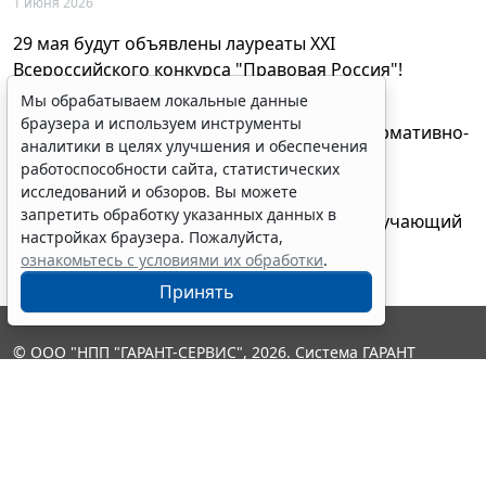
1 июня 2026
29 мая будут объявлены лауреаты XXI
Всероссийского конкурса "Правовая Россия"!
27 мая 2026
Мы обрабатываем локальные данные
браузера и используем инструменты
AI-ассистент Искра теперь анализирует нормативно-
аналитики в целях улучшения и обеспечения
техническую документацию
работоспособности сайта, статистических
28 апреля 2026
исследований и обзоров. Вы можете
запретить обработку указанных данных в
"ГАРАНТ Электронный экспресс" провел обучающий
настройках браузера. Пожалуйста,
вебинар по работе с AI-ассистентом Искра
ознакомьтесь с условиями их обработки
.
23 апреля 2026
Принять
© ООО "НПП "ГАРАНТ-СЕРВИС", 2026. Система ГАРАНТ
выпускается с 1990 года. Компания "Гарант" и ее партнеры
являются участниками Российской ассоциации правовой
информации ГАРАНТ.
Контакты
8-800-200-88-88