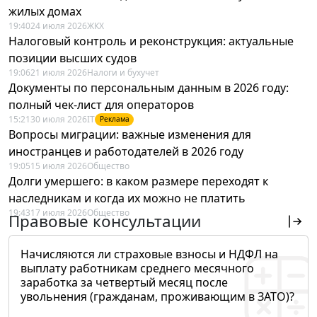
жилых домах
19:40
24 июля 2026
ЖКХ
Налоговый контроль и реконструкция: актуальные
позиции высших судов
19:06
21 июля 2026
Налоги и бухучет
Документы по персональным данным в 2026 году:
полный чек-лист для операторов
15:21
30 июля 2026
IT
Реклама
Вопросы миграции: важные изменения для
иностранцев и работодателей в 2026 году
19:05
15 июля 2026
Общество
Долги умершего: в каком размере переходят к
наследникам и когда их можно не платить
19:43
17 июля 2026
Общество
Правовые консультации
Начисляются ли страховые взносы и НДФЛ на
выплату работникам среднего месячного
заработка за четвертый месяц после
увольнения (гражданам, проживающим в ЗАТО)?