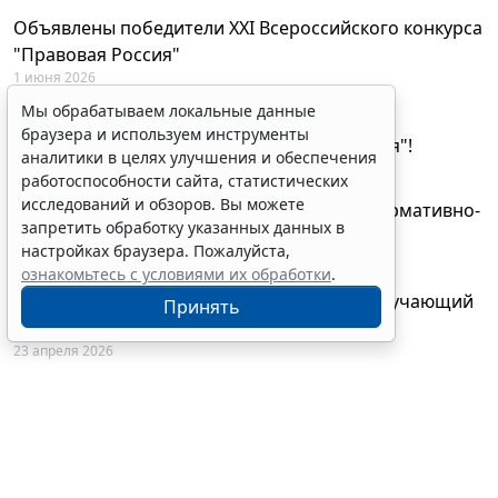
Объявлены победители XXI Всероссийского конкурса
"Правовая Россия"
1 июня 2026
Мы обрабатываем локальные данные
29 мая будут объявлены лауреаты XXI
браузера и используем инструменты
Всероссийского конкурса "Правовая Россия"!
аналитики в целях улучшения и обеспечения
27 мая 2026
работоспособности сайта, статистических
исследований и обзоров. Вы можете
AI-ассистент Искра теперь анализирует нормативно-
запретить обработку указанных данных в
техническую документацию
настройках браузера. Пожалуйста,
28 апреля 2026
ознакомьтесь с условиями их обработки
.
"ГАРАНТ Электронный экспресс" провел обучающий
Принять
вебинар по работе с AI-ассистентом Искра
23 апреля 2026
© ООО "НПП "ГАРАНТ-СЕРВИС", 2026. Система ГАРАНТ
выпускается с 1990 года. Компания "Гарант" и ее партнеры
являются участниками Российской ассоциации правовой