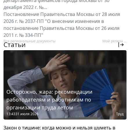
Департамента финансов города Москвы от 30
декабря 2022 г. №...
Постановление Правительства Москвы от 28 июля
2026 г. № 2037-ПП "О внесении изменения в
постановление Правительства Москвы от 26 июля
2011 г. № 334-ПП"
Все региональные документы
Мой регион ...
Статьи
Осторожно, жара: рекомендации
работодателям и работникам по
организации труда летом
13:43
31 июля 2026
Труд
Закон о тишине: когда можно и нельзя шуметь в