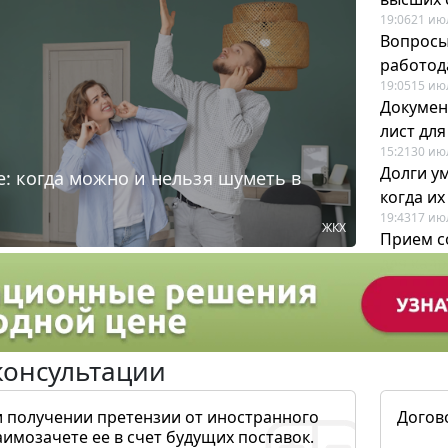
19:06
21 ию
Вопросы
работода
19:05
15 ию
Докумен
лист дл
15:21
30 ию
Долги у
: когда можно и нельзя шуметь в
когда и
19:43
17 ию
ЖКХ
Прием с
для кадр
12:28
22 ию
консультации
и получении претензии от иностранного
Догов
аимозачете ее в счет будущих поставок.