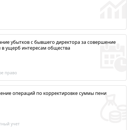
ание убытков с бывшего директора за совершение
и в ущерб интересам общества
ое право
ение операций по корректировке суммы пени
ный учет