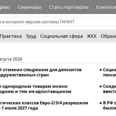
Демо
Семинары
Стать партнером
Клиента
Практика
Труд
Социальная сфера
ЖКХ
Образ
вгуста 2026
Ф отменил спецрежим для депозитов
Соци
едружественных стран
пенси
о однородным товарам можно
Скидк
 одним и тем же едпоставщиком
ввест
гических классов Евро-2/3/4 разрешили
В РФ 
 1 июля 2027 года
бюлле