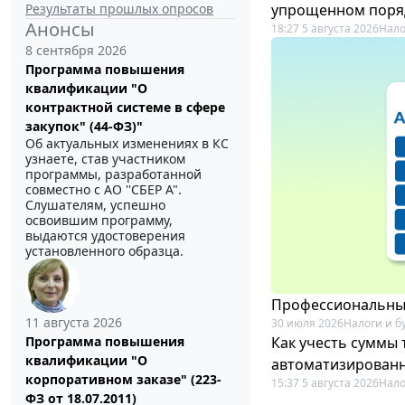
Результаты прошлых опросов
упрощенном поря
Анонсы
18:27 5 августа 2026
Нало
8 сентября 2026
Программа повышения
квалификации "О
контрактной системе в сфере
закупок" (44-ФЗ)"
Об актуальных изменениях в КС
узнаете, став участником
программы, разработанной
совместно с АО ''СБЕР А".
Слушателям, успешно
освоившим программу,
выдаются удостоверения
установленного образца.
Профессиональный
11 августа 2026
30 июля 2026
Налоги и б
Как учесть суммы
Программа повышения
квалификации "О
автоматизирован
корпоративном заказе" (223-
15:37 5 августа 2026
Нало
ФЗ от 18.07.2011)