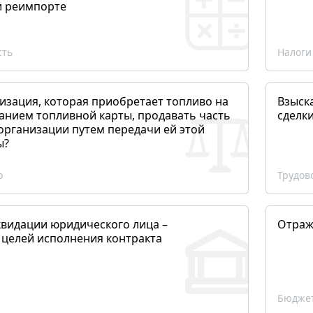
и реимпорте
сть
Налоги
изация, которая приобретает топливо на
Взыск
анием топливной карты, продавать часть
сделк
организации путем передачи ей этой
ы?
о
Трудов
квидации юридического лица –
Отраж
 целей исполнения контракта
Бюджет