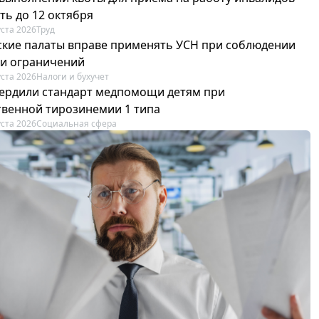
ть до 12 октября
уста 2026
Труд
ские палаты вправе применять УСН при соблюдении
 и ограничений
уста 2026
Налоги и бухучет
вердили стандарт медпомощи детям при
твенной тирозинемии 1 типа
уста 2026
Социальная сфера