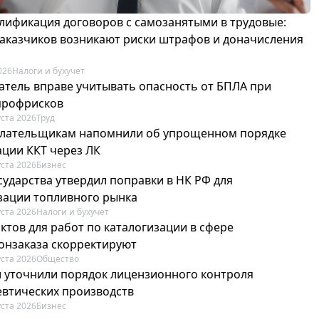
лификация договоров с самозанятыми в трудовые:
 заказчиков возникают риски штрафов и доначисления
026
Налоги и бухучет
атель вправе учитывать опасность от БПЛА при
профрисков
уста 2026
Труд
лательщикам напомнили об упрощенном порядке
ации ККТ через ЛК
уста 2026
Бизнес
сударства утвердил поправки в НК РФ для
зации топливного рынка
уста 2026
Налоги и бухучет
ктов для работ по каталогизации в сфере
онзаказа скорректируют
уста 2026
Общество
и уточнили порядок лицензионного контроля
втических производств
уста 2026
Бизнес