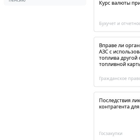
Курс валюты пр
Бухучет и отчетно
Вправе ли орган
АЗС с использов
топлива другой 
топливной карт
Гражданское прав
Последствия ли
контрагента для
Госзакупки