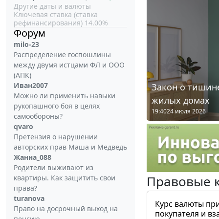
Другие даты и валюты
Ключевая ставка (ставка
рефинансирования) 14.00%
Форум
milo-23
Распределение госпошлины
между двумя истцами ФЛ и ООО
(АПК)
Иван2007
Закон о тишине
Можно ли применить навыки
жилых домах
рукопашного боя в целях
19:40
24 июля 2026
самообороны?
qvaro
Претензия о нарушении
авторских прав Маша и Медведь
Жанна_088
Родители выживают из
Правовые 
квартиры. Как защитить свои
права?
turanova
Курс валюты пр
Право на досрочный выход на
покупателя и вз
пенсию