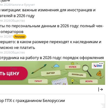
ля 2026
Налоги и бухучет
 миграции: важные изменения для иностранцев и
телей в 2026 году
ля 2026
Общество
ты по персональным данным в 2026 году: полный чек-
я операторов
ля 2026
IT
Реклама
мершего: в каком размере переходят к наследникам и
х можно не платить
ля 2026
Общество
отрудника на работу в 2026 году: порядок оформления
овика и бухгалтера
ля 2026
Труд
Реклама
ор ГПХ с гражданином Белоруссии