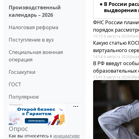
В России ра
Производственный
выдворения 
календарь – 2026
ФНС России плани
Налоговая реформа
порядок рассмотр
15:15 6 августа 2026
Нало
Поступление в вуз
Какую статью КОСГ
виртуального сер
Специальная военная
14:54 6 августа 2026
Бюдж
операция
В РФ введут особы
образовательных 
Госзакупки
13:41 6 августа 2026
Обр
ГОСТ
Популярное
Опрос
Как вы относитесь к
инициативе