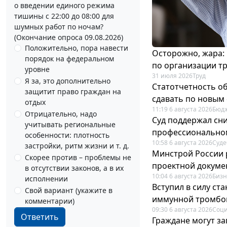
о введении единого режима
тишины с 22:00 до 08:00 для
шумных работ по ночам?
(Окончание опроса 09.08.2026)
Положительно, пора навести
Осторожно, жара:
порядок на федеральном
по организации т
уровне
31 июля 2026
Труд
Я за, это дополнительно
Статотчетность об
защитит право граждан на
сдавать по новым
отдых
11:19 6 августа 2026
Бюдж
Отрицательно, надо
Суд поддержал сн
учитывать региональные
профессионально
особенности: плотность
10:58 6 августа 2026
Суде
застройки, ритм жизни и т. д.
Минстрой России 
Скорее против – проблемы не
проектной докуме
в отсутствии законов, а в их
10:04 6 августа 2026
Бизн
исполнении
Вступил в силу с
Свой вариант (укажите в
иммунной тромбо
комментарии)
09:30 6 августа 2026
Соци
Ответить
Граждане могут за