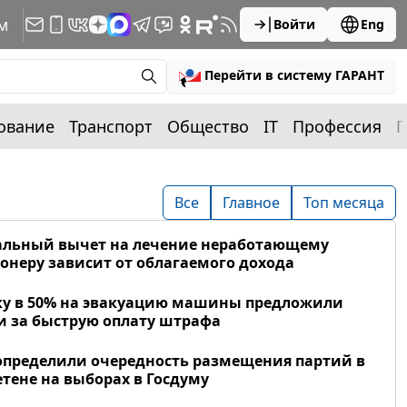
м
Войти
Eng
Перейти в систему ГАРАНТ
ование
Транспорт
Общество
IT
Профессия
П
Все
Главное
Топ месяца
альный вычет на лечение неработающему
онеру зависит от облагаемого дохода
у в 50% на эвакуацию машины предложили
и за быструю оплату штрафа
определили очередность размещения партий в
тене на выборах в Госдуму