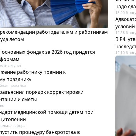
надо сда
13:20 6 авг
Адвокат
условий
 рекомендации работодателям и работникам
12:58 6 авг
руда летом
В РФ ут
наследс
 основных фондах за 2026 год придется
12:10 6 авг
 формам
етный учет
ижение работнику премии к
му празднику
бная практика
разъяснил порядок корректировки
нтации и сметы
ес
тандарт медицинской помощи детям при
цитопении
альная сфера
пустить процедуру банкротства в