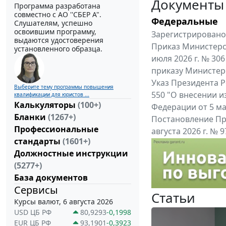
Документы
Программа разработана
совместно с АО ''СБЕР А".
Федеральные
Слушателям, успешно
освоившим программу,
Зарегистрировано 
выдаются удостоверения
Приказ Министерс
установленного образца.
июля 2026 г. № 30
приказу Министерс
Указ Президента Р
Выберите тему программы повышения
550 "О внесении и
квалификации для юристов ...
Калькуляторы
(100+)
Федерации от 5 мар
Бланки
(1267+)
Постановление Пр
Профессиональные
августа 2026 г. №
стандарты
(1601+)
Указом Президента
Должностные инструкции
Все федеральные докум
(5277+)
База документов
Сервисы
Статьи
Курсы валют, 6 августа 2026
USD ЦБ РФ
80,9293
-0,1998
EUR ЦБ РФ
93,1901
-0,3923