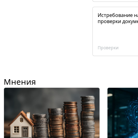
Истребование н
проверки докум
Проверки
Мнения