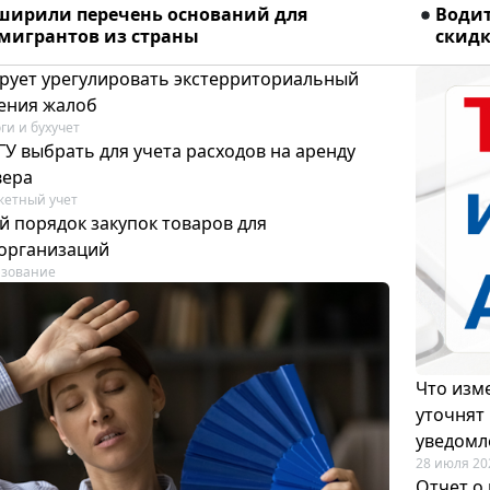
сширили перечень оснований для
Водит
мигрантов из страны
скидк
рует урегулировать экстерриториальный
ения жалоб
ги и бухучет
У выбрать для учета расходов на аренду
вера
етный учет
й порядок закупок товаров для
организаций
азование
Что изме
уточнят
уведомл
28 июля 20
Отчет о