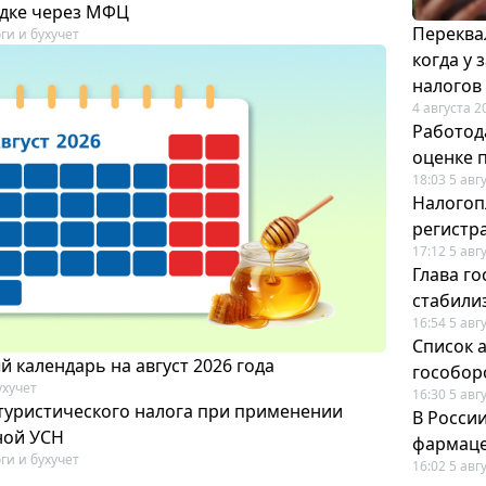
дке через МФЦ
Переква
ги и бухучет
когда у
налогов
4 августа 2
Работод
оценке 
18:03 5 авг
Налогоп
регистр
17:12 5 авг
Глава го
стабили
16:54 5 авг
Список а
 календарь на август 2026 года
гособор
ухучет
16:30 5 авг
 туристического налога при применении
В Росси
ной УСН
фармаце
ги и бухучет
16:02 5 авг