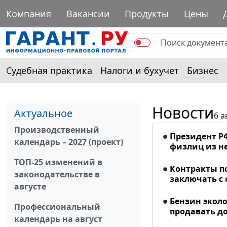
Компания
Вакансии
Продукты
Цены
Судебная практика
Налоги и бухучет
Бизнес
Новости
Актуальное
6 а
Производственный
Президент Р
календарь – 2027 (проект)
физлиц из н
ТОП-25 изменений в
Контракты п
законодательстве в
заключать с
августе
Бензин эколо
Профессиональный
продавать до
календарь на август