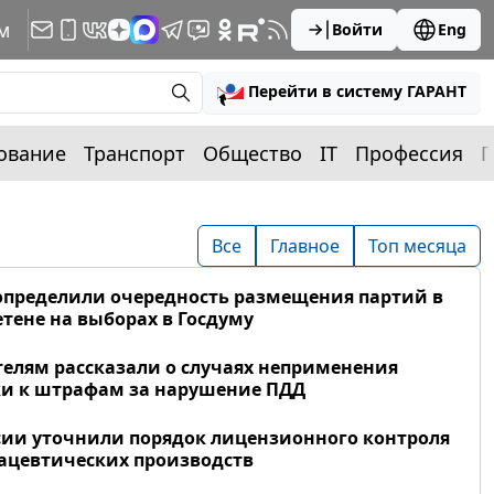
м
Войти
Eng
Перейти в систему ГАРАНТ
ование
Транспорт
Общество
IT
Профессия
П
Все
Главное
Топ месяца
определили очередность размещения партий в
тене на выборах в Госдуму
елям рассказали о случаях неприменения
и к штрафам за нарушение ПДД
сии уточнили порядок лицензионного контроля
цевтических производств