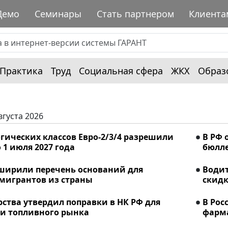
Демо
Семинары
Стать партнером
Клиента
Практика
Труд
Социальная сфера
ЖКХ
Образ
вгуста 2026
гических классов Евро-2/3/4 разрешили
В РФ 
 1 июля 2027 года
бюлле
сширили перечень оснований для
Водит
мигрантов из страны
скидк
рства утвердил поправки в НК РФ для
В Рос
и топливного рынка
фарма