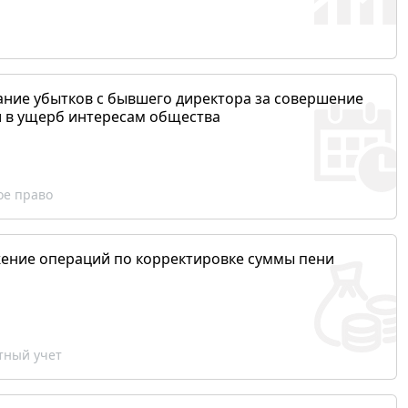
ание убытков с бывшего директора за совершение
и в ущерб интересам общества
ое право
ение операций по корректировке суммы пени
ный учет