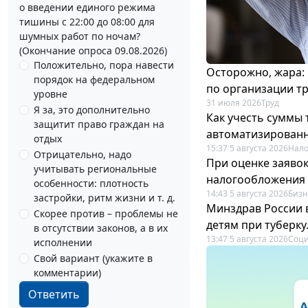
о введении единого режима
тишины с 22:00 до 08:00 для
шумных работ по ночам?
(Окончание опроса 09.08.2026)
Положительно, пора навести
Осторожно, жара:
порядок на федеральном
по организации т
уровне
31 июля 2026
Труд
Я за, это дополнительно
Как учесть суммы
защитит право граждан на
автоматизирован
отдых
15:37 5 августа 2026
Нало
Отрицательно, надо
При оценке заяво
учитывать региональные
налогообложения 
особенности: плотность
14:43 5 августа 2026
Бизн
застройки, ритм жизни и т. д.
Минздрав России 
Скорее против – проблемы не
детям при туберку
в отсутствии законов, а в их
13:47 5 августа 2026
Соци
исполнении
Свой вариант (укажите в
комментарии)
Ответить