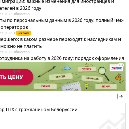
 миграции: важные изменения для иностранцев и
телей в 2026 году
ля 2026
Общество
ты по персональным данным в 2026 году: полный чек-
я операторов
ля 2026
IT
Реклама
мершего: в каком размере переходят к наследникам и
х можно не платить
ля 2026
Общество
отрудника на работу в 2026 году: порядок оформления
овика и бухгалтера
ля 2026
Труд
Реклама
ор ГПХ с гражданином Белоруссии