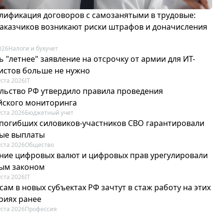
лификация договоров с самозанятыми в трудовые:
 заказчиков возникают риски штрафов и доначисления
026
Налоги и бухучет
 "летнее" заявление на отсрочку от армии для ИТ-
истов больше не нужно
уста 2026
IT
льство РФ утвердило правила проведения
йского мониторинга
уста 2026
Бюджетный учет
погибших силовиков-участников СВО гарантировали
ые выплаты
уста 2026
Общество
ие цифровых валют и цифровых прав урегулировали
ым законом
уста 2026
IT
ам в новых субъектах РФ зачтут в стаж работу на этих
риях ранее
уста 2026
Профессия