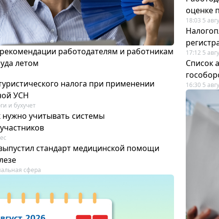
оценке 
18:03 5 авг
Налогоп
регистр
 рекомендации работодателям и работникам
17:12 5 авг
руда летом
Список а
гособор
 туристического налога при применении
16:30 5 авг
ной УСН
ги и бухучет
к нужно учитывать системы
участников
ес
выпустил стандарт медицинской помощи
лезе
альная сфера