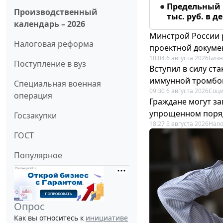
Предельный 
Производственный
тыс. руб. в д
календарь – 2026
Минстрой России 
Налоговая реформа
проектной докуме
10:04 6 августа 2026
Бизн
Поступление в вуз
Вступил в силу с
иммунной тромбо
Специальная военная
09:30 6 августа 2026
Соци
операция
Граждане могут за
упрощенном поря
Госзакупки
18:27 5 августа 2026
Нало
ГОСТ
Популярное
Опрос
Как вы относитесь к
инициативе