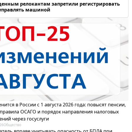
енным релокантам запретили регистрировать
 управлять машиной
нится в России с 1 августа 2026 года: повысят пенсии,
 правила ОСАГО и порядок направления налоговых
ений через госуслуги
26
Общество
атель вправе учитывать опасность от БПЛА при