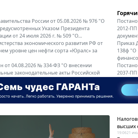
Горячи
вительства России от 05.08.2026 № 976 "О
Постано
предусмотренных Указом Президента
2012-ПП
ии от 24 июля 2026 г. № 509 "О...
докумен
терства экономического развития РФ от
Приказ Д
днем уровне цен нефти сорта «Юралс» за
138ф "О
финансов
 от 04.08.2026 № 334-ФЗ "О внесении
Постано
льные законодательные акты Российской
2037-ПП
Правител
енты
Все регио
Налогов
высших 
19:06
21 ию