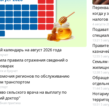
Переква
когда у
налогов
4 августа 2
Подавать
специал
13:21 5 авг
Правите
 календарь на август 2026 года
казначе
ухучет
12:55 5 авг
ила правила отражения сведений о
Семьям 
товарах
жилищн
ги и бухучет
12:38 5 авг
омочия регионов по обслуживанию
Обращен
ым транспортом
отдельн
спорт
11:44 5 авг
во сельского врача на выплату по
Нотариус
ий доктор"
террито
бная практика
10:51 5 авг