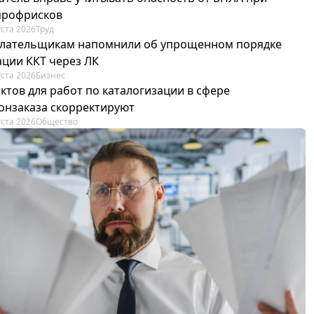
профрисков
уста 2026
Труд
лательщикам напомнили об упрощенном порядке
ации ККТ через ЛК
уста 2026
Бизнес
ктов для работ по каталогизации в сфере
онзаказа скорректируют
уста 2026
Общество