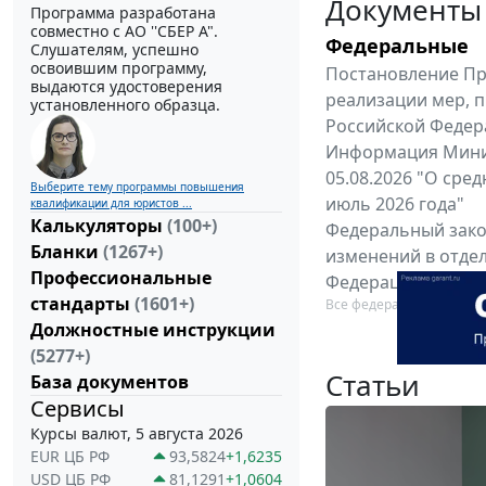
Документы
Программа разработана
совместно с АО ''СБЕР А".
Федеральные
Слушателям, успешно
освоившим программу,
Постановление Пра
выдаются удостоверения
реализации мер, 
установленного образца.
Российской Федерац
Информация Минис
05.08.2026 "О сре
Выберите тему программы повышения
июль 2026 года"
квалификации для юристов ...
Калькуляторы
(100+)
Федеральный закон
Бланки
(1267+)
изменений в отде
Профессиональные
Федерации"
стандарты
(1601+)
Все федеральные докум
Должностные инструкции
(5277+)
Статьи
База документов
Сервисы
Курсы валют, 5 августа 2026
EUR ЦБ РФ
93,5824
+1,6235
USD ЦБ РФ
81,1291
+1,0604