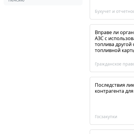
Бухучет и отчетно
Вправе ли орган
АЗС с использов
топлива другой 
топливной карт
Гражданское прав
Последствия ли
контрагента для
Госзакупки