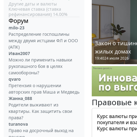
Другие даты и валюты
Ключевая ставка (ставка
рефинансирования) 14.00%
Форум
milo-23
Распределение госпошлины
между двумя истцами ФЛ и ООО
Закон о тишине
(АПК)
жилых домах
Иван2007
19:40
24 июля 2026
Можно ли применить навыки
рукопашного боя в целях
самообороны?
qvaro
Претензия о нарушении
авторских прав Маша и Медведь
Жанна_088
Правовые 
Родители выживают из
квартиры. Как защитить свои
Курс валюты пр
права?
покупателя и вз
turanova
Курс валюты пр
Право на досрочный выход на
пенсию