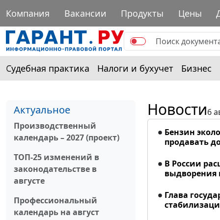
Компания
Вакансии
Продукты
Цены
Судебная практика
Налоги и бухучет
Бизнес
Новости
Актуальное
6 а
Производственный
Бензин эколо
календарь – 2027 (проект)
продавать до
ТОП-25 изменений в
В России ра
законодательстве в
выдворения 
августе
Глава госуда
Профессиональный
стабилизаци
календарь на август