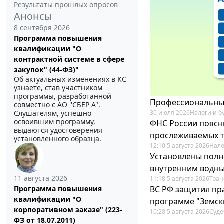
Результаты прошлых опросов
Анонсы
8 сентября 2026
Программа повышения
квалификации "О
контрактной системе в сфере
закупок" (44-ФЗ)"
Об актуальных изменениях в КС
узнаете, став участником
программы, разработанной
Профессиональный
совместно с АО ''СБЕР А".
30 июля 2026
Налоги и б
Слушателям, успешно
освоившим программу,
ФНС России поясн
выдаются удостоверения
прослеживаемых 
установленного образца.
12:10 5 августа 2026
Нало
Установлены полн
внутренним водн
11 августа 2026
11:18 5 августа 2026
Тран
ВС РФ защитил пра
Программа повышения
квалификации "О
программе "Земск
корпоративном заказе" (223-
10:28 5 августа 2026
Суде
ФЗ от 18.07.2011)