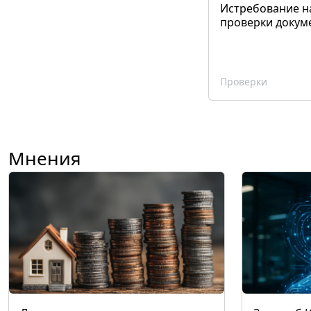
Истребование н
проверки докум
Проверки
Мнения