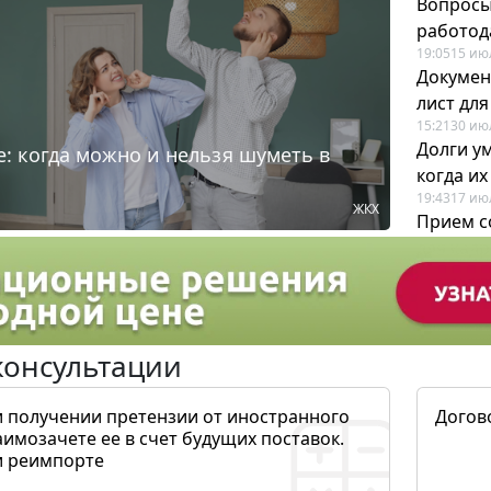
Вопросы
работода
19:05
15 ию
Докумен
лист дл
15:21
30 ию
Долги у
: когда можно и нельзя шуметь в
когда и
19:43
17 ию
ЖКХ
Прием с
для кадр
12:28
22 ию
консультации
и получении претензии от иностранного
Догов
аимозачете ее в счет будущих поставок.
и реимпорте