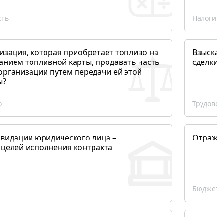
сть
Налоги
изация, которая приобретает топливо на
Взыск
анием топливной карты, продавать часть
сделк
организации путем передачи ей этой
ы?
о
Трудов
квидации юридического лица –
Отраж
 целей исполнения контракта
Бюджет