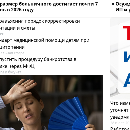
размер больничного достигает почти 7
Осужд
ень в 2026 году
ИП и
разъяснил порядок корректировки
нтации и сметы
ес
тандарт медицинской помощи детям при
цитопении
альная сфера
пустить процедуру банкротства в
дке через МФЦ
ги и бухучет
Что изме
уточнят
уведомл
28 июля 20
Работод