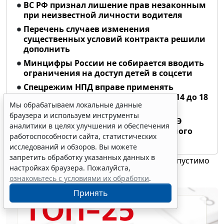
ВС РФ признал лишение прав незаконным
при неизвестной личности водителя
Перечень случаев изменения
существенных условий контракта решили
дополнить
Минцифры России не собирается вводить
ограничения на доступ детей в соцсети
Спецрежим НПД вправе применять
несовершеннолетние в возрасте от 14 до 18
Мы обрабатываем локальные данные
лет
браузера и используем инструменты
В Госдуме предложили заменить ЕГЭ
аналитики в целях улучшения и обеспечения
аттестацией в форме государственного
работоспособности сайта, статистических
экзамена
исследований и обзоров. Вы можете
запретить обработку указанных данных в
Персональные данные медработника недопустимо
настройках браузера. Пожалуйста,
публиковать без его согласия
ознакомьтесь с условиями их обработки
.
18:27 7 августа 2026
Судебная практика
Принять