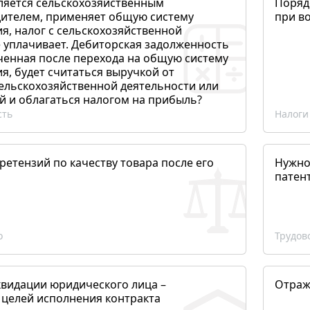
ляется сельскохозяйственным
Поряд
ителем, применяет общую систему
при в
я, налог с сельскохозяйственной
 уплачивает. Дебиторская задолженность
ченная после перехода на общую систему
, будет считаться выручкой от
сельскохозяйственной деятельности или
й и облагаться налогом на прибыль?
сть
Налоги
етензий по качеству товара после его
Нужно
патен
о
Трудов
квидации юридического лица –
Отраж
 целей исполнения контракта