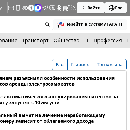
м
Войти
Eng
Перейти в систему ГАРАНТ
ование
Транспорт
Общество
IT
Профессия
П
Все
Главное
Топ месяца
янам разъяснили особенности использования
сов аренды электросамокатов
с автоматического аннулирования патентов за
ату запустят с 10 августа
альный вычет на лечение неработающему
онеру зависит от облагаемого дохода