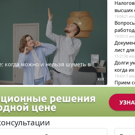
Налогов
высших 
19:06
21 ию
Вопросы
работода
19:05
15 ию
Докумен
лист дл
15:21
30 ию
Долги у
: когда можно и нельзя шуметь в
когда и
19:43
17 ию
ЖКХ
Прием с
для кадр
12:28
22 ию
консультации