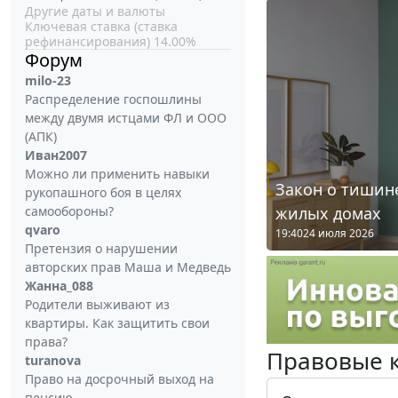
Другие даты и валюты
Ключевая ставка (ставка
рефинансирования) 14.00%
Форум
milo-23
Распределение госпошлины
между двумя истцами ФЛ и ООО
(АПК)
Иван2007
Можно ли применить навыки
Закон о тишине
рукопашного боя в целях
жилых домах
самообороны?
qvaro
19:40
24 июля 2026
Претензия о нарушении
авторских прав Маша и Медведь
Жанна_088
Родители выживают из
квартиры. Как защитить свои
права?
Правовые 
turanova
Право на досрочный выход на
пенсию