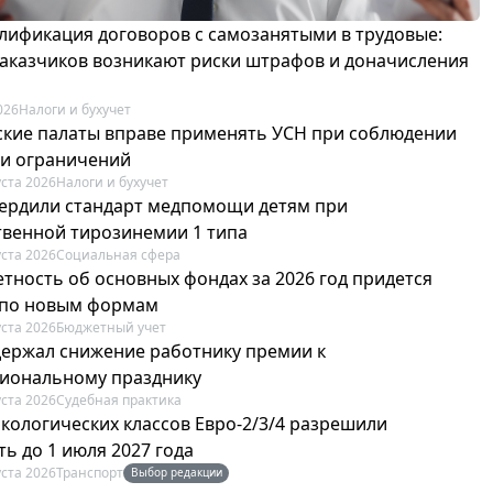
лификация договоров с самозанятыми в трудовые:
 заказчиков возникают риски штрафов и доначисления
026
Налоги и бухучет
ские палаты вправе применять УСН при соблюдении
 и ограничений
уста 2026
Налоги и бухучет
вердили стандарт медпомощи детям при
твенной тирозинемии 1 типа
уста 2026
Социальная сфера
етность об основных фондах за 2026 год придется
 по новым формам
уста 2026
Бюджетный учет
держал снижение работнику премии к
иональному празднику
уста 2026
Судебная практика
экологических классов Евро-2/3/4 разрешили
ь до 1 июля 2027 года
уста 2026
Транспорт
Выбор редакции