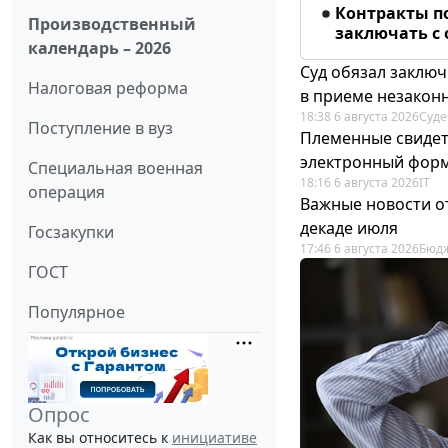
Контракты п
Производственный
заключать с
календарь – 2026
Суд обязал заключ
Налоговая реформа
в приеме незакон
18:38 6 августа 2026
Суде
Поступление в вуз
Племенные свидет
электронный фор
Специальная военная
18:16 6 августа 2026
IT
операция
Важные новости о
декаде июля
Госзакупки
17:46 6 августа 2026
Бюдж
ГОСТ
Популярное
Опрос
Как вы относитесь к
инициативе