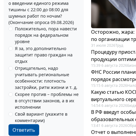
о введении единого режима
тишины с 22:00 до 08:00 для
шумных работ по ночам?
(Окончание опроса 09.08.2026)
Положительно, пора навести
Осторожно, жара:
порядок на федеральном
по организации т
уровне
31 июля 2026
Труд
Я за, это дополнительно
Процедуру приост
защитит право граждан на
продукции оптим
отдых
15:39 6 августа 2026
Бизн
Отрицательно, надо
ФНС России плани
учитывать региональные
порядок рассмотр
особенности: плотность
15:15 6 августа 2026
Нало
застройки, ритм жизни и т. д.
Какую статью КОСГ
Скорее против – проблемы не
виртуального сер
в отсутствии законов, а в их
14:54 6 августа 2026
Бюдж
исполнении
В РФ введут особы
Свой вариант (укажите в
образовательных 
комментарии)
13:41 6 августа 2026
Обр
Ответить
Отчет о выполнен