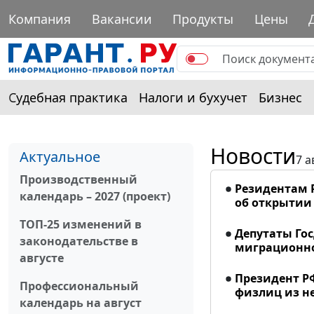
Компания
Вакансии
Продукты
Цены
Судебная практика
Налоги и бухучет
Бизнес
Новости
Актуальное
7 а
Производственный
Резидентам 
календарь – 2027 (проект)
об открытии 
ТОП-25 изменений в
Депутаты Го
законодательстве в
миграционно
августе
Президент Р
Профессиональный
физлиц из н
календарь на август