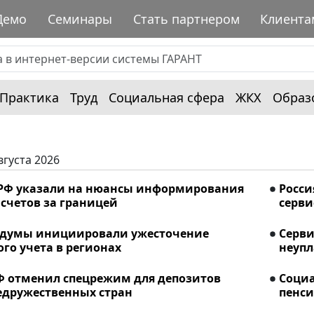
Демо
Семинары
Стать партнером
Клиента
Практика
Труд
Социальная сфера
ЖКХ
Образ
вгуста 2026
РФ указали на нюансы информирования
Росси
счетов за границей
серви
сдумы инициировали ужесточение
Серви
го учета в регионах
неупл
Ф отменил спецрежим для депозитов
Соци
едружественных стран
пенси