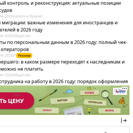
ый контроль и реконструкция: актуальные позиции
судов
ля 2026
Налоги и бухучет
 миграции: важные изменения для иностранцев и
телей в 2026 году
ля 2026
Общество
ты по персональным данным в 2026 году: полный чек-
я операторов
ля 2026
IT
Реклама
мершего: в каком размере переходят к наследникам и
х можно не платить
ля 2026
Общество
отрудника на работу в 2026 году: порядок оформления
овика и бухгалтера
ля 2026
Труд
Реклама