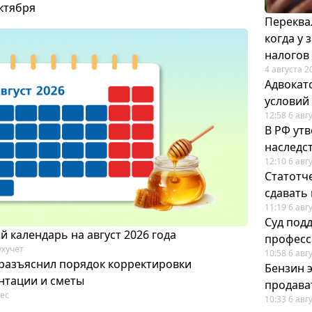
октября
Переква
когда у
налогов
4 августа 2
Адвокат
условий
12:58 6 авг
В РФ ут
наследс
12:10 6 авг
Статотч
сдавать
11:19 6 авг
Суд под
 календарь на август 2026 года
професс
ухучет
10:58 6 авг
разъяснил порядок корректировки
Бензин 
нтации и сметы
продават
ес
10:33 6 авг