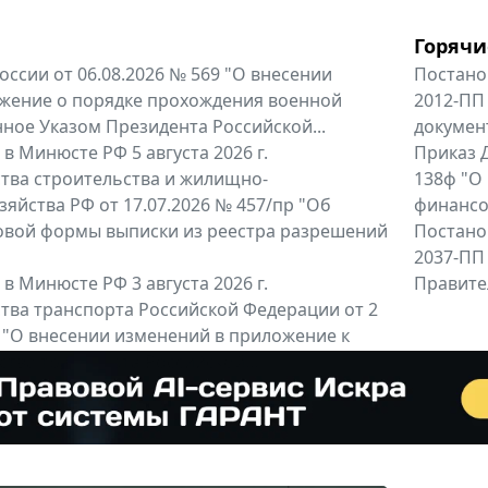
Горячи
оссии от 06.08.2026 № 569 "О внесении
Постано
жение о порядке прохождения военной
2012-ПП
ное Указом Президента Российской...
докумен
в Минюсте РФ 5 августа 2026 г.
Приказ Д
тва строительства и жилищно-
138ф "О
яйства РФ от 17.07.2026 № 457/пр "Об
финансов
овой формы выписки из реестра разрешений
Постано
2037-ПП
в Минюсте РФ 3 августа 2026 г.
Правител
тва транспорта Российской Федерации от 2
6 "О внесении изменений в приложение к
тва транспорта Российской...
енты
Все регио