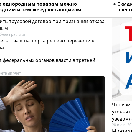
о однородным товарам можно
Скидк
 одним и тем же едпоставщиком
ввест
ить трудовой договор при признании отказа
ным
бная практика
ельства и паспорта решено перевести в
мат
т федеральных органов власти в третьей
етный учет
Что изме
уточнят
уведомл
28 июля 20
Минздра