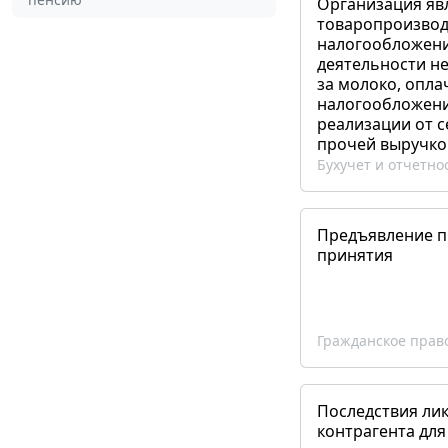
Организация яв
товаропроизвод
налогообложени
деятельности не
за молоко, опла
налогообложения
реализации от 
прочей выручко
Бухучет и отчетно
Предъявление пр
принятия
Гражданское прав
Последствия ли
контрагента для