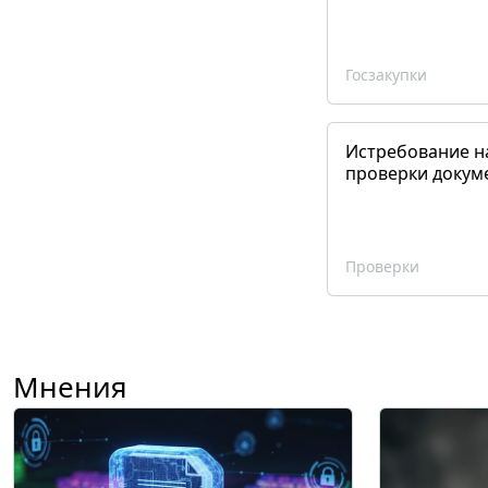
Госзакупки
Истребование н
проверки докум
Проверки
Мнения