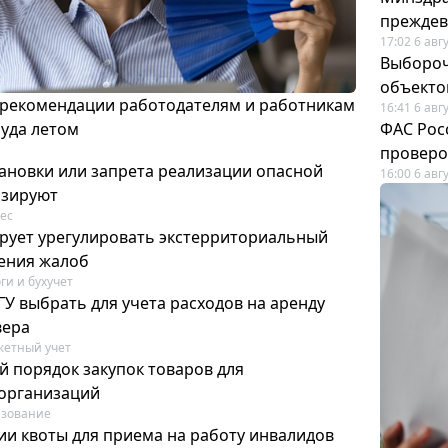
преждев
17:02 6 авг
Выбороч
объекто
 рекомендации работодателям и работникам
16:41 6 авг
руда летом
ФАС Рос
проверо
ановки или запрета реализации опасной
16:00 6 авг
изируют
ес
рует урегулировать экстерриториальный
ения жалоб
ги и бухучет
У выбрать для учета расходов на аренду
вера
етный учет
й порядок закупок товаров для
организаций
азование
ии квоты для приема на работу инвалидов