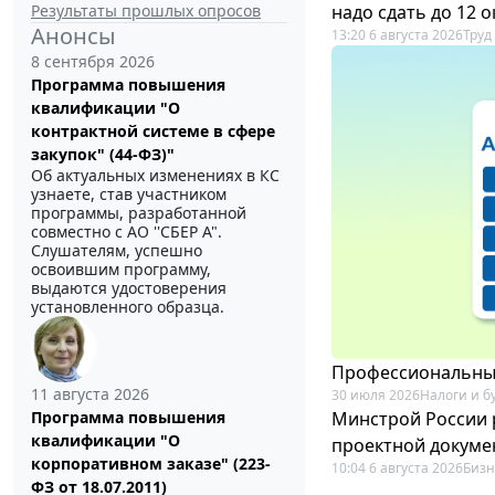
Результаты прошлых опросов
надо сдать до 12 
Анонсы
13:20 6 августа 2026
Труд
8 сентября 2026
Программа повышения
квалификации "О
контрактной системе в сфере
закупок" (44-ФЗ)"
Об актуальных изменениях в КС
узнаете, став участником
программы, разработанной
совместно с АО ''СБЕР А".
Слушателям, успешно
освоившим программу,
выдаются удостоверения
установленного образца.
Профессиональный
11 августа 2026
30 июля 2026
Налоги и б
Минстрой России 
Программа повышения
квалификации "О
проектной докуме
корпоративном заказе" (223-
10:04 6 августа 2026
Бизн
ФЗ от 18.07.2011)