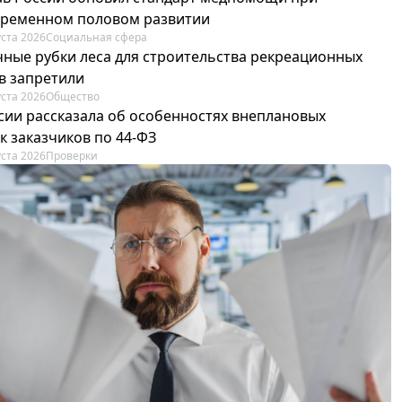
ременном половом развитии
уста 2026
Социальная сфера
ные рубки леса для строительства рекреационных
в запретили
уста 2026
Общество
сии рассказала об особенностях внеплановых
к заказчиков по 44-ФЗ
уста 2026
Проверки