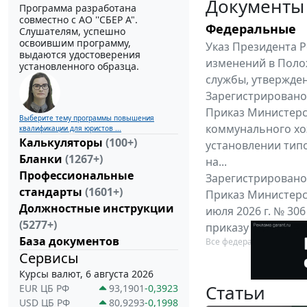
Документы
Программа разработана
совместно с АО ''СБЕР А".
Федеральные
Слушателям, успешно
освоившим программу,
Указ Президента Р
выдаются удостоверения
изменений в Поло
установленного образца.
службы, утвержден
Зарегистрировано 
Приказ Министерс
Выберите тему программы повышения
коммунального хоз
квалификации для юристов ...
Калькуляторы
(100+)
установлении тип
Бланки
(1267+)
на...
Профессиональные
Зарегистрировано 
стандарты
(1601+)
Приказ Министерс
Должностные инструкции
июля 2026 г. № 30
(5277+)
приказу Министерс
База документов
Все федеральные докум
Сервисы
Курсы валют, 6 августа 2026
Статьи
EUR ЦБ РФ
93,1901
-0,3923
USD ЦБ РФ
80,9293
-0,1998