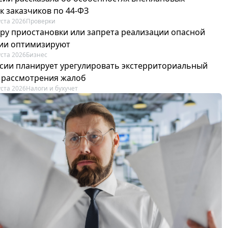
к заказчиков по 44-ФЗ
уста 2026
Проверки
ру приостановки или запрета реализации опасной
ии оптимизируют
уста 2026
Бизнес
сии планирует урегулировать экстерриториальный
 рассмотрения жалоб
уста 2026
Налоги и бухучет