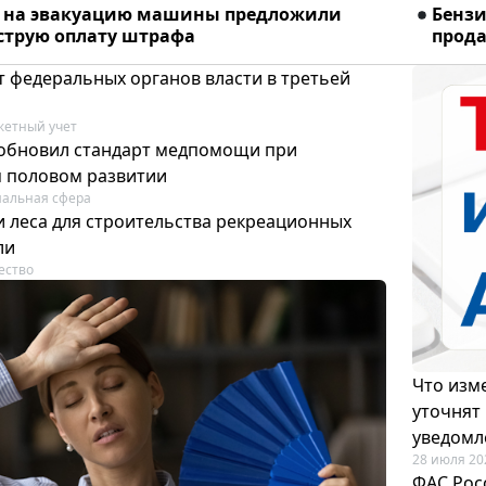
% на эвакуацию машины предложили
Бензи
ыструю оплату штрафа
прода
т федеральных органов власти в третьей
етный учет
обновил стандарт медпомощи при
 половом развитии
альная сфера
 леса для строительства рекреационных
ли
ество
Что изме
уточнят
уведомл
28 июля 20
ФАС Рос