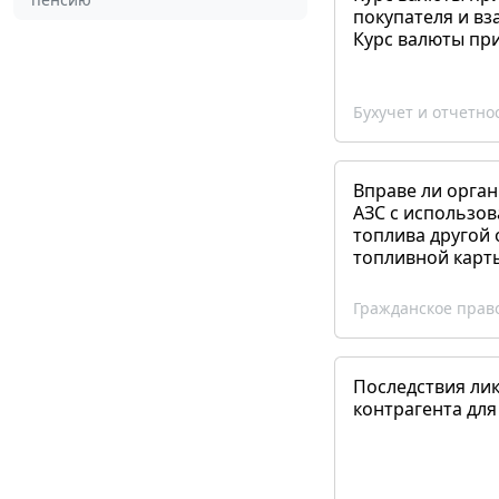
покупателя и вз
Курс валюты пр
Бухучет и отчетно
Вправе ли орган
АЗС с использов
топлива другой 
топливной карт
Гражданское прав
Последствия ли
контрагента для