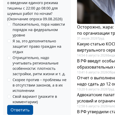
о введении единого режима
тишины с 22:00 до 08:00 для
шумных работ по ночам?
(Окончание опроса 09.08.2026)
Положительно, пора навести
Осторожно, жара:
порядок на федеральном
по организации т
уровне
31 июля 2026
Труд
Я за, это дополнительно
Какую статью КОСГ
защитит право граждан на
виртуального сер
отдых
14:54 6 августа 2026
Бюдж
Отрицательно, надо
В РФ введут особы
учитывать региональные
образовательных 
особенности: плотность
13:41 6 августа 2026
Обр
застройки, ритм жизни и т. д.
Отчет о выполнен
Скорее против – проблемы не
надо сдать до 12 
в отсутствии законов, а в их
13:20 6 августа 2026
Труд
исполнении
Адвокатские пала
Свой вариант (укажите в
условий и ограни
комментарии)
12:58 6 августа 2026
Нало
Ответить
В РФ утвердили с