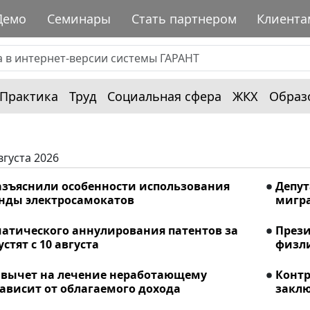
Демо
Семинары
Стать партнером
Клиента
Практика
Труд
Социальная сфера
ЖКХ
Образ
вгуста 2026
азъяснили особенности использования
Депу
енды электросамокатов
мигра
матического аннулирования патентов за
Прези
стят с 10 августа
физли
вычет на лечение неработающему
Конт
ависит от облагаемого дохода
заклю