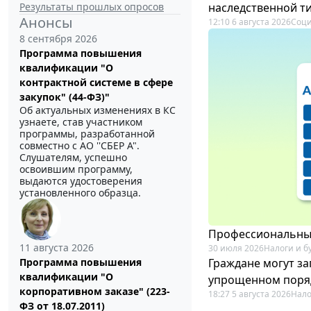
Результаты прошлых опросов
наследственной т
Анонсы
12:10 6 августа 2026
Соци
8 сентября 2026
Программа повышения
квалификации "О
контрактной системе в сфере
закупок" (44-ФЗ)"
Об актуальных изменениях в КС
узнаете, став участником
программы, разработанной
совместно с АО ''СБЕР А".
Слушателям, успешно
освоившим программу,
выдаются удостоверения
установленного образца.
Профессиональный
11 августа 2026
30 июля 2026
Налоги и б
Граждане могут за
Программа повышения
квалификации "О
упрощенном поря
корпоративном заказе" (223-
18:27 5 августа 2026
Нало
ФЗ от 18.07.2011)