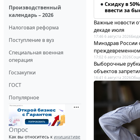
Скидку в 50
Производственный
ввести за б
календарь – 2026
Важные новости о
Налоговая реформа
декаде июля
17:46 6 августа 2026
Бюдж
Поступление в вуз
Минздрав России 
преждевременном
Специальная военная
17:02 6 августа 2026
Соци
операция
Выборочные рубки
объектов запрети
Госзакупки
16:41 6 августа 2026
Общ
ГОСТ
Популярное
Опрос
Как вы относитесь к
инициативе