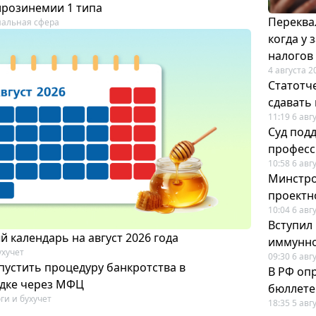
ирозинемии 1 типа
Переква
альная сфера
когда у
налогов
4 августа 2
Статотч
сдавать
11:19 6 авг
Суд под
професс
10:58 6 авг
Минстро
проектн
10:04 6 авг
Вступил
 календарь на август 2026 года
иммунно
ухучет
09:30 6 авг
пустить процедуру банкротства в
В РФ оп
дке через МФЦ
бюллете
ги и бухучет
18:35 5 авг