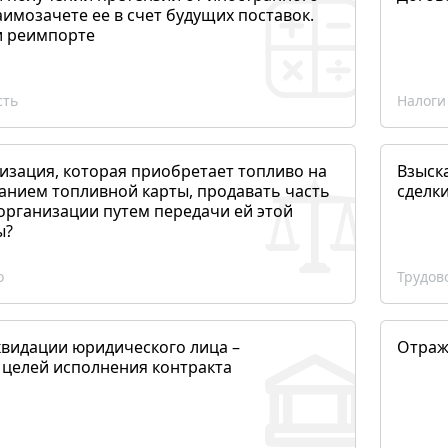
аимозачете ее в счет будущих поставок.
и реимпорте
сть
Налоги
изация, которая приобретает топливо на
Взыск
анием топливной карты, продавать часть
сделк
организации путем передачи ей этой
ы?
о
Трудов
квидации юридического лица –
Отраж
 целей исполнения контракта