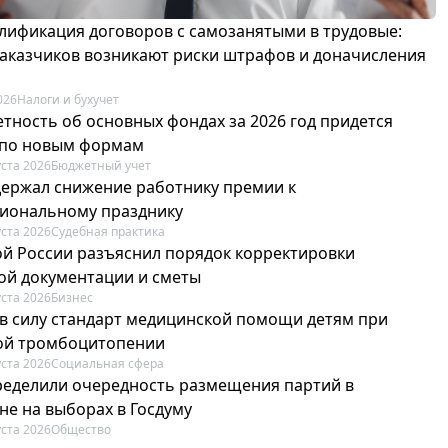
лификация договоров с самозанятыми в трудовые:
 заказчиков возникают риски штрафов и доначисления
026
Налоги и бухучет
етность об основных фондах за 2026 год придется
 по новым формам
уста 2026
Бюджетный учет
держал снижение работнику премии к
иональному празднику
уста 2026
Судебная практика
й России разъяснил порядок корректировки
ой документации и сметы
уста 2026
Бизнес
 в силу стандарт медицинской помощи детям при
й тромбоцитопении
уста 2026
Социальная сфера
ределили очередность размещения партий в
не на выборах в Госдуму
уста 2026
Общество