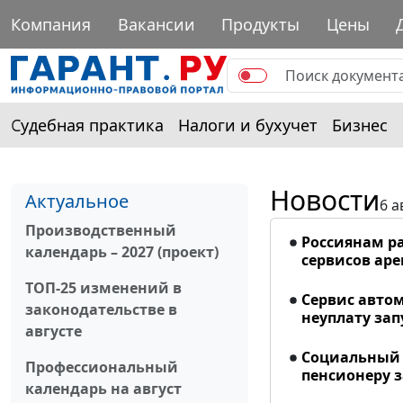
Компания
Вакансии
Продукты
Цены
Судебная практика
Налоги и бухучет
Бизнес
Новости
Актуальное
6 а
Производственный
Россиянам р
календарь – 2027 (проект)
сервисов ар
ТОП-25 изменений в
Сервис авто
законодательстве в
неуплату запу
августе
Социальный 
Профессиональный
пенсионеру з
календарь на август