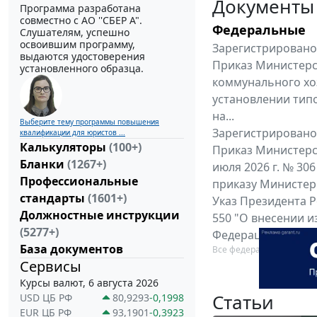
Документы
Программа разработана
совместно с АО ''СБЕР А".
Федеральные
Слушателям, успешно
освоившим программу,
Зарегистрировано 
выдаются удостоверения
Приказ Министерс
установленного образца.
коммунального хоз
установлении тип
на...
Выберите тему программы повышения
Зарегистрировано 
квалификации для юристов ...
Калькуляторы
(100+)
Приказ Министерс
Бланки
(1267+)
июля 2026 г. № 30
Профессиональные
приказу Министерс
стандарты
(1601+)
Указ Президента Р
Должностные инструкции
550 "О внесении и
(5277+)
Федерации от 5 мар
База документов
Все федеральные докум
Сервисы
Курсы валют, 6 августа 2026
Статьи
USD ЦБ РФ
80,9293
-0,1998
EUR ЦБ РФ
93,1901
-0,3923