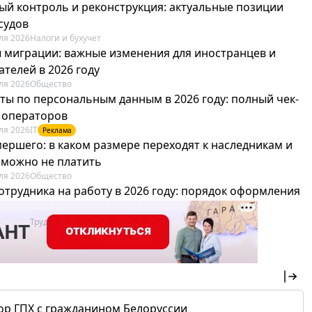
ый контроль и реконструкция: актуальные позиции
судов
ля 2026
Налоги и бухучет
 миграции: важные изменения для иностранцев и
телей в 2026 году
ля 2026
Общество
ты по персональным данным в 2026 году: полный чек-
я операторов
ля 2026
IT
Реклама
мершего: в каком размере переходят к наследникам и
х можно не платить
ля 2026
Общество
отрудника на работу в 2026 году: порядок оформления
овика и бухгалтера
ля 2026
Труд
Реклама
ор ГПХ с гражданином Белоруссии