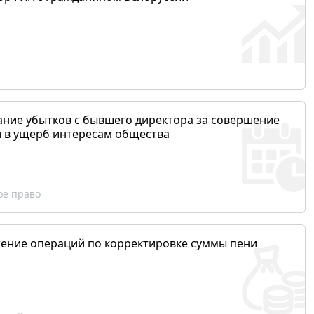
ание убытков с бывшего директора за совершение
и в ущерб интересам общества
ое право
ение операций по корректировке суммы пени