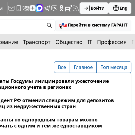
м
Войти
Eng
Перейти в систему ГАРАНТ
ование
Транспорт
Общество
IT
Профессия
П
Все
Главное
Топ месяца
таты Госдумы инициировали ужесточение
ционного учета в регионах
дент РФ отменил спецрежим для депозитов
ц из недружественных стран
ракты по однородным товарам можно
чать с одним и тем же едпоставщиком