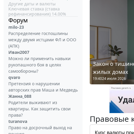
Другие даты и валюты
Ключевая ставка (ставка
рефинансирования) 14.00%
Форум
milo-23
Распределение госпошлины
между двумя истцами ФЛ и ООО
(АПК)
Иван2007
Можно ли применить навыки
Закон о тишине
рукопашного боя в целях
жилых домах
самообороны?
qvaro
19:40
24 июля 2026
Претензия о нарушении
авторских прав Маша и Медведь
Жанна_088
Родители выживают из
квартиры. Как защитить свои
права?
Правовые 
turanova
Право на досрочный выход на
Курс валюты пр
пенсию