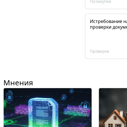
Госзакупки
Истребование н
проверки докум
Проверки
Мнения