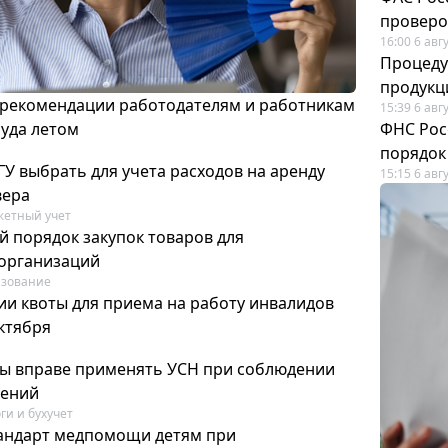
проверо
16:00 6 авг
Процеду
продукц
 рекомендации работодателям и работникам
15:39 6 авг
руда летом
ФНС Рос
порядок
У выбрать для учета расходов на аренду
15:15 6 авг
вера
етный учет
й порядок закупок товаров для
организаций
азование
ии квоты для приема на работу инвалидов
октября
ты вправе применять УСН при соблюдении
чений
ги и бухучет
тандарт медпомощи детям при