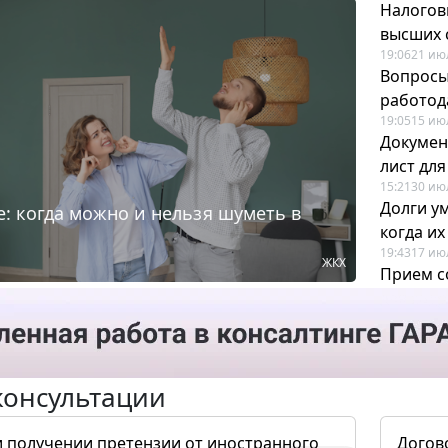
Налогов
высших 
19:06
21 ию
Вопросы
работода
19:05
15 ию
Докумен
лист дл
15:21
30 ию
Долги у
: когда можно и нельзя шуметь в
когда и
19:43
17 ию
ЖКХ
Прием с
для кадр
12:28
22 ию
консультации
и получении претензии от иностранного
Догов