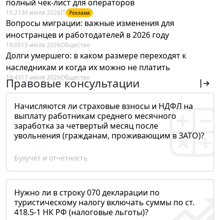
полный чек-лист для операторов
15:21
30 июля 2026
IT
Реклама
Вопросы миграции: важные изменения для
иностранцев и работодателей в 2026 году
19:05
15 июля 2026
Общество
Долги умершего: в каком размере переходят к
наследникам и когда их можно не платить
19:43
17 июля 2026
Общество
Правовые консультации
Начисляются ли страховые взносы и НДФЛ на
выплату работникам среднего месячного
заработка за четвертый месяц после
увольнения (гражданам, проживающим в ЗАТО)?
Бухучет и отчетность
Нужно ли в строку 070 декларации по
туристическому налогу включать суммы по ст.
418.5-1 НК РФ (налоговые льготы)?