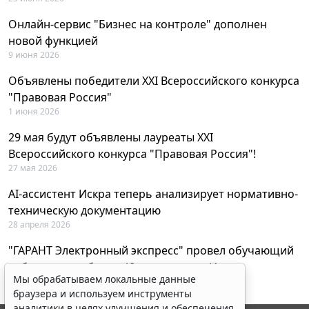
Онлайн-сервис "Бизнес на контроле" дополнен
новой функцией
9 июня 2026
Объявлены победители XXI Всероссийского конкурса
"Правовая Россия"
1 июня 2026
29 мая будут объявлены лауреаты XXI
Всероссийского конкурса "Правовая Россия"!
27 мая 2026
AI-ассистент Искра теперь анализирует нормативно-
техническую документацию
28 апреля 2026
"ГАРАНТ Электронный экспресс" провел обучающий
вебинар по работе с AI-ассистентом Искра
Мы обрабатываем локальные данные
23 апреля 2026
браузера и используем инструменты
аналитики в целях улучшения и обеспечения