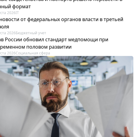
нный формат
уста 2026
IT
новости от федеральных органов власти в третьей
июля
уста 2026
Бюджетный учет
в России обновил стандарт медпомощи при
ременном половом развитии
уста 2026
Социальная сфера