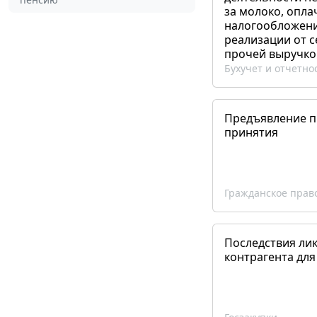
за молоко, опла
налогообложения
реализации от 
прочей выручко
Бухучет и отчетно
Предъявление пр
принятия
Гражданское прав
Последствия ли
контрагента для