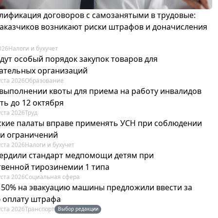
лификация договоров с самозанятыми в трудовые:
 заказчиков возникают риски штрафов и доначисления
026
Налоги и бухучет
едут особый порядок закупок товаров для
ательных организаций
уста 2026
Образование
 выполнении квоты для приема на работу инвалидов
ть до 12 октября
уста 2026
Труд
ские палаты вправе применять УСН при соблюдении
 и ограничений
уста 2026
Налоги и бухучет
вердили стандарт медпомощи детям при
твенной тирозинемии 1 типа
уста 2026
Социальная сфера
в 50% на эвакуацию машины предложили ввести за
 оплату штрафа
уста 2026
Транспорт
Выбор редакции