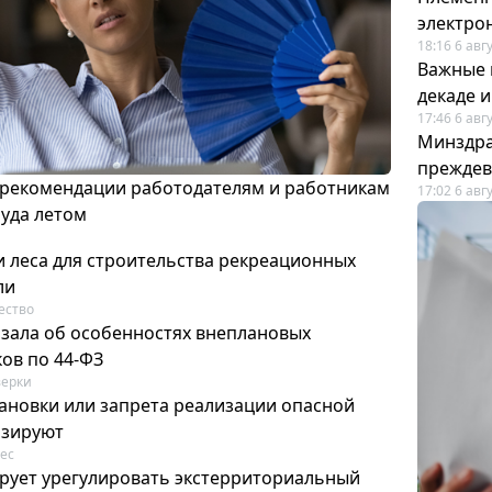
электро
18:16 6 авг
Важные 
декаде 
17:46 6 авг
Минздра
преждев
 рекомендации работодателям и работникам
17:02 6 авг
руда летом
 леса для строительства рекреационных
ли
ество
азала об особенностях внеплановых
ов по 44-ФЗ
ерки
ановки или запрета реализации опасной
изируют
ес
рует урегулировать экстерриториальный