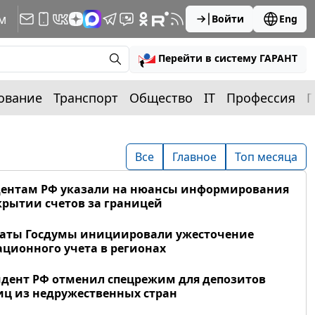
м
Войти
Eng
Перейти в систему ГАРАНТ
ование
Транспорт
Общество
IT
Профессия
П
Все
Главное
Топ месяца
дентам РФ указали на нюансы информирования
крытии счетов за границей
таты Госдумы инициировали ужесточение
ционного учета в регионах
дент РФ отменил спецрежим для депозитов
ц из недружественных стран