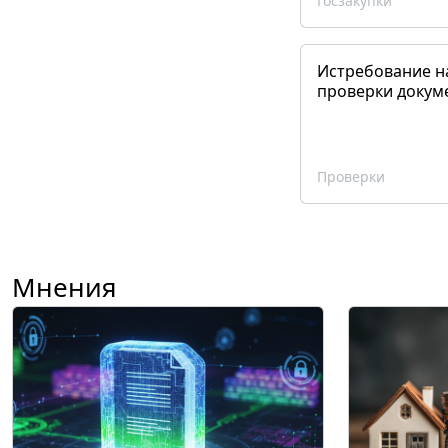
Госзакупки
Истребование н
проверки докум
Проверки
Мнения