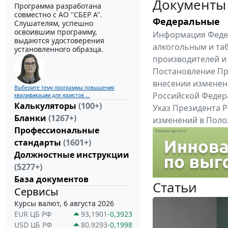
Документы
Программа разработана
совместно с АО ''СБЕР А".
Федеральные
Слушателям, успешно
освоившим программу,
Информация Федер
выдаются удостоверения
алкогольным и та
установленного образца.
производителей и
Постановление Пра
внесении изменен
Выберите тему программы повышения
Российской Федер
квалификации для юристов ...
Калькуляторы
(100+)
Указ Президента Р
Бланки
(1267+)
изменений в Поло
Профессиональные
службы, утвержден
стандарты
(1601+)
Все федеральные докум
Должностные инструкции
(5277+)
База документов
Статьи
Сервисы
Курсы валют, 6 августа 2026
EUR ЦБ РФ
93,1901
-0,3923
USD ЦБ РФ
80,9293
-0,1998