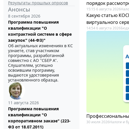
Результаты прошлых опросов
порядок рассмотр
Анонсы
15:15 6 августа 2026
Нало
Какую статью КОСГ
8 сентября 2026
виртуального сер
Программа повышения
квалификации "О
14:54 6 августа 2026
Бюдж
контрактной системе в сфере
закупок" (44-ФЗ)"
Об актуальных изменениях в КС
узнаете, став участником
программы, разработанной
совместно с АО ''СБЕР А".
Слушателям, успешно
освоившим программу,
выдаются удостоверения
установленного образца.
11 августа 2026
Программа повышения
квалификации "О
Профессиональный
корпоративном заказе" (223-
30 июля 2026
Налоги и б
ФЗ от 18.07.2011)