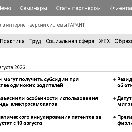
Демо
Семинары
Стать партнером
Клиента
Практика
Труд
Социальная сфера
ЖКХ
Образ
вгуста 2026
и могут получить субсидии при
Рези
стве одиноких родителей
об от
азъяснили особенности использования
Депу
енды электросамокатов
мигра
матического аннулирования патентов за
Прези
стят с 10 августа
физли