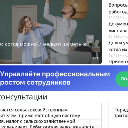
Вопросы
работода
19:05
15 ию
Докумен
лист дл
15:21
30 ию
Долги у
: когда можно и нельзя шуметь в
когда и
19:43
17 ию
ЖКХ
Прием с
для кадр
12:28
22 ию
консультации
ляется сельскохозяйственным
Поряд
ителем, применяет общую систему
при в
я, налог с сельскохозяйственной
 уплачивает. Дебиторская задолженность