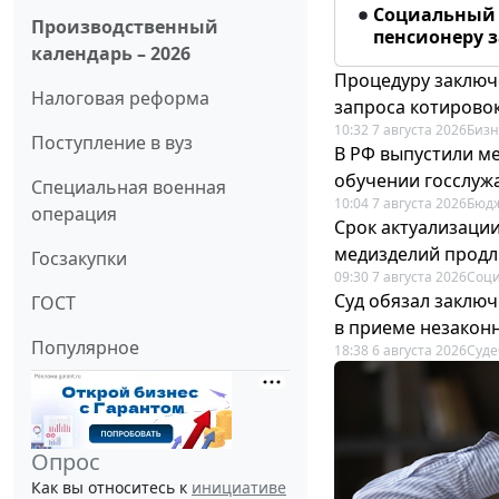
Социальный 
Производственный
пенсионеру з
календарь – 2026
Процедуру заключ
Налоговая реформа
запроса котирово
10:32 7 августа 2026
Бизн
Поступление в вуз
В РФ выпустили ме
обучении госслуж
Специальная военная
10:04 7 августа 2026
Бюдж
операция
Срок актуализаци
медизделий прод
Госзакупки
09:30 7 августа 2026
Соци
Суд обязал заключ
ГОСТ
в приеме незакон
Популярное
18:38 6 августа 2026
Суде
Опрос
Как вы относитесь к
инициативе