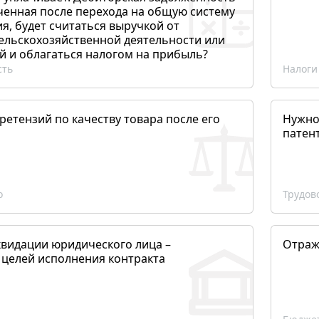
ченная после перехода на общую систему
, будет считаться выручкой от
сельскохозяйственной деятельности или
й и облагаться налогом на прибыль?
сть
Налоги
етензий по качеству товара после его
Нужно
патен
о
Трудов
квидации юридического лица –
Отраж
 целей исполнения контракта