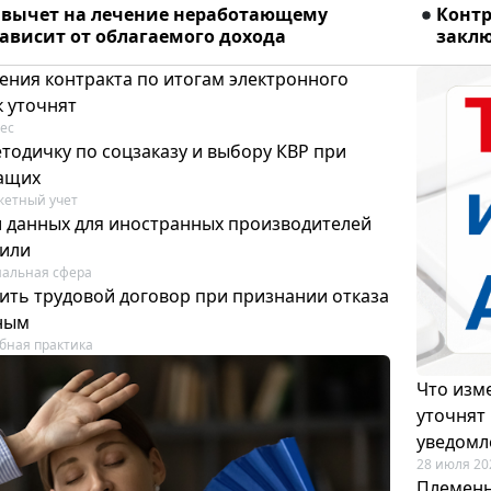
вычет на лечение неработающему
Конт
ависит от облагаемого дохода
заклю
ения контракта по итогам электронного
к уточнят
ес
тодичку по соцзаказу и выбору КВР при
ащих
етный учет
и данных для иностранных производителей
лили
альная сфера
ить трудовой договор при признании отказа
ным
бная практика
Что изме
уточнят
уведомл
28 июля 20
Племенн