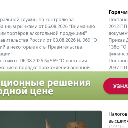
Горячи
альной службы по контролю за
Постано
бачным рынками от 06.08.2026 "Вниманию
2012-ПП
 импортёров алкогольной продукции!"
докумен
вительства России от 03.08.2026 № 969 "О
Приказ Д
ий в некоторые акты Правительства
138ф "О
ации"
финансов
оссии от 06.08.2026 № 569 "О внесении
Постано
жение о порядке прохождения военной
2037-ПП
ное Указом Президента Российской...
Правител
енты
Все регио
Налогов
высших 
19:06
21 ию