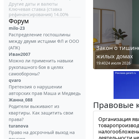
Другие даты и валюты
Ключевая ставка (ставка
рефинансирования) 14.00%
Форум
milo-23
Распределение госпошлины
между двумя истцами ФЛ и ООО
Закон о тишине
(АПК)
Иван2007
жилых домах
Можно ли применить навыки
19:40
24 июля 2026
рукопашного боя в целях
самообороны?
qvaro
Претензия о нарушении
авторских прав Маша и Медведь
Жанна_088
Правовые 
Родители выживают из
квартиры. Как защитить свои
Организация яв
права?
товаропроизвод
turanova
налогообложени
Право на досрочный выход на
деятельности не
пенсию