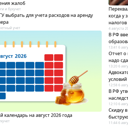
ения жалоб
Переква
ги и бухучет
У выбрать для учета расходов на аренду
когда у
вера
налогов
етный учет
4 августа 2
В РФ вв
образов
13:41 6 авг
Отчет о
надо сда
13:20 6 авг
Адвокат
условий
12:58 6 авг
В РФ ут
наследс
12:10 6 авг
Скидку 
 календарь на август 2026 года
быструю
ухучет
11:44 6 авг