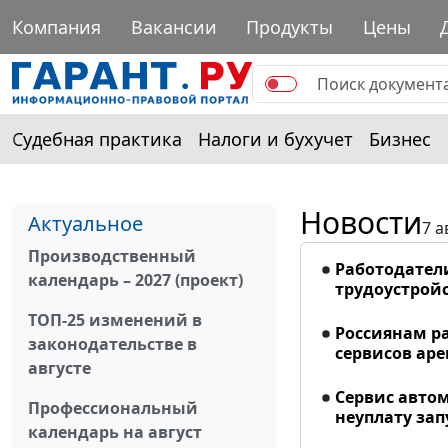
Компания
Вакансии
Продукты
Цены
Судебная практика
Налоги и бухучет
Бизнес
Новости
Актуальное
7 а
Производственный
Работодател
календарь – 2027 (проект)
трудоустрой
ТОП-25 изменений в
Россиянам р
законодательстве в
сервисов ар
августе
Сервис авто
Профессиональный
неуплату запу
календарь на август