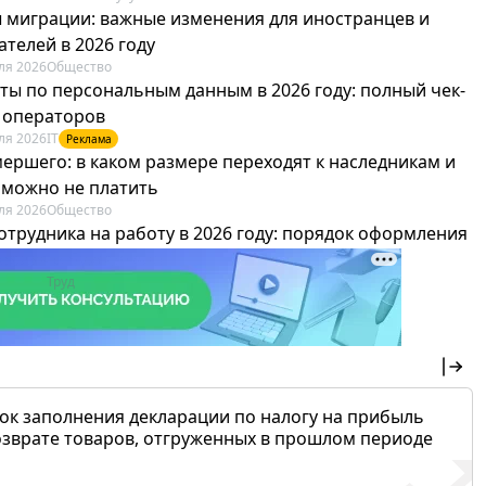
 миграции: важные изменения для иностранцев и
телей в 2026 году
ля 2026
Общество
ты по персональным данным в 2026 году: полный чек-
я операторов
ля 2026
IT
Реклама
мершего: в каком размере переходят к наследникам и
х можно не платить
ля 2026
Общество
отрудника на работу в 2026 году: порядок оформления
овика и бухгалтера
ля 2026
Труд
Реклама
ок заполнения декларации по налогу на прибыль
озврате товаров, отгруженных в прошлом периоде