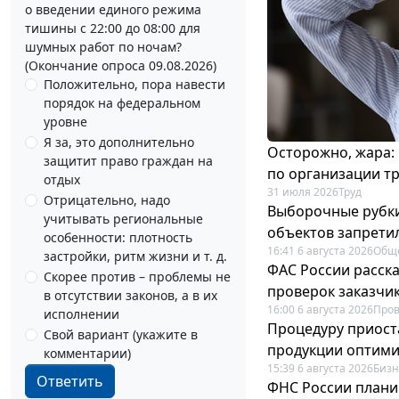
о введении единого режима
тишины с 22:00 до 08:00 для
шумных работ по ночам?
(Окончание опроса 09.08.2026)
Положительно, пора навести
порядок на федеральном
уровне
Я за, это дополнительно
Осторожно, жара:
защитит право граждан на
по организации т
отдых
31 июля 2026
Труд
Отрицательно, надо
Выборочные рубки
учитывать региональные
объектов запрети
особенности: плотность
16:41 6 августа 2026
Общ
застройки, ритм жизни и т. д.
ФАС России расск
Скорее против – проблемы не
проверок заказчик
в отсутствии законов, а в их
16:00 6 августа 2026
Пров
исполнении
Процедуру приост
Свой вариант (укажите в
продукции оптим
комментарии)
15:39 6 августа 2026
Бизн
Ответить
ФНС России плани