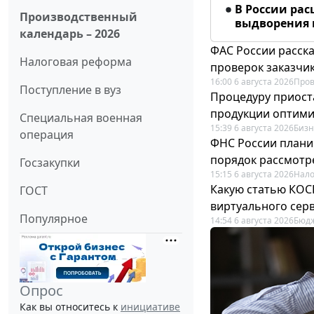
В России ра
Производственный
выдворения 
календарь – 2026
ФАС России расск
Налоговая реформа
проверок заказчик
16:00 6 августа 2026
Пров
Поступление в вуз
Процедуру приост
продукции оптим
Специальная военная
15:39 6 августа 2026
Бизн
операция
ФНС России плани
порядок рассмотр
Госзакупки
15:15 6 августа 2026
Нало
Какую статью КОСГ
ГОСТ
виртуального сер
Популярное
14:54 6 августа 2026
Бюдж
Опрос
Как вы относитесь к
инициативе