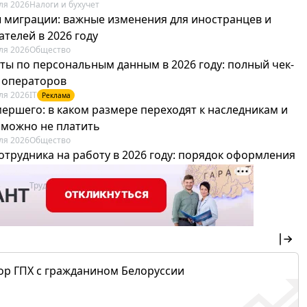
ля 2026
Налоги и бухучет
 миграции: важные изменения для иностранцев и
телей в 2026 году
ля 2026
Общество
ты по персональным данным в 2026 году: полный чек-
я операторов
ля 2026
IT
Реклама
мершего: в каком размере переходят к наследникам и
х можно не платить
ля 2026
Общество
отрудника на работу в 2026 году: порядок оформления
овика и бухгалтера
ля 2026
Труд
Реклама
ор ГПХ с гражданином Белоруссии