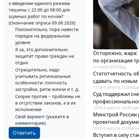
о введении единого режима
тишины с 22:00 до 08:00 для
шумных работ по ночам?
(Окончание опроса 09.08.2026)
Положительно, пора навести
порядок на федеральном
уровне
Я за, это дополнительно
Осторожно, жара:
защитит право граждан на
по организации т
отдых
31 июля 2026
Труд
Отрицательно, надо
Статотчетность об
учитывать региональные
сдавать по новым
особенности: плотность
11:19 6 августа 2026
Бюдж
застройки, ритм жизни и т. д.
Суд поддержал сн
Скорее против – проблемы не
профессионально
в отсутствии законов, а в их
10:58 6 августа 2026
Суде
исполнении
Минстрой России 
Свой вариант (укажите в
проектной докуме
комментарии)
10:04 6 августа 2026
Бизн
Ответить
Вступил в силу с