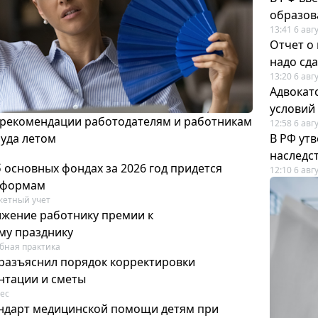
образов
13:41 6 авг
Отчет о
надо сда
13:20 6 авг
Адвокат
условий
 рекомендации работодателям и работникам
12:58 6 авг
руда летом
В РФ ут
наследс
 основных фондах за 2026 год придется
12:10 6 авг
 формам
етный учет
ижение работнику премии к
му празднику
бная практика
разъяснил порядок корректировки
нтации и сметы
ес
тандарт медицинской помощи детям при