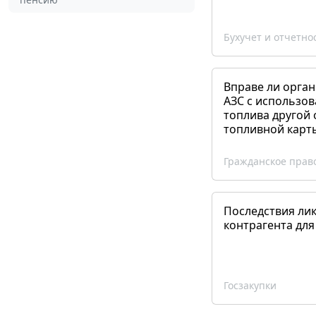
Бухучет и отчетно
Вправе ли орган
АЗС с использов
топлива другой 
топливной карт
Гражданское прав
Последствия ли
контрагента для
Госзакупки