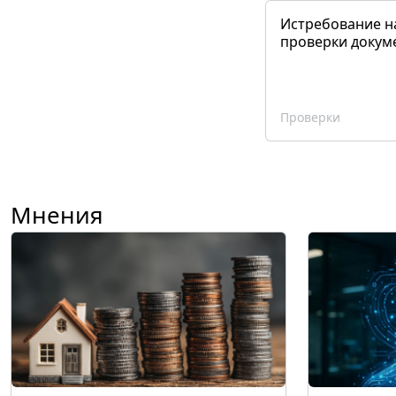
Истребование н
проверки докум
Проверки
Мнения