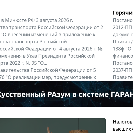
Горячи
в Минюсте РФ 3 августа 2026 г.
Постано
тва транспорта Российской Федерации от 2
2012-ПП
6 "О внесении изменений в приложение к
докумен
тва транспорта Российской...
Приказ Д
оссийской Федерации от 4 августа 2026 г. №
138ф "О
зменения в Указ Президента Российской
финансов
та 2022 г. № 95 "О...
Постано
авительства Российской Федерации от 5
2037-ПП
 976 "О реализации мер, предусмотренных
Правител
 Российской Федерации от 24...
енты
Все регио
Налогов
высших 