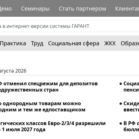
Демо
Семинары
Стать партнером
Клиента
Практика
Труд
Социальная сфера
ЖКХ
Образ
вгуста 2026
Ф отменил спецрежим для депозитов
Соци
едружественных стран
пенси
о однородным товарам можно
Скидк
 одним и тем же едпоставщиком
ввест
гических классов Евро-2/3/4 разрешили
В РФ 
 1 июля 2027 года
бюлле