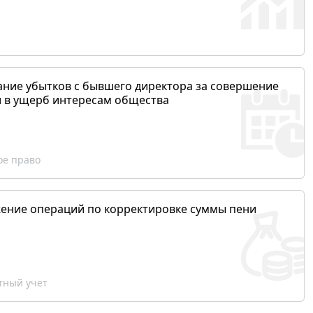
ание убытков с бывшего директора за совершение
и в ущерб интересам общества
ое право
ение операций по корректировке суммы пени
ный учет