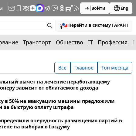
м
Войти
Eng
Перейти в систему ГАРАНТ
ование
Транспорт
Общество
IT
Профессия
П
Все
Главное
Топ месяца
альный вычет на лечение неработающему
онеру зависит от облагаемого дохода
у в 50% на эвакуацию машины предложили
и за быструю оплату штрафа
определили очередность размещения партий в
тене на выборах в Госдуму