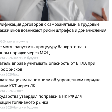
лификация договоров с самозанятыми в трудовые:
 заказчиков возникают риски штрафов и доначисления
026
Налоги и бухучет
е могут запустить процедуру банкротства в
ном порядке через МФЦ
уста 2026
Налоги и бухучет
атель вправе учитывать опасность от БПЛА при
профрисков
уста 2026
Труд
лательщикам напомнили об упрощенном порядке
ации ККТ через ЛК
уста 2026
Бизнес
сударства утвердил поправки в НК РФ для
зации топливного рынка
уста 2026
Налоги и бухучет