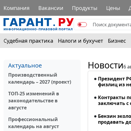
Компания
Вакансии
Продукты
Цены
Судебная практика
Налоги и бухучет
Бизнес
Новости
Актуальное
6 а
Производственный
Президент Р
календарь – 2027 (проект)
физлиц из н
ТОП-25 изменений в
Контракты п
законодательстве в
заключать с
августе
Бензин эколо
Профессиональный
продавать до
календарь на август