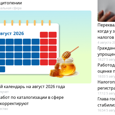
цитопении
альная сфера
Переква
когда у
налогов
4 августа 2
Граждан
упрощен
18:27 5 авг
Работод
оценке 
18:03 5 авг
Налогоп
 календарь на август 2026 года
регистр
ухучет
17:12 5 авг
работ по каталогизации в сфере
Глава го
скорректируют
стабили
ество
16:54 5 авг