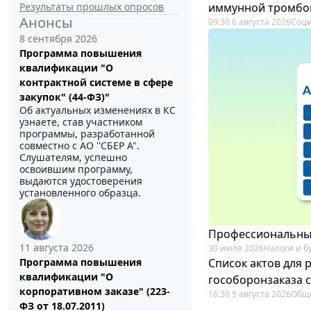
Результаты прошлых опросов
иммунной тромбо
Анонсы
09:30 6 августа 2026
Соци
8 сентября 2026
Программа повышения
квалификации "О
контрактной системе в сфере
закупок" (44-ФЗ)"
Об актуальных изменениях в КС
узнаете, став участником
программы, разработанной
совместно с АО ''СБЕР А".
Слушателям, успешно
освоившим программу,
выдаются удостоверения
установленного образца.
Профессиональный
11 августа 2026
30 июля 2026
Налоги и б
Список актов для 
Программа повышения
квалификации "О
гособоронзаказа 
корпоративном заказе" (223-
16:30 5 августа 2026
Общ
ФЗ от 18.07.2011)