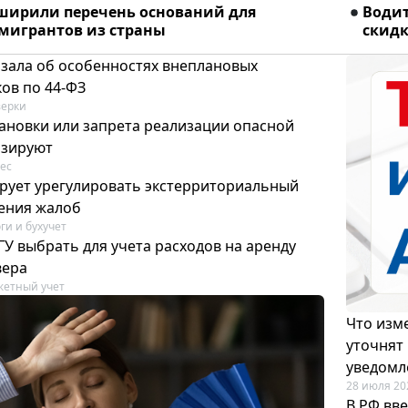
сширили перечень оснований для
Водит
мигрантов из страны
скидк
азала об особенностях внеплановых
ов по 44-ФЗ
ерки
ановки или запрета реализации опасной
изируют
ес
рует урегулировать экстерриториальный
ения жалоб
ги и бухучет
У выбрать для учета расходов на аренду
вера
етный учет
Что изме
уточнят
уведомл
28 июля 20
В РФ вв