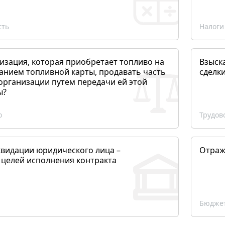
сть
Налоги
изация, которая приобретает топливо на
Взыск
анием топливной карты, продавать часть
сделк
организации путем передачи ей этой
ы?
о
Трудов
квидации юридического лица –
Отраж
 целей исполнения контракта
Бюджет