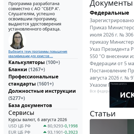
Документы
Программа разработана
совместно с АО ''СБЕР А".
Федеральные
Слушателям, успешно
освоившим программу,
Зарегистрировано 
выдаются удостоверения
Приказ Министерс
установленного образца.
июля 2026 г. № 30
приказу Министерс
Указ Президента Р
Выберите тему программы повышения
550 "О внесении и
квалификации для юристов ...
Калькуляторы
(100+)
Федерации от 5 мар
Бланки
(1267+)
Постановление Пр
Профессиональные
августа 2026 г. №
стандарты
(1601+)
Указом Президента
Должностные инструкции
Все федеральные докум
(5277+)
База документов
Статьи
Сервисы
Курсы валют, 6 августа 2026
USD ЦБ РФ
80,9293
-0,1998
EUR ЦБ РФ
93,1901
-0,3923