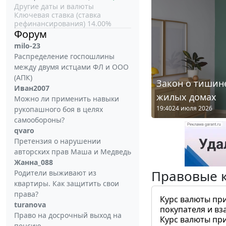
Другие даты и валюты
Ключевая ставка (ставка
рефинансирования) 14.00%
Форум
milo-23
Распределение госпошлины
между двумя истцами ФЛ и ООО
(АПК)
Закон о тишине
Иван2007
жилых домах
Можно ли применить навыки
19:40
24 июля 2026
рукопашного боя в целях
самообороны?
qvaro
Претензия о нарушении
авторских прав Маша и Медведь
Жанна_088
Правовые 
Родители выживают из
квартиры. Как защитить свои
права?
Курс валюты пр
turanova
покупателя и вз
Право на досрочный выход на
Курс валюты пр
пенсию