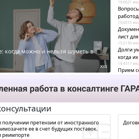
19:06
21 ию
Вопросы
работода
19:05
15 ию
Докумен
лист дл
15:21
30 ию
Долги у
: когда можно и нельзя шуметь в
когда и
19:43
17 ию
ЖКХ
Прием с
для кадр
12:28
22 ию
консультации
и получении претензии от иностранного
Догов
аимозачете ее в счет будущих поставок.
и реимпорте