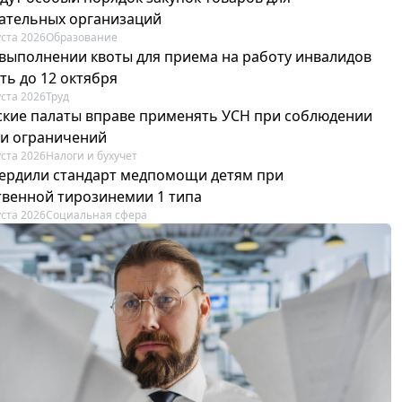
ательных организаций
уста 2026
Образование
 выполнении квоты для приема на работу инвалидов
ть до 12 октября
уста 2026
Труд
ские палаты вправе применять УСН при соблюдении
 и ограничений
уста 2026
Налоги и бухучет
вердили стандарт медпомощи детям при
твенной тирозинемии 1 типа
уста 2026
Социальная сфера