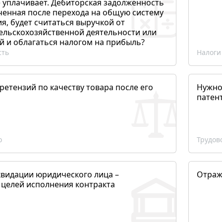
 уплачивает. Дебиторская задолженность
ченная после перехода на общую систему
, будет считаться выручкой от
сельскохозяйственной деятельности или
й и облагаться налогом на прибыль?
сть
Налоги
етензий по качеству товара после его
Нужно
патен
о
Трудов
квидации юридического лица –
Отраж
 целей исполнения контракта