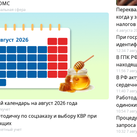
 ОМС
Переква
альная сфера
когда у
налогов
4 августа 2
При гос
иденти
12:34 7 авг
В ГПК Р
находящ
11:56 7 авг
В РФ ак
сердечн
11:40 7 авг
Работод
 календарь на август 2026 года
одиноки
ухучет
10:54 7 авг
тодичку по соцзаказу и выбору КВР при
Процеду
ащих
запроса
етный учет
10:32 7 авг