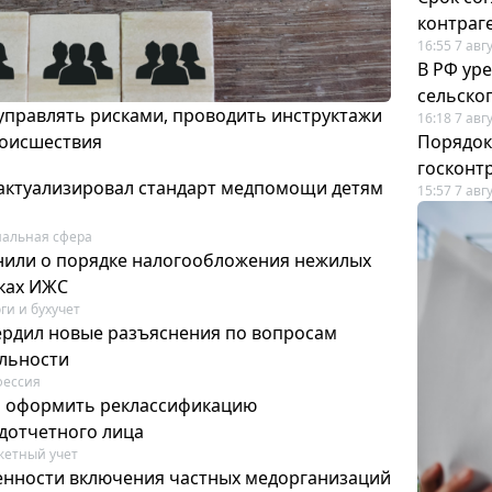
контраг
16:55 7 авг
В РФ ур
сельско
 управлять рисками, проводить инструктажи
16:18 7 авг
роисшествия
Порядок
госконт
актуализировал стандарт медпомощи детям
15:57 7 авг
альная сфера
или о порядке налогообложения нежилых
тках ИЖС
ги и бухучет
ердил новые разъяснения по вопросам
ельности
фессия
м оформить реклассификацию
дотчетного лица
етный учет
нности включения частных медорганизаций