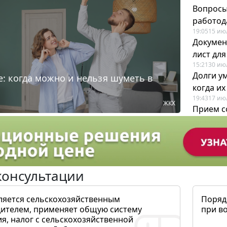
Вопросы
работода
19:05
15 ию
Докумен
лист дл
15:21
30 ию
Долги у
: когда можно и нельзя шуметь в
когда и
19:43
17 ию
ЖКХ
Прием с
для кадр
12:28
22 ию
консультации
ляется сельскохозяйственным
Поряд
ителем, применяет общую систему
при в
я, налог с сельскохозяйственной