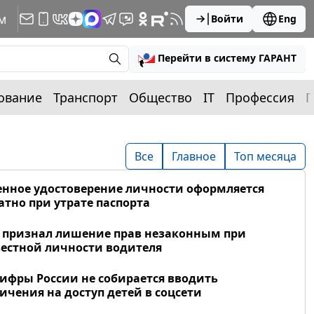
м
Войти
Eng
Перейти в систему ГАРАНТ
ование
Транспорт
Общество
IT
Профессия
П
Все
Главное
Топ месяца
нное удостоверение личности оформляется
атно при утрате паспорта
 признал лишение прав незаконным при
естной личности водителя
фры России не собирается вводить
ичения на доступ детей в соцсети