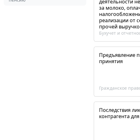
деятельности не
за молоко, опла
налогообложения
реализации от 
прочей выручко
Бухучет и отчетно
Предъявление пр
принятия
Гражданское прав
Последствия ли
контрагента для