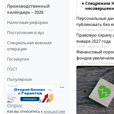
Спецрежим Н
Производственный
несовершенно
календарь – 2026
Персональные дан
Налоговая реформа
публиковать без е
18:27 7 августа 2026
Суде
Поступление в вуз
Правовую охрану 
января 2027 года
Специальная военная
18:04 7 августа 2026
IT
операция
Финансовый порог
фондов увеличили
Госзакупки
17:36 7 августа 2026
Нало
ГОСТ
Популярное
Опрос
Как вы относитесь к
инициативе