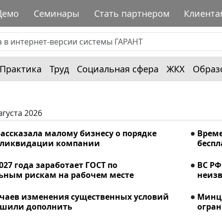
Демо
Семинары
Стать партнером
Клиента
Практика
Труд
Социальная сфера
ЖКХ
Образ
вгуста 2026
ассказала малому бизнесу о порядке
Време
 ликвидации компании
беспл
2027 года заработает ГОСТ по
ВС РФ
ьным рискам на рабочем месте
неизв
учаев изменения существенных условий
Минци
ешили дополнить
огран