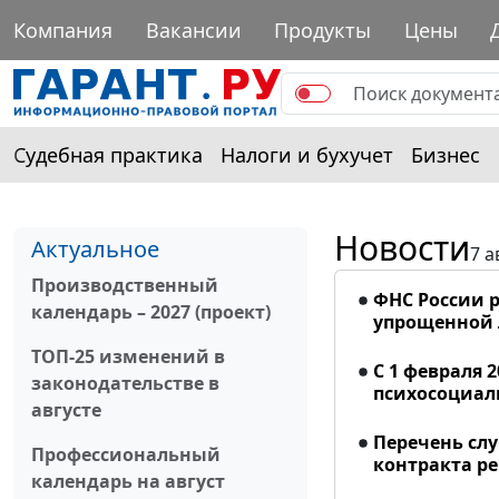
Компания
Вакансии
Продукты
Цены
Судебная практика
Налоги и бухучет
Бизнес
Новости
Актуальное
7 а
Производственный
ФНС России р
календарь – 2027 (проект)
упрощенной
ТОП-25 изменений в
С 1 февраля 
законодательстве в
психосоциал
августе
Перечень сл
Профессиональный
контракта р
календарь на август