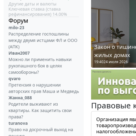
Другие даты и валюты
Ключевая ставка (ставка
рефинансирования) 14.00%
Форум
milo-23
Распределение госпошлины
между двумя истцами ФЛ и ООО
Закон о тишине
(АПК)
Иван2007
жилых домах
Можно ли применить навыки
19:40
24 июля 2026
рукопашного боя в целях
самообороны?
qvaro
Претензия о нарушении
авторских прав Маша и Медведь
Жанна_088
Правовые 
Родители выживают из
квартиры. Как защитить свои
права?
Организация яв
turanova
товаропроизвод
Право на досрочный выход на
налогообложени
пенсию