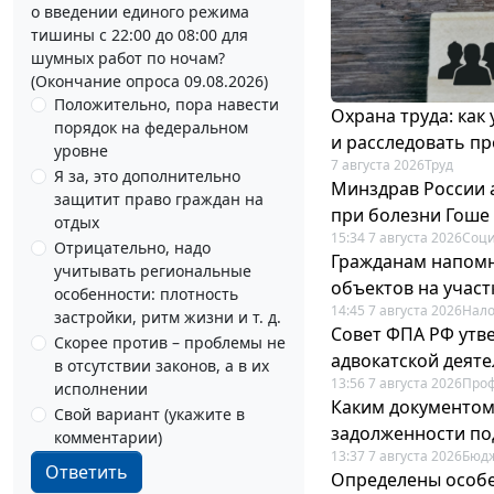
о введении единого режима
тишины с 22:00 до 08:00 для
шумных работ по ночам?
(Окончание опроса 09.08.2026)
Положительно, пора навести
Охрана труда: как
порядок на федеральном
и расследовать п
уровне
7 августа 2026
Труд
Я за, это дополнительно
Минздрав России 
защитит право граждан на
при болезни Гоше
отдых
15:34 7 августа 2026
Соци
Отрицательно, надо
Гражданам напомн
учитывать региональные
объектов на учас
особенности: плотность
14:45 7 августа 2026
Нало
застройки, ритм жизни и т. д.
Совет ФПА РФ утв
Скорее против – проблемы не
адвокатской деят
в отсутствии законов, а в их
13:56 7 августа 2026
Про
исполнении
Каким документо
Свой вариант (укажите в
задолженности по
комментарии)
13:37 7 августа 2026
Бюдж
Ответить
Определены особе