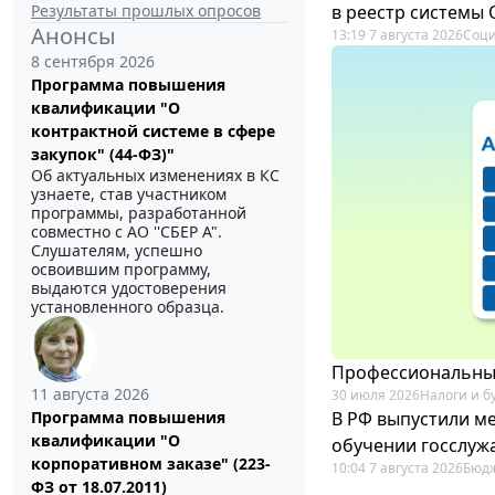
Результаты прошлых опросов
в реестр системы
Анонсы
13:19 7 августа 2026
Соци
8 сентября 2026
Программа повышения
квалификации "О
контрактной системе в сфере
закупок" (44-ФЗ)"
Об актуальных изменениях в КС
узнаете, став участником
программы, разработанной
совместно с АО ''СБЕР А".
Слушателям, успешно
освоившим программу,
выдаются удостоверения
установленного образца.
Профессиональный
11 августа 2026
30 июля 2026
Налоги и б
В РФ выпустили ме
Программа повышения
квалификации "О
обучении госслуж
корпоративном заказе" (223-
10:04 7 августа 2026
Бюдж
ФЗ от 18.07.2011)