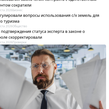
ентом сократили
уста 2026
Бизнес
егулировали вопросы использования с/х земель для
го туризма
уста 2026
Общество
 подтверждения статуса эксперта в законе о
роле скорректировали
уста 2026
Проверки