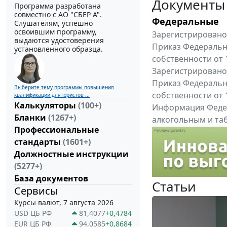
Документы
Программа разработана
совместно с АО ''СБЕР А".
Федеральные
Слушателям, успешно
освоившим программу,
Зарегистрировано 
выдаются удостоверения
Приказ Федеральн
установленного образца.
собственности от 
Зарегистрировано 
Приказ Федеральн
Выберите тему программы повышения
собственности от 
квалификации для юристов ...
Калькуляторы
(100+)
Информация Федер
Бланки
(1267+)
алкогольным и таб
Профессиональные
"Вниманию произв
стандарты
(1601+)
Все федеральные докум
Должностные инструкции
(5277+)
База документов
Статьи
Сервисы
Курсы валют, 7 августа 2026
USD ЦБ РФ
81,4077
+0,4784
EUR ЦБ РФ
94,0585
+0,8684