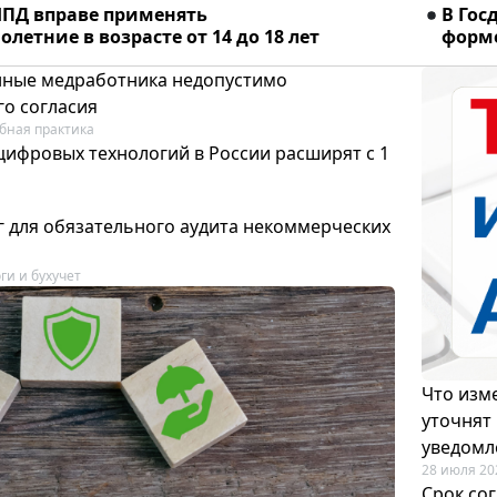
ПД вправе применять
В Гос
летние в возрасте от 14 до 18 лет
форме
ные медработника недопустимо
го согласия
бная практика
цифровых технологий в России расширят с 1
 для обязательного аудита некоммерческих
ги и бухучет
Что изме
уточнят
уведомл
28 июля 20
Срок со