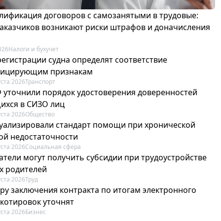
лификация договоров с самозанятыми в трудовые:
 заказчиков возникают риски штрафов и доначисления
026
Налоги и бухучет
регистрации судна определят соответствие
фицирующим признакам
уста 2026
Транспорт
Ф уточнили порядок удостоверения доверенностей
ихся в СИЗО лиц
уста 2026
Общество
туализировали стандарт помощи при хронической
ой недостаточности
уста 2026
Социальная сфера
атели могут получить субсидии при трудоустройстве
х родителей
уста 2026
Труд
ру заключения контракта по итогам электронного
 котировок уточнят
уста 2026
Бизнес