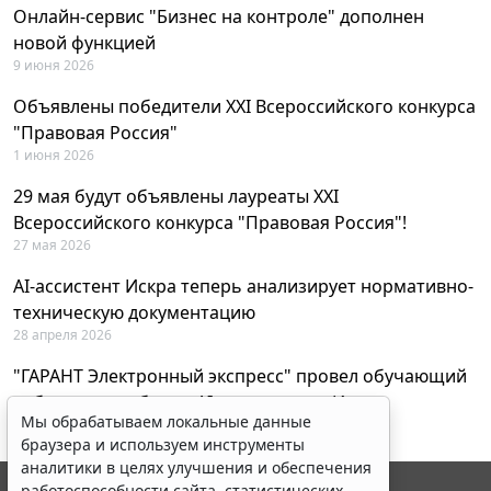
Онлайн-сервис "Бизнес на контроле" дополнен
новой функцией
9 июня 2026
Объявлены победители XXI Всероссийского конкурса
"Правовая Россия"
1 июня 2026
29 мая будут объявлены лауреаты XXI
Всероссийского конкурса "Правовая Россия"!
27 мая 2026
AI-ассистент Искра теперь анализирует нормативно-
техническую документацию
28 апреля 2026
"ГАРАНТ Электронный экспресс" провел обучающий
вебинар по работе с AI-ассистентом Искра
Мы обрабатываем локальные данные
23 апреля 2026
браузера и используем инструменты
аналитики в целях улучшения и обеспечения
работоспособности сайта, статистических