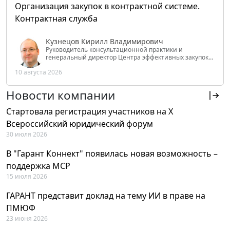
Организация закупок в контрактной системе.
Контрактная служба
Кузнецов Кирилл Владимирович
Руководитель консультационной практики и
генеральный директор Центра эффективных закупок
Tendery.ru, ведущий эксперт РАНХиГС при Президенте
10 августа 2026
РФ
Новости компании
Стартовала регистрация участников на X
Всероссийский юридический форум
30 июля 2026
В "Гарант Коннект" появилась новая возможность –
поддержка MCP
15 июля 2026
ГАРАНТ представит доклад на тему ИИ в праве на
ПМЮФ
23 июня 2026