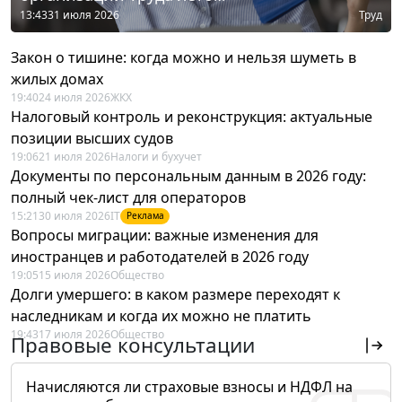
13:43
31 июля 2026
Труд
Закон о тишине: когда можно и нельзя шуметь в
жилых домах
19:40
24 июля 2026
ЖКХ
Налоговый контроль и реконструкция: актуальные
позиции высших судов
19:06
21 июля 2026
Налоги и бухучет
Документы по персональным данным в 2026 году:
полный чек-лист для операторов
15:21
30 июля 2026
IT
Реклама
Вопросы миграции: важные изменения для
иностранцев и работодателей в 2026 году
19:05
15 июля 2026
Общество
Долги умершего: в каком размере переходят к
наследникам и когда их можно не платить
19:43
17 июля 2026
Общество
Правовые консультации
Начисляются ли страховые взносы и НДФЛ на