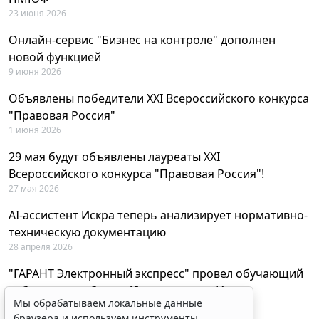
23 июня 2026
Онлайн-сервис "Бизнес на контроле" дополнен
новой функцией
9 июня 2026
Объявлены победители XXI Всероссийского конкурса
"Правовая Россия"
1 июня 2026
29 мая будут объявлены лауреаты XXI
Всероссийского конкурса "Правовая Россия"!
27 мая 2026
AI-ассистент Искра теперь анализирует нормативно-
техническую документацию
28 апреля 2026
"ГАРАНТ Электронный экспресс" провел обучающий
вебинар по работе с AI-ассистентом Искра
Мы обрабатываем локальные данные
23 апреля 2026
браузера и используем инструменты