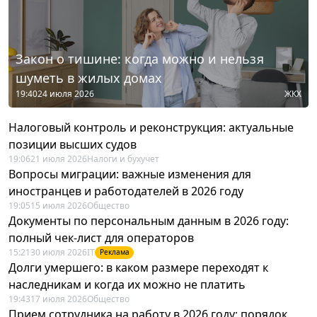
Закон о тишине: когда можно и нельзя
шуметь в жилых домах
19:40
24 июля 2026
ЖКХ
Налоговый контроль и реконструкция: актуальные
позиции высших судов
19:06
21 июля 2026
Налоги и бухучет
Вопросы миграции: важные изменения для
иностранцев и работодателей в 2026 году
19:05
15 июля 2026
Общество
Документы по персональным данным в 2026 году:
полный чек-лист для операторов
15:21
30 июля 2026
IT
Реклама
Долги умершего: в каком размере переходят к
наследникам и когда их можно не платить
19:43
17 июля 2026
Общество
Прием сотрудника на работу в 2026 году: порядок