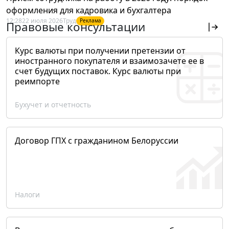
оформления для кадровика и бухгалтера
12:28
22 июля 2026
Труд
Реклама
Правовые консультации
Курс валюты при получении претензии от
иностранного покупателя и взаимозачете ее в
счет будущих поставок. Курс валюты при
реимпорте
Бухучет и отчетность
Договор ГПХ с гражданином Белоруссии
Налоги