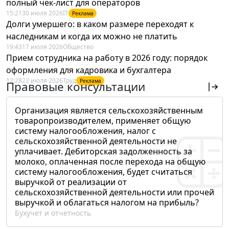
полный чек-лист для операторов
15:21
30 июля 2026
IT
Реклама
Долги умершего: в каком размере переходят к
наследникам и когда их можно не платить
19:43
17 июля 2026
Общество
Прием сотрудника на работу в 2026 году: порядок
оформления для кадровика и бухгалтера
12:28
22 июля 2026
Труд
Реклама
Правовые консультации
Организация является сельскохозяйственным
товаропроизводителем, применяет общую
систему налогообложения, налог с
сельскохозяйственной деятельности не
уплачивает. Дебиторская задолженность за
молоко, оплаченная после перехода на общую
систему налогообложения, будет считаться
выручкой от реализации от
сельскохозяйственной деятельности или прочей
выручкой и облагаться налогом на прибыль?
Бухучет и отчетность