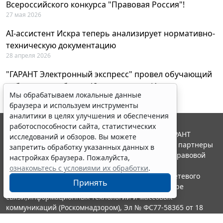
Всероссийского конкурса "Правовая Россия"!
27 мая 2026
AI-ассистент Искра теперь анализирует нормативно-
техническую документацию
28 апреля 2026
"ГАРАНТ Электронный экспресс" провел обучающий
вебинар по работе с AI-ассистентом Искра
Мы обрабатываем локальные данные
23 апреля 2026
браузера и используем инструменты
аналитики в целях улучшения и обеспечения
работоспособности сайта, статистических
© ООО "НПП "ГАРАНТ-СЕРВИС", 2026. Система ГАРАНТ
исследований и обзоров. Вы можете
выпускается с 1990 года. Компания "Гарант" и ее партнеры
запретить обработку указанных данных в
являются участниками Российской ассоциации правовой
настройках браузера. Пожалуйста,
информации ГАРАНТ.
ознакомьтесь с условиями их обработки
.
Портал ГАРАНТ.РУ зарегистрирован в качестве сетевого
Принять
издания Федеральной службой по надзору в сфере
связи,информационных технологий и массовых
коммуникаций (Роскомнадзором), Эл № ФС77-58365 от 18
июня 2014 года.