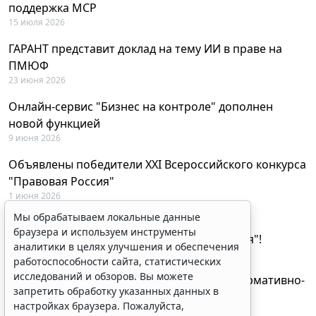
поддержка MCP
15 июля 2026
ГАРАНТ представит доклад на тему ИИ в праве на
ПМЮФ
23 июня 2026
Онлайн-сервис "Бизнес на контроле" дополнен
новой функцией
9 июня 2026
Объявлены победители XXI Всероссийского конкурса
"Правовая Россия"
1 июня 2026
Мы обрабатываем локальные данные
29 мая будут объявлены лауреаты XXI
браузера и используем инструменты
Всероссийского конкурса "Правовая Россия"!
аналитики в целях улучшения и обеспечения
27 мая 2026
работоспособности сайта, статистических
исследований и обзоров. Вы можете
AI-ассистент Искра теперь анализирует нормативно-
запретить обработку указанных данных в
техническую документацию
настройках браузера. Пожалуйста,
28 апреля 2026