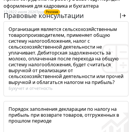
оформления для кадровика и бухгалтера
12:28
22 июля 2026
Труд
Реклама
Правовые консультации
Организация является сельскохозяйственным
товаропроизводителем, применяет общую
систему налогообложения, налог с
сельскохозяйственной деятельности не
уплачивает. Дебиторская задолженность за
молоко, оплаченная после перехода на общую
систему налогообложения, будет считаться
выручкой от реализации от
сельскохозяйственной деятельности или прочей
выручкой и облагаться налогом на прибыль?
Бухучет и отчетность
Порядок заполнения декларации по налогу на
прибыль при возврате товаров, отгруженных в
прошлом периоде