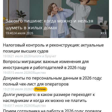
Закон о тишине: когда можно и нельзя
шуметь в жилых домах
19:40
24 июля 2026
ЖКХ
Налоговый контроль и реконструкция: актуальные
позиции высших судов
19:06
21 июля 2026
Налоги и бухучет
Вопросы миграции: важные изменения для
иностранцев и работодателей в 2026 году
19:05
15 июля 2026
Общество
Документы по персональным данным в 2026 году:
полный чек-лист для операторов
15:21
30 июля 2026
IT
Реклама
Долги умершего: в каком размере переходят к
наследникам и когда их можно не платить
19:43
17 июля 2026
Общество
Прием сотрудника на работу в 2026 году: порядок