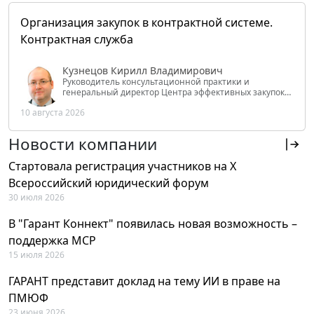
Организация закупок в контрактной системе.
Контрактная служба
Кузнецов Кирилл Владимирович
Руководитель консультационной практики и
генеральный директор Центра эффективных закупок
Tendery.ru, ведущий эксперт РАНХиГС при Президенте
10 августа 2026
РФ
Новости компании
Стартовала регистрация участников на X
Всероссийский юридический форум
30 июля 2026
В "Гарант Коннект" появилась новая возможность –
поддержка MCP
15 июля 2026
ГАРАНТ представит доклад на тему ИИ в праве на
ПМЮФ
23 июня 2026