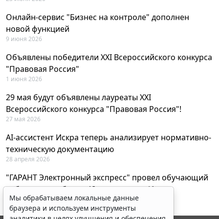
Онлайн-сервис "Бизнес на контроле" дополнен
новой функцией
9 июня 2026
Объявлены победители XXI Всероссийского конкурса
"Правовая Россия"
1 июня 2026
29 мая будут объявлены лауреаты XXI
Всероссийского конкурса "Правовая Россия"!
27 мая 2026
AI-ассистент Искра теперь анализирует нормативно-
техническую документацию
28 апреля 2026
"ГАРАНТ Электронный экспресс" провел обучающий
вебинар по работе с AI-ассистентом Искра
Мы обрабатываем локальные данные
23 апреля 2026
браузера и используем инструменты
аналитики в целях улучшения и обеспечения