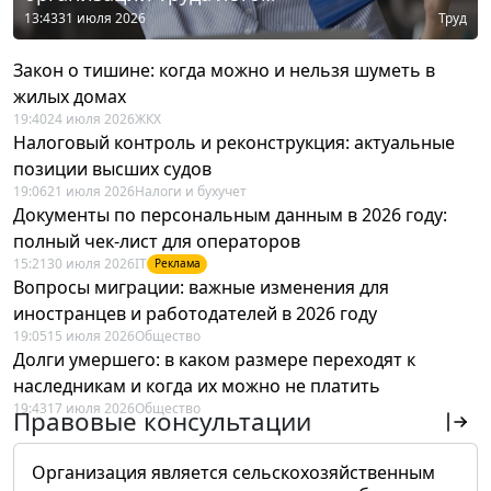
13:43
31 июля 2026
Труд
Закон о тишине: когда можно и нельзя шуметь в
жилых домах
19:40
24 июля 2026
ЖКХ
Налоговый контроль и реконструкция: актуальные
позиции высших судов
19:06
21 июля 2026
Налоги и бухучет
Документы по персональным данным в 2026 году:
полный чек-лист для операторов
15:21
30 июля 2026
IT
Реклама
Вопросы миграции: важные изменения для
иностранцев и работодателей в 2026 году
19:05
15 июля 2026
Общество
Долги умершего: в каком размере переходят к
наследникам и когда их можно не платить
19:43
17 июля 2026
Общество
Правовые консультации
Организация является сельскохозяйственным