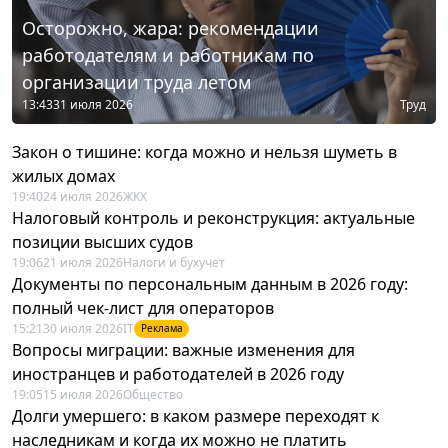
Осторожно, жара: рекомендации
работодателям и работникам по
организации труда летом
13:43
31 июля 2026
Труд
Закон о тишине: когда можно и нельзя шуметь в
жилых домах
19:40
24 июля 2026
ЖКХ
Налоговый контроль и реконструкция: актуальные
позиции высших судов
19:06
21 июля 2026
Налоги и бухучет
Документы по персональным данным в 2026 году:
полный чек-лист для операторов
15:21
30 июля 2026
IT
Реклама
Вопросы миграции: важные изменения для
иностранцев и работодателей в 2026 году
19:05
15 июля 2026
Общество
Долги умершего: в каком размере переходят к
наследникам и когда их можно не платить