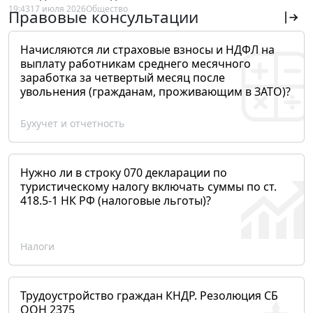
19:43
17 июля 2026
Общество
Правовые консультации
Начисляются ли страховые взносы и НДФЛ на
выплату работникам среднего месячного
заработка за четвертый месяц после
увольнения (гражданам, проживающим в ЗАТО)?
Бухучет и отчетность
Нужно ли в строку 070 декларации по
туристическому налогу включать суммы по ст.
418.5-1 НК РФ (налоговые льготы)?
Налоги
Трудоустройство граждан КНДР. Резолюция СБ
ООН 2375