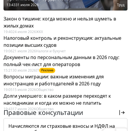
13:43
31 июля 2026
Труд
Закон о тишине: когда можно и нельзя шуметь в
жилых домах
19:40
24 июля 2026
ЖКХ
Налоговый контроль и реконструкция: актуальные
позиции высших судов
19:06
21 июля 2026
Налоги и бухучет
Документы по персональным данным в 2026 году:
полный чек-лист для операторов
15:21
30 июля 2026
IT
Реклама
Вопросы миграции: важные изменения для
иностранцев и работодателей в 2026 году
19:05
15 июля 2026
Общество
Долги умершего: в каком размере переходят к
наследникам и когда их можно не платить
19:43
17 июля 2026
Общество
Правовые консультации
Начисляются ли страховые взносы и НДФЛ на