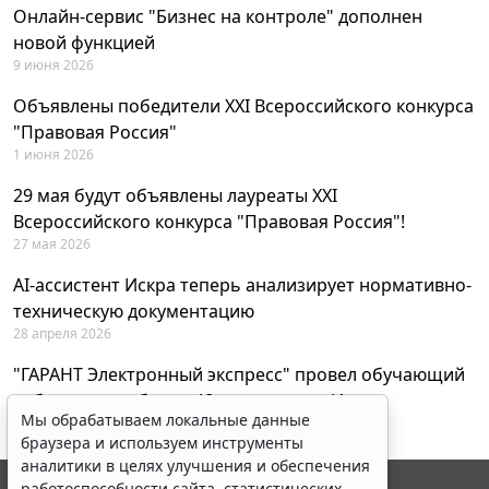
Онлайн-сервис "Бизнес на контроле" дополнен
новой функцией
9 июня 2026
Объявлены победители XXI Всероссийского конкурса
"Правовая Россия"
1 июня 2026
29 мая будут объявлены лауреаты XXI
Всероссийского конкурса "Правовая Россия"!
27 мая 2026
AI-ассистент Искра теперь анализирует нормативно-
техническую документацию
28 апреля 2026
"ГАРАНТ Электронный экспресс" провел обучающий
вебинар по работе с AI-ассистентом Искра
Мы обрабатываем локальные данные
23 апреля 2026
браузера и используем инструменты
аналитики в целях улучшения и обеспечения
работоспособности сайта, статистических