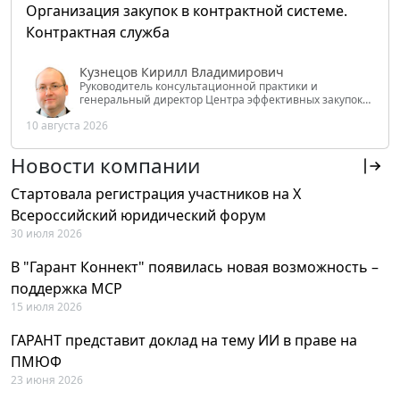
Организация закупок в контрактной системе.
Контрактная служба
Кузнецов Кирилл Владимирович
Руководитель консультационной практики и
генеральный директор Центра эффективных закупок
Tendery.ru, ведущий эксперт РАНХиГС при Президенте
10 августа 2026
РФ
Новости компании
Стартовала регистрация участников на X
Всероссийский юридический форум
30 июля 2026
В "Гарант Коннект" появилась новая возможность –
поддержка MCP
15 июля 2026
ГАРАНТ представит доклад на тему ИИ в праве на
ПМЮФ
23 июня 2026