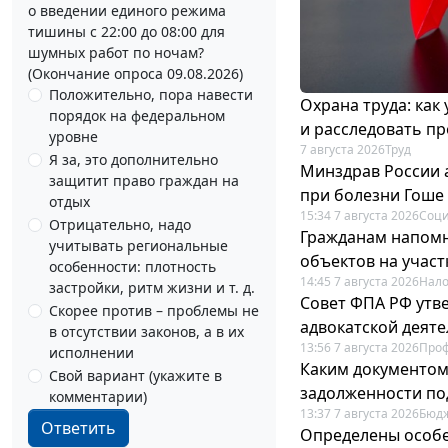
о введении единого режима
тишины с 22:00 до 08:00 для
шумных работ по ночам?
(Окончание опроса 09.08.2026)
Положительно, пора навести
Охрана труда: как
порядок на федеральном
и расследовать п
уровне
7 августа 2026
Труд
Я за, это дополнительно
Минздрав России 
защитит право граждан на
при болезни Гоше
отдых
15:34 7 августа 2026
Соци
Отрицательно, надо
Гражданам напомн
учитывать региональные
объектов на учас
особенности: плотность
14:45 7 августа 2026
Нало
застройки, ритм жизни и т. д.
Совет ФПА РФ утв
Скорее против – проблемы не
адвокатской деят
в отсутствии законов, а в их
13:56 7 августа 2026
Про
исполнении
Каким документо
Свой вариант (укажите в
задолженности по
комментарии)
13:37 7 августа 2026
Бюдж
Ответить
Определены особе