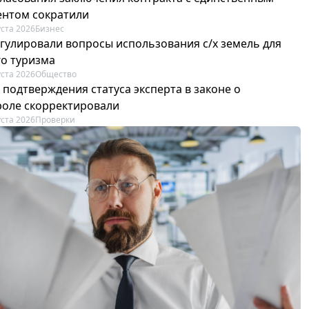
ентом сократили
уста 2026
Бизнес
егулировали вопросы использования с/х земель для
го туризма
уста 2026
Общество
 подтверждения статуса эксперта в законе о
роле скорректировали
уста 2026
Проверки