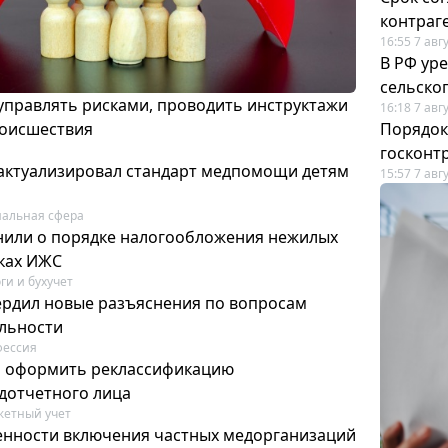
контраг
16:55 7 авг
В РФ ур
сельско
 управлять рисками, проводить инструктажи
16:18 7 авг
роисшествия
Порядок
госконт
актуализировал стандарт медпомощи детям
15:57 7 авг
альная сфера
или о порядке налогообложения нежилых
тках ИЖС
ги и бухучет
ердил новые разъяснения по вопросам
ельности
фессия
м оформить реклассификацию
дотчетного лица
етный учет
нности включения частных медорганизаций