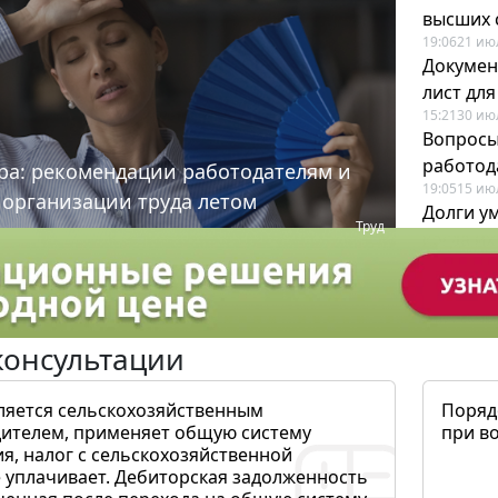
высших 
19:06
21 ию
Докумен
лист дл
15:21
30 ию
Вопросы
работода
ра: рекомендации работодателям и
19:05
15 ию
 организации труда летом
Долги у
Труд
когда и
19:43
17 ию
консультации
ляется сельскохозяйственным
Поряд
ителем, применяет общую систему
при в
я, налог с сельскохозяйственной
 уплачивает. Дебиторская задолженность