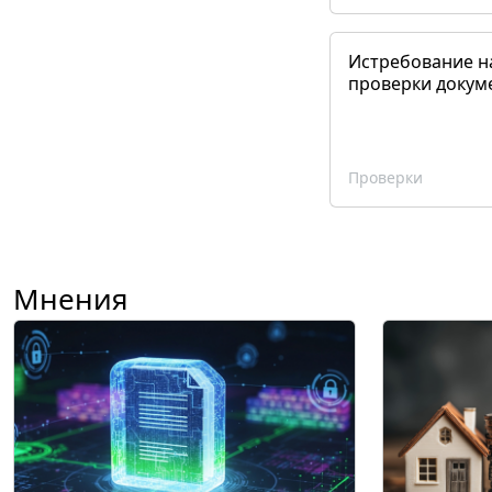
Истребование н
проверки докум
Проверки
Мнения