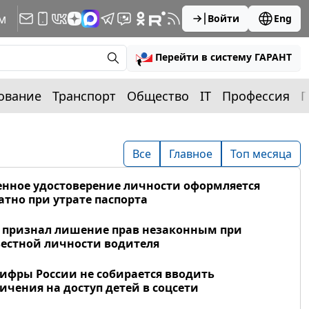
м
Войти
Eng
Перейти в систему ГАРАНТ
ование
Транспорт
Общество
IT
Профессия
П
Все
Главное
Топ месяца
нное удостоверение личности оформляется
атно при утрате паспорта
 признал лишение прав незаконным при
естной личности водителя
фры России не собирается вводить
ичения на доступ детей в соцсети