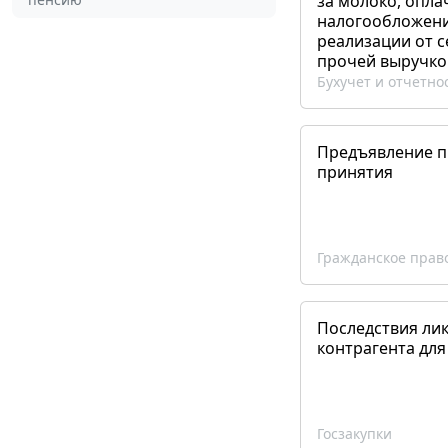
за молоко, опла
налогообложения
реализации от 
прочей выручко
Бухучет и отчетно
Предъявление пр
принятия
Гражданское прав
Последствия ли
контрагента для
Госзакупки