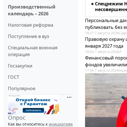
Спецрежим Н
Производственный
несовершенно
календарь – 2026
Персональные дан
Налоговая реформа
публиковать без е
18:27 7 августа 2026
Суде
Поступление в вуз
Правовую охрану 
января 2027 года
Специальная военная
18:04 7 августа 2026
IT
операция
Финансовый порог
фондов увеличили
Госзакупки
17:36 7 августа 2026
Нало
ГОСТ
Популярное
Опрос
Как вы относитесь к
инициативе