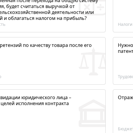
ченная после перехода на общую систему
, будет считаться выручкой от
сельскохозяйственной деятельности или
й и облагаться налогом на прибыль?
сть
Налоги
етензий по качеству товара после его
Нужно
патен
о
Трудов
квидации юридического лица –
Отраж
 целей исполнения контракта
Бюджет