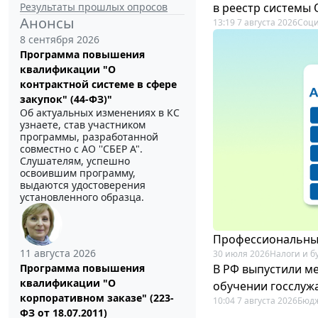
Результаты прошлых опросов
в реестр системы
Анонсы
13:19 7 августа 2026
Соци
8 сентября 2026
Программа повышения
квалификации "О
контрактной системе в сфере
закупок" (44-ФЗ)"
Об актуальных изменениях в КС
узнаете, став участником
программы, разработанной
совместно с АО ''СБЕР А".
Слушателям, успешно
освоившим программу,
выдаются удостоверения
установленного образца.
Профессиональный
11 августа 2026
30 июля 2026
Налоги и б
В РФ выпустили ме
Программа повышения
квалификации "О
обучении госслуж
корпоративном заказе" (223-
10:04 7 августа 2026
Бюдж
ФЗ от 18.07.2011)