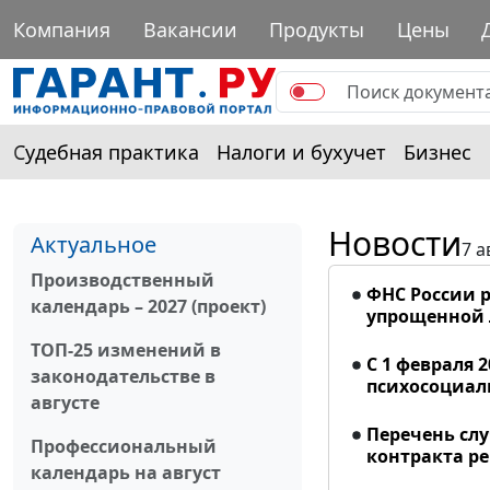
Компания
Вакансии
Продукты
Цены
Судебная практика
Налоги и бухучет
Бизнес
Новости
Актуальное
7 а
Производственный
ФНС России р
календарь – 2027 (проект)
упрощенной
ТОП-25 изменений в
С 1 февраля 
законодательстве в
психосоциал
августе
Перечень сл
Профессиональный
контракта р
календарь на август