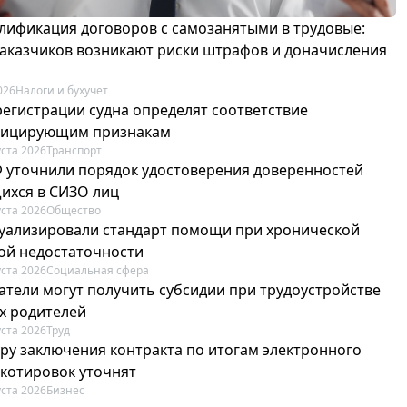
лификация договоров с самозанятыми в трудовые:
 заказчиков возникают риски штрафов и доначисления
026
Налоги и бухучет
регистрации судна определят соответствие
фицирующим признакам
уста 2026
Транспорт
Ф уточнили порядок удостоверения доверенностей
ихся в СИЗО лиц
уста 2026
Общество
туализировали стандарт помощи при хронической
ой недостаточности
уста 2026
Социальная сфера
атели могут получить субсидии при трудоустройстве
х родителей
уста 2026
Труд
ру заключения контракта по итогам электронного
 котировок уточнят
уста 2026
Бизнес