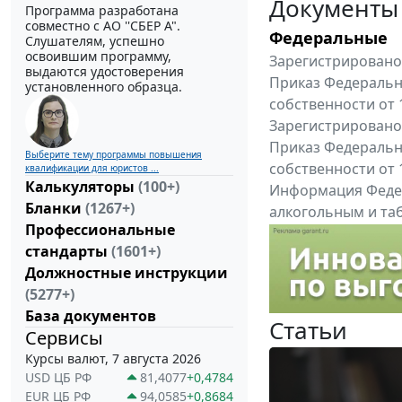
Документы
Программа разработана
совместно с АО ''СБЕР А".
Федеральные
Слушателям, успешно
освоившим программу,
Зарегистрировано 
выдаются удостоверения
Приказ Федеральн
установленного образца.
собственности от 
Зарегистрировано 
Приказ Федеральн
Выберите тему программы повышения
собственности от 
квалификации для юристов ...
Калькуляторы
(100+)
Информация Федер
Бланки
(1267+)
алкогольным и таб
Профессиональные
"Вниманию произв
стандарты
(1601+)
Все федеральные докум
Должностные инструкции
(5277+)
База документов
Статьи
Сервисы
Курсы валют, 7 августа 2026
USD ЦБ РФ
81,4077
+0,4784
EUR ЦБ РФ
94,0585
+0,8684