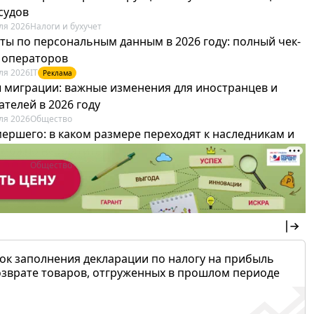
судов
ля 2026
Налоги и бухучет
ты по персональным данным в 2026 году: полный чек-
я операторов
ля 2026
IT
Реклама
 миграции: важные изменения для иностранцев и
телей в 2026 году
ля 2026
Общество
мершего: в каком размере переходят к наследникам и
х можно не платить
ля 2026
Общество
ок заполнения декларации по налогу на прибыль
озврате товаров, отгруженных в прошлом периоде