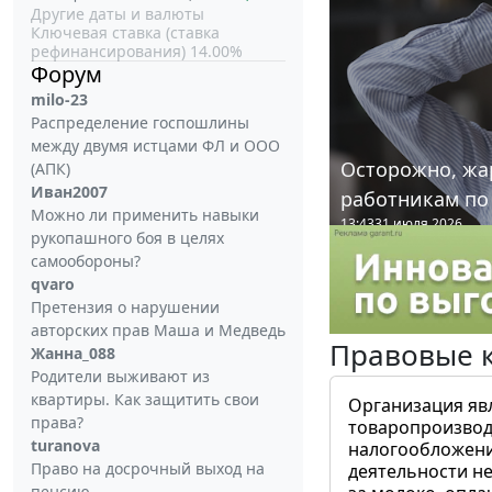
Другие даты и валюты
Ключевая ставка (ставка
рефинансирования) 14.00%
Форум
milo-23
Распределение госпошлины
между двумя истцами ФЛ и ООО
Осторожно, жа
(АПК)
Иван2007
работникам по
Можно ли применить навыки
13:43
31 июля 2026
рукопашного боя в целях
самообороны?
qvaro
Претензия о нарушении
авторских прав Маша и Медведь
Правовые 
Жанна_088
Родители выживают из
квартиры. Как защитить свои
Организация яв
права?
товаропроизвод
turanova
налогообложени
Право на досрочный выход на
деятельности не
пенсию