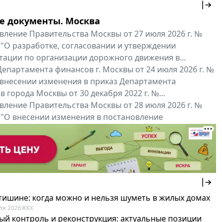
е документы. Москва
вление Правительства Москвы от 27 июля 2026 г. №
 "О разработке, согласовании и утверждении
тации по организации дорожного движения в...
епартамента финансов г. Москвы от 24 июля 2026 г. №
 внесении изменения в приказ Департамента
 города Москвы от 30 декабря 2022 г. №...
вление Правительства Москвы от 28 июля 2026 г. №
 "О внесении изменения в постановление
ьства Москвы от 26 июля 2011 г. № 334-ПП"
нальные документы
Мой регион ...
 тишине: когда можно и нельзя шуметь в жилых домах
ля 2026
ЖКХ
ый контроль и реконструкция: актуальные позиции