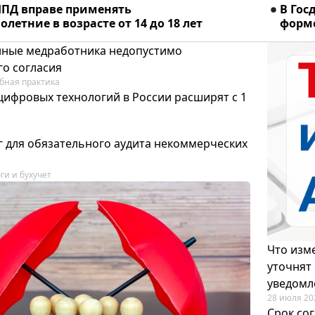
ПД вправе применять
В Гос
летние в возрасте от 14 до 18 лет
форме
ные медработника недопустимо
го согласия
бная практика
цифровых технологий в России расширят с 1
 для обязательного аудита некоммерческих
ги и бухучет
Что изме
уточнят
уведомл
28 июля 20
Срок со