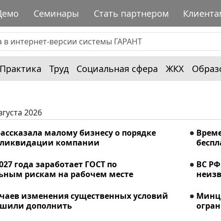
Демо
Семинары
Стать партнером
Клиента
Практика
Труд
Социальная сфера
ЖКХ
Образ
вгуста 2026
ассказала малому бизнесу о порядке
Време
 ликвидации компании
беспл
2027 года заработает ГОСТ по
ВС РФ
ьным рискам на рабочем месте
неизв
учаев изменения существенных условий
Минци
ешили дополнить
огран