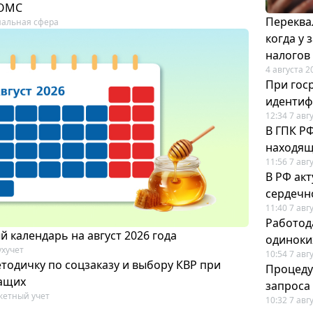
 ОМС
Переква
альная сфера
когда у
налогов
4 августа 2
При гос
иденти
12:34 7 авг
В ГПК Р
находящ
11:56 7 авг
В РФ ак
сердечн
11:40 7 авг
Работод
 календарь на август 2026 года
одиноки
ухучет
10:54 7 авг
тодичку по соцзаказу и выбору КВР при
Процеду
ащих
запроса
етный учет
10:32 7 авг