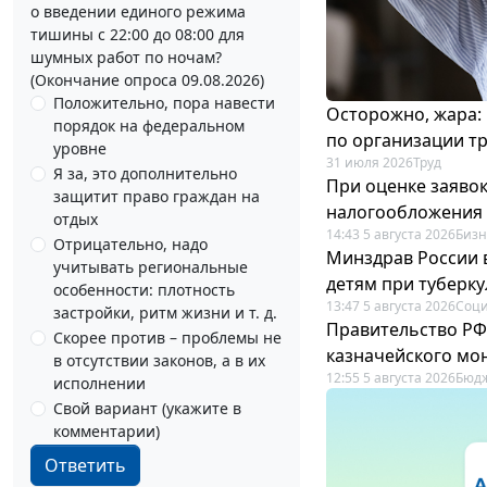
о введении единого режима
тишины с 22:00 до 08:00 для
шумных работ по ночам?
(Окончание опроса 09.08.2026)
Положительно, пора навести
Осторожно, жара:
порядок на федеральном
по организации т
уровне
31 июля 2026
Труд
Я за, это дополнительно
При оценке заяво
защитит право граждан на
налогообложения 
отдых
14:43 5 августа 2026
Бизн
Отрицательно, надо
Минздрав России 
учитывать региональные
детям при туберку
особенности: плотность
13:47 5 августа 2026
Соци
застройки, ритм жизни и т. д.
Правительство РФ
Скорее против – проблемы не
казначейского мо
в отсутствии законов, а в их
12:55 5 августа 2026
Бюдж
исполнении
Свой вариант (укажите в
комментарии)
Ответить