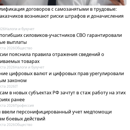
лификация договоров с самозанятыми в трудовые:
 заказчиков возникают риски штрафов и доначисления
026
Налоги и бухучет
погибших силовиков-участников СВО гарантировали
ые выплаты
уста 2026
Общество
сии пояснила правила отражения сведений о
иваемых товарах
уста 2026
Налоги и бухучет
ие цифровых валют и цифровых прав урегулировали
ым законом
уста 2026
IT
ам в новых субъектах РФ зачтут в стаж работу на этих
риях ранее
уста 2026
Профессия
и ввели персонифицированный учет медпомощи
ам боевых действий
уста 2026
Общество