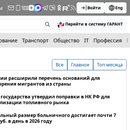
м
Войти
Eng
Перейти в систему ГАРАНТ
ование
Транспорт
Общество
IT
Профессия
П
Все
Главное
Топ месяца
сии расширили перечень оснований для
рения мигрантов из страны
 государства утвердил поправки в НК РФ для
лизации топливного рынка
льный размер больничного достигает почти 7
уб. в день в 2026 году