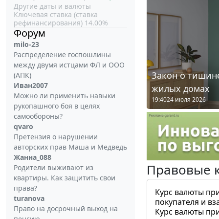
Другие даты и валюты
Ключевая ставка (ставка
рефинансирования) 14.00%
Форум
milo-23
Распределение госпошлины
между двумя истцами ФЛ и ООО
Закон о тишине
(АПК)
Иван2007
жилых домах
Можно ли применить навыки
19:40
24 июля 2026
рукопашного боя в целях
самообороны?
qvaro
Претензия о нарушении
авторских прав Маша и Медведь
Жанна_088
Правовые 
Родители выживают из
квартиры. Как защитить свои
права?
Курс валюты пр
turanova
покупателя и вз
Право на досрочный выход на
Курс валюты пр
пенсию