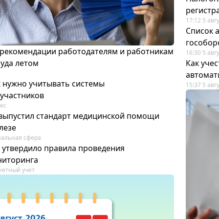
регистр
17:12 5 авг
Список а
гособор
 рекомендации работодателям и работникам
16:30 5 авг
руда летом
Как уче
автомат
к нужно учитывать системы
15:37 5 авг
участников
ес
выпустил стандарт медицинской помощи
лезе
альная сфера
 утвердило правила проведения
ниторинга
етный учет