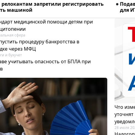
релокантам запретили регистрировать
Подав
ять машиной
для И
тандарт медицинской помощи детям при
цитопении
альная сфера
пустить процедуру банкротства в
дке через МФЦ
ги и бухучет
аве учитывать опасность от БПЛА при
в
Что изме
уточнят
уведомл
28 июля 20
Налогоп