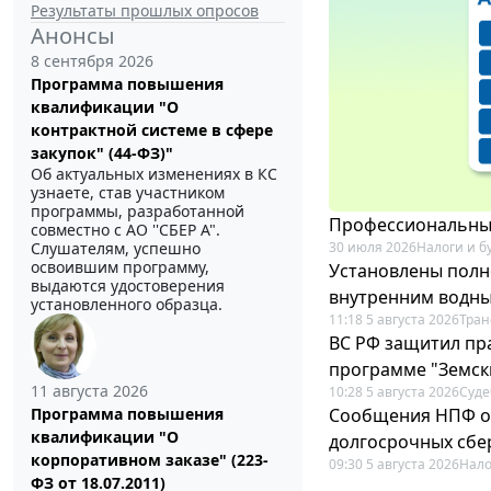
Результаты прошлых опросов
Анонсы
8 сентября 2026
Программа повышения
квалификации "О
контрактной системе в сфере
закупок" (44-ФЗ)"
Об актуальных изменениях в КС
узнаете, став участником
программы, разработанной
Профессиональный
совместно с АО ''СБЕР А".
30 июля 2026
Налоги и б
Слушателям, успешно
освоившим программу,
Установлены полн
выдаются удостоверения
внутренним водн
установленного образца.
11:18 5 августа 2026
Тран
ВС РФ защитил пра
программе "Земск
11 августа 2026
10:28 5 августа 2026
Суде
Сообщения НПФ о
Программа повышения
квалификации "О
долгосрочных сбе
корпоративном заказе" (223-
09:30 5 августа 2026
Нало
ФЗ от 18.07.2011)