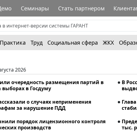
Демо
Семинары
Стать партнером
Клиента
Практика
Труд
Социальная сфера
ЖКХ
Образ
вгуста 2026
лили очередность размещения партий в
В Рос
 выборах в Госдуму
выдво
ассказали о случаях неприменения
Глава
рафам за нарушение ПДД
стаби
очнили порядок лицензионного контроля
Преде
еских производств
тыс. р