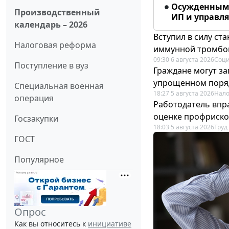
Осужденным 
Производственный
ИП и управл
календарь – 2026
Вступил в силу с
Налоговая реформа
иммунной тромбо
09:30 6 августа 2026
Соци
Поступление в вуз
Граждане могут за
упрощенном поря
Специальная военная
18:27 5 августа 2026
Нало
операция
Работодатель впр
оценке профриско
Госзакупки
18:03 5 августа 2026
Труд
ГОСТ
Популярное
Опрос
Как вы относитесь к
инициативе