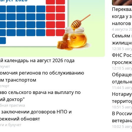
Переква
когда у
налогов
4 августа 2
Семьям 
жилищн
12:38 5 авг
ФНС Рос
 календарь на август 2026 года
прослеж
ухучет
12:10 5 авг
омочия регионов по обслуживанию
Обращен
ым транспортом
отдельн
спорт
11:44 5 авг
во сельского врача на выплату по
Нотариус
ий доктор"
террито
бная практика
10:51 5 авг
 заключении договоров НПО и
В Росси
режений обновят
ветеран
ги и бухучет
10:02 5 авг