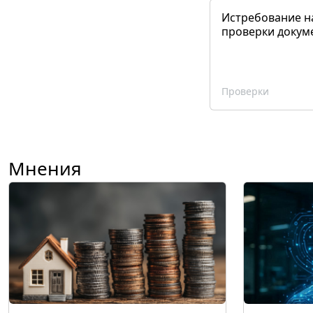
Истребование н
проверки докум
Проверки
Мнения