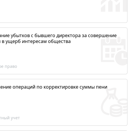
ание убытков с бывшего директора за совершение
и в ущерб интересам общества
ое право
ение операций по корректировке суммы пени
ный учет