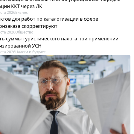
ации ККТ через ЛК
уста 2026
Бизнес
ктов для работ по каталогизации в сфере
онзаказа скорректируют
уста 2026
Общество
сть суммы туристического налога при применении
изированной УСН
уста 2026
Налоги и бухучет