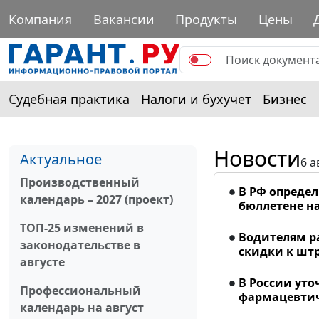
Компания
Вакансии
Продукты
Цены
Судебная практика
Налоги и бухучет
Бизнес
Новости
Актуальное
6 а
Производственный
В РФ опреде
календарь – 2027 (проект)
бюллетене на
ТОП-25 изменений в
Водителям р
законодательстве в
скидки к шт
августе
В России ут
Профессиональный
фармацевтич
календарь на август