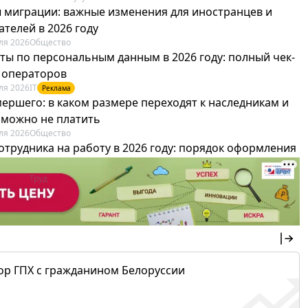
 миграции: важные изменения для иностранцев и
телей в 2026 году
ля 2026
Общество
ты по персональным данным в 2026 году: полный чек-
я операторов
ля 2026
IT
Реклама
мершего: в каком размере переходят к наследникам и
х можно не платить
ля 2026
Общество
отрудника на работу в 2026 году: порядок оформления
овика и бухгалтера
ля 2026
Труд
Реклама
ор ГПХ с гражданином Белоруссии