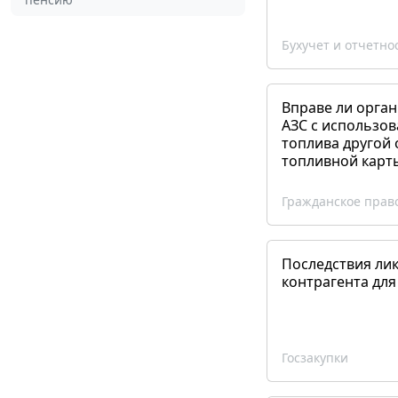
Бухучет и отчетно
Вправе ли орган
АЗС с использов
топлива другой 
топливной карт
Гражданское прав
Последствия ли
контрагента для
Госзакупки