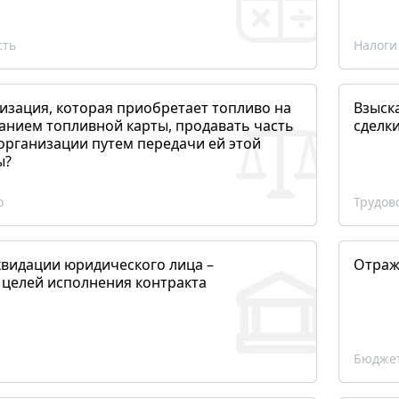
сть
Налоги
изация, которая приобретает топливо на
Взыск
анием топливной карты, продавать часть
сделк
организации путем передачи ей этой
ы?
о
Трудов
квидации юридического лица –
Отраж
 целей исполнения контракта
Бюджет