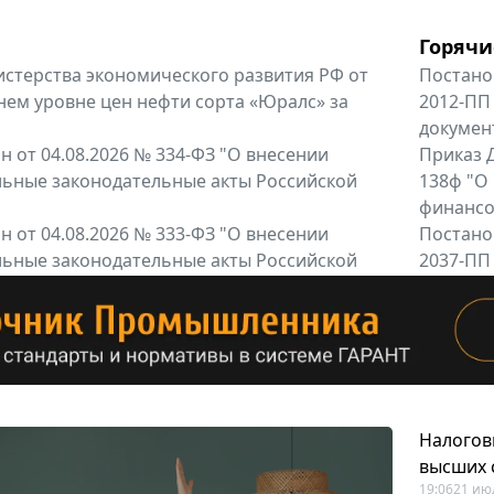
Горячи
терства экономического развития РФ от
Постано
днем уровне цен нефти сорта «Юралс» за
2012-ПП
докумен
 от 04.08.2026 № 334-ФЗ "О внесении
Приказ Д
льные законодательные акты Российской
138ф "О
финансов
 от 04.08.2026 № 333-ФЗ "О внесении
Постано
льные законодательные акты Российской
2037-ПП
Правител
енты
Все регио
Налогов
высших 
19:06
21 ию