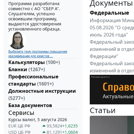
Документы
Программа разработана
совместно с АО ''СБЕР А".
Федеральные
Слушателям, успешно
освоившим программу,
Информация Минис
выдаются удостоверения
05.08.2026 "О сре
установленного образца.
июль 2026 года"
Федеральный закон
изменений в отде
Выберите тему программы повышения
Федерации"
квалификации для юристов ...
Калькуляторы
(100+)
Федеральный закон
Бланки
(1267+)
изменений в отде
Профессиональные
Федерации"
стандарты
(1601+)
Все федеральные докум
Должностные инструкции
(5277+)
База документов
Статьи
Сервисы
Курсы валют, 5 августа 2026
EUR ЦБ РФ
93,5824
+1,6235
USD ЦБ РФ
81,1291
+1,0604