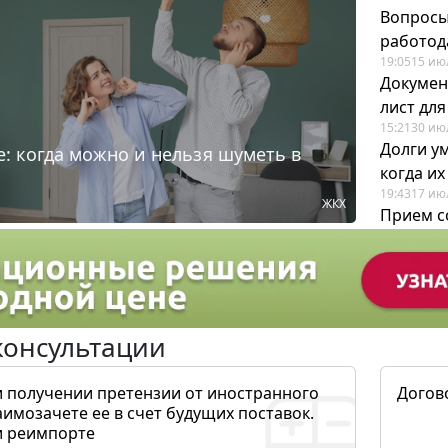
Вопросы
работода
19:05
15 ию
Докумен
лист дл
15:21
30 ию
Долги у
: когда можно и нельзя шуметь в
когда и
19:43
17 ию
ЖКХ
Прием с
для кадр
12:28
22 ию
консультации
и получении претензии от иностранного
Догов
аимозачете ее в счет будущих поставок.
и реимпорте