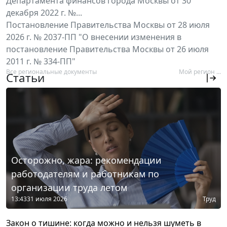
Департамента финансов города Москвы от 30
декабря 2022 г. №...
Постановление Правительства Москвы от 28 июля
2026 г. № 2037-ПП "О внесении изменения в
постановление Правительства Москвы от 26 июля
2011 г. № 334-ПП"
Все региональные документы
Мой регион ...
Статьи
Осторожно, жара: рекомендации
работодателям и работникам по
организации труда летом
13:43
31 июля 2026
Труд
Закон о тишине: когда можно и нельзя шуметь в