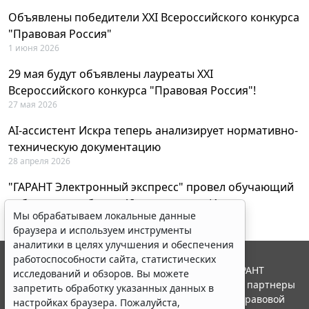
Объявлены победители XXI Всероссийского конкурса
"Правовая Россия"
1 июня 2026
29 мая будут объявлены лауреаты XXI
Всероссийского конкурса "Правовая Россия"!
27 мая 2026
AI-ассистент Искра теперь анализирует нормативно-
техническую документацию
28 апреля 2026
"ГАРАНТ Электронный экспресс" провел обучающий
вебинар по работе с AI-ассистентом Искра
Мы обрабатываем локальные данные
23 апреля 2026
браузера и используем инструменты
аналитики в целях улучшения и обеспечения
работоспособности сайта, статистических
© ООО "НПП "ГАРАНТ-СЕРВИС", 2026. Система ГАРАНТ
исследований и обзоров. Вы можете
выпускается с 1990 года. Компания "Гарант" и ее партнеры
запретить обработку указанных данных в
являются участниками Российской ассоциации правовой
настройках браузера. Пожалуйста,