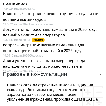
жилых домах
19:40
24 июля 2026
ЖКХ
Налоговый контроль и реконструкция: актуальные
позиции высших судов
19:06
21 июля 2026
Налоги и бухучет
Документы по персональным данным в 2026 году:
полный чек-лист для операторов
15:21
30 июля 2026
IT
Реклама
Вопросы миграции: важные изменения для
иностранцев и работодателей в 2026 году
19:05
15 июля 2026
Общество
Долги умершего: в каком размере переходят к
наследникам и когда их можно не платить
19:43
17 июля 2026
Общество
Правовые консультации
Начисляются ли страховые взносы и НДФЛ на
выплату работникам среднего месячного
заработка за четвертый месяц после
увольнения (гражданам, проживающим в ЗАТО)?