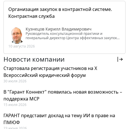
Организация закупок в контрактной системе.
Контрактная служба
Кузнецов Кирилл Владимирович
Руководитель консультационной практики и
генеральный директор Центра эффективных закупок
Tendery.ru, ведущий эксперт РАНХиГС при Президенте
10 августа 2026
РФ
Новости компании
Стартовала регистрация участников на X
Всероссийский юридический форум
30 июля 2026
В "Гарант Коннект" появилась новая возможность –
поддержка MCP
15 июля 2026
ГАРАНТ представит доклад на тему ИИ в праве на
ПМЮФ
23 июня 2026