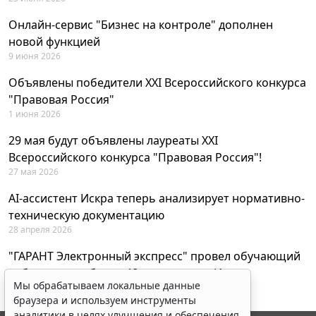
Онлайн-сервис "Бизнес на контроле" дополнен
новой функцией
9 июня 2026
Объявлены победители XXI Всероссийского конкурса
"Правовая Россия"
1 июня 2026
29 мая будут объявлены лауреаты XXI
Всероссийского конкурса "Правовая Россия"!
27 мая 2026
AI-ассистент Искра теперь анализирует нормативно-
техническую документацию
28 апреля 2026
"ГАРАНТ Электронный экспресс" провел обучающий
вебинар по работе с AI-ассистентом Искра
Мы обрабатываем локальные данные
23 апреля 2026
браузера и используем инструменты
аналитики в целях улучшения и обеспечения