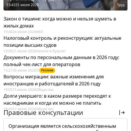
13:43
31 июля 2026
Труд
Закон о тишине: когда можно и нельзя шуметь в
жилых домах
19:40
24 июля 2026
ЖКХ
Налоговый контроль и реконструкция: актуальные
позиции высших судов
19:06
21 июля 2026
Налоги и бухучет
Документы по персональным данным в 2026 году:
полный чек-лист для операторов
15:21
30 июля 2026
IT
Реклама
Вопросы миграции: важные изменения для
иностранцев и работодателей в 2026 году
19:05
15 июля 2026
Общество
Долги умершего: в каком размере переходят к
наследникам и когда их можно не платить
19:43
17 июля 2026
Общество
Правовые консультации
Организация является сельскохозяйственным