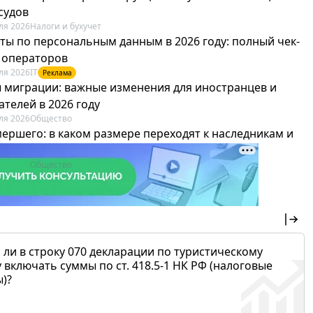
судов
ля 2026
Налоги и бухучет
ты по персональным данным в 2026 году: полный чек-
я операторов
ля 2026
IT
Реклама
 миграции: важные изменения для иностранцев и
телей в 2026 году
ля 2026
Общество
мершего: в каком размере переходят к наследникам и
х можно не платить
ля 2026
Общество
 ли в строку 070 декларации по туристическому
 включать суммы по ст. 418.5-1 НК РФ (налоговые
)?