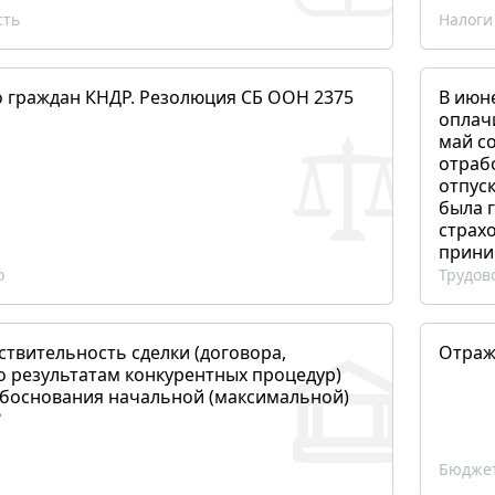
сть
Налоги
о граждан КНДР. Резолюция СБ ООН 2375
В июн
оплач
май со
отраб
отпуск
была 
страхо
прини
о
Трудов
ствительность сделки (договора,
Отраж
о результатам конкурентных процедур)
боснования начальной (максимальной)
?
Бюджет