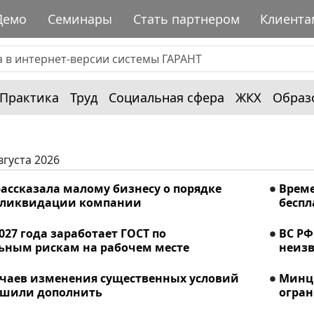
Демо
Семинары
Стать партнером
Клиента
Практика
Труд
Социальная сфера
ЖКХ
Образ
вгуста 2026
ассказала малому бизнесу о порядке
Време
 ликвидации компании
беспл
2027 года заработает ГОСТ по
ВС РФ
ьным рискам на рабочем месте
неизв
учаев изменения существенных условий
Минци
ешили дополнить
огран