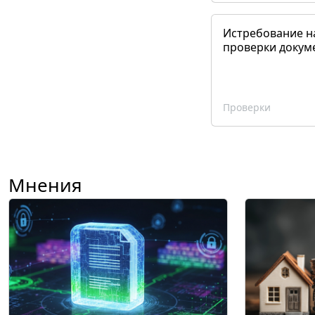
Истребование н
проверки докум
Проверки
Мнения