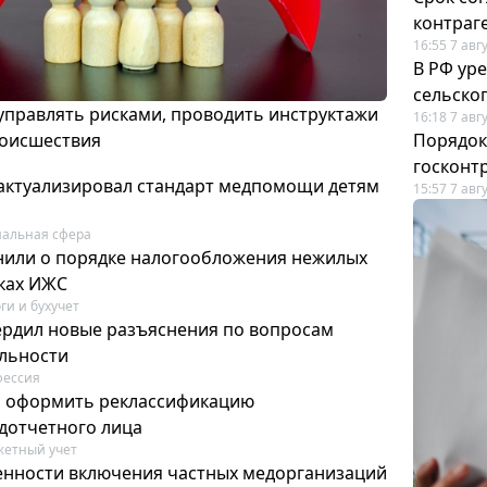
контраг
16:55 7 авг
В РФ ур
сельско
 управлять рисками, проводить инструктажи
16:18 7 авг
роисшествия
Порядок
госконт
актуализировал стандарт медпомощи детям
15:57 7 авг
альная сфера
или о порядке налогообложения нежилых
тках ИЖС
ги и бухучет
ердил новые разъяснения по вопросам
ельности
фессия
м оформить реклассификацию
дотчетного лица
етный учет
нности включения частных медорганизаций