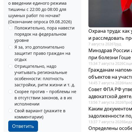
о введении единого режима
тишины с 22:00 до 08:00 для
шумных работ по ночам?
(Окончание опроса 09.08.2026)
Положительно, пора навести
Охрана труда: как
порядок на федеральном
и расследовать п
уровне
7 августа 2026
Труд
Я за, это дополнительно
Минздрав России 
защитит право граждан на
при болезни Гоше
отдых
15:34 7 августа 2026
Соци
Отрицательно, надо
Гражданам напомн
учитывать региональные
объектов на учас
особенности: плотность
14:45 7 августа 2026
Нало
застройки, ритм жизни и т. д.
Совет ФПА РФ утв
Скорее против – проблемы не
адвокатской деят
в отсутствии законов, а в их
13:56 7 августа 2026
Про
исполнении
Каким документо
Свой вариант (укажите в
задолженности по
комментарии)
13:37 7 августа 2026
Бюдж
Ответить
Определены особе