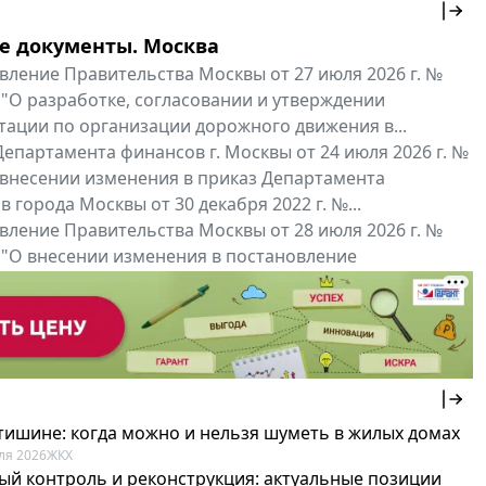
е документы. Москва
вление Правительства Москвы от 27 июля 2026 г. №
 "О разработке, согласовании и утверждении
тации по организации дорожного движения в...
епартамента финансов г. Москвы от 24 июля 2026 г. №
 внесении изменения в приказ Департамента
 города Москвы от 30 декабря 2022 г. №...
вление Правительства Москвы от 28 июля 2026 г. №
 "О внесении изменения в постановление
ьства Москвы от 26 июля 2011 г. № 334-ПП"
нальные документы
Мой регион ...
 тишине: когда можно и нельзя шуметь в жилых домах
ля 2026
ЖКХ
ый контроль и реконструкция: актуальные позиции