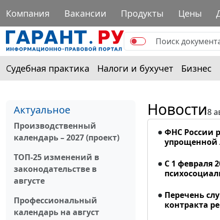
Компания
Вакансии
Продукты
Цены
Судебная практика
Налоги и бухучет
Бизнес
Новости
Актуальное
8 а
Производственный
ФНС России р
календарь – 2027 (проект)
упрощенной
ТОП-25 изменений в
С 1 февраля 
законодательстве в
психосоциал
августе
Перечень сл
Профессиональный
контракта р
календарь на август