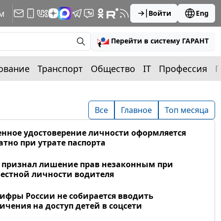
м
Войти
Eng
Перейти в систему ГАРАНТ
ование
Транспорт
Общество
IT
Профессия
П
Все
Главное
Топ месяца
нное удостоверение личности оформляется
атно при утрате паспорта
 признал лишение прав незаконным при
естной личности водителя
фры России не собирается вводить
ичения на доступ детей в соцсети