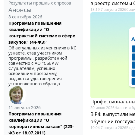
Результаты прошлых опросов
в реестр системы
Анонсы
13:19 7 августа 2026
Соци
8 сентября 2026
Программа повышения
квалификации "О
контрактной системе в сфере
закупок" (44-ФЗ)"
Об актуальных изменениях в КС
узнаете, став участником
программы, разработанной
совместно с АО ''СБЕР А".
Слушателям, успешно
освоившим программу,
выдаются удостоверения
установленного образца.
Профессиональный
11 августа 2026
30 июля 2026
Налоги и б
В РФ выпустили ме
Программа повышения
квалификации "О
обучении госслуж
корпоративном заказе" (223-
10:04 7 августа 2026
Бюдж
ФЗ от 18.07.2011)