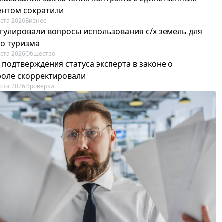
ентом сократили
уста 2026
Бизнес
егулировали вопросы использования с/х земель для
го туризма
уста 2026
Общество
 подтверждения статуса эксперта в законе о
роле скорректировали
уста 2026
Проверки