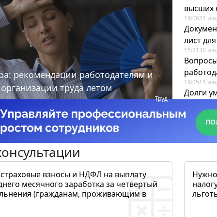
высших 
19:06
21 ию
Докумен
лист дл
15:21
30 ию
Вопросы
работода
ра: рекомендации работодателям и
19:05
15 ию
 организации труда летом
Долги у
Труд
когда и
19:43
17 ию
консультации
 страховые взносы и НДФЛ на выплату
Нужно
днего месячного заработка за четвертый
налогу
ольнения (гражданам, проживающим в
льготы