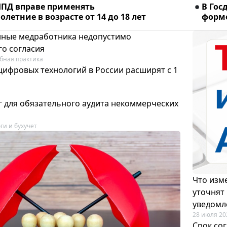
ПД вправе применять
В Гос
летние в возрасте от 14 до 18 лет
форме
ные медработника недопустимо
го согласия
бная практика
цифровых технологий в России расширят с 1
 для обязательного аудита некоммерческих
ги и бухучет
Что изме
уточнят
уведомл
28 июля 20
Срок со