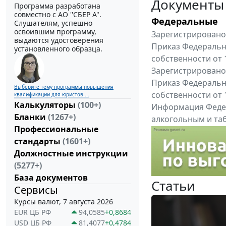
Документы
Программа разработана
совместно с АО ''СБЕР А".
Федеральные
Слушателям, успешно
освоившим программу,
Зарегистрировано 
выдаются удостоверения
Приказ Федеральн
установленного образца.
собственности от 
Зарегистрировано 
Приказ Федеральн
Выберите тему программы повышения
собственности от 
квалификации для юристов ...
Калькуляторы
(100+)
Информация Федер
Бланки
(1267+)
алкогольным и таб
Профессиональные
"Вниманию произв
стандарты
(1601+)
Все федеральные докум
Должностные инструкции
(5277+)
База документов
Статьи
Сервисы
Курсы валют, 7 августа 2026
EUR ЦБ РФ
94,0585
+0,8684
USD ЦБ РФ
81,4077
+0,4784