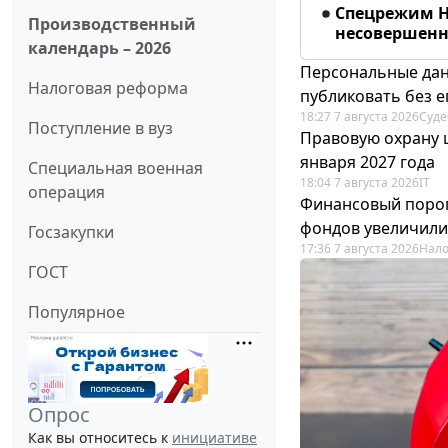
Спецрежим Н
Производственный
несовершенно
календарь – 2026
Персональные дан
Налоговая реформа
публиковать без е
18:27 7 августа 2026
Суде
Поступление в вуз
Правовую охрану 
января 2027 года
Специальная военная
18:04 7 августа 2026
IT
операция
Финансовый порог
фондов увеличили
Госзакупки
17:36 7 августа 2026
Нало
ГОСТ
Популярное
Опрос
Как вы относитесь к
инициативе