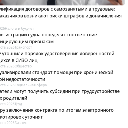
лификация договоров с самозанятыми в трудовые:
 заказчиков возникают риски штрафов и доначисления
026
Налоги и бухучет
регистрации судна определят соответствие
фицирующим признакам
уста 2026
Транспорт
Ф уточнили порядок удостоверения доверенностей
ихся в СИЗО лиц
уста 2026
Общество
туализировали стандарт помощи при хронической
ой недостаточности
уста 2026
Социальная сфера
атели могут получить субсидии при трудоустройстве
х родителей
уста 2026
Труд
ру заключения контракта по итогам электронного
 котировок уточнят
уста 2026
Бизнес