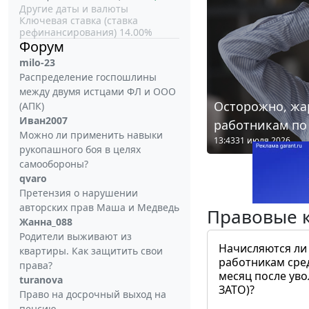
Другие даты и валюты
Ключевая ставка (ставка
рефинансирования) 14.00%
Форум
milo-23
Распределение госпошлины
между двумя истцами ФЛ и ООО
Осторожно, жа
(АПК)
Иван2007
работникам по
Можно ли применить навыки
13:43
31 июля 2026
рукопашного боя в целях
самообороны?
qvaro
Претензия о нарушении
авторских прав Маша и Медведь
Правовые 
Жанна_088
Родители выживают из
Начисляются ли
квартиры. Как защитить свои
работникам сре
права?
месяц после ув
turanova
ЗАТО)?
Право на досрочный выход на
пенсию