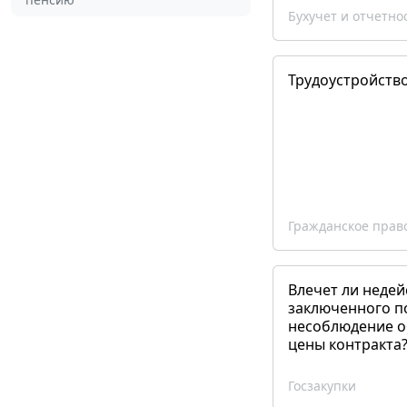
Бухучет и отчетно
Трудоустройств
Гражданское прав
Влечет ли недей
заключенного п
несоблюдение о
цены контракта
Госзакупки