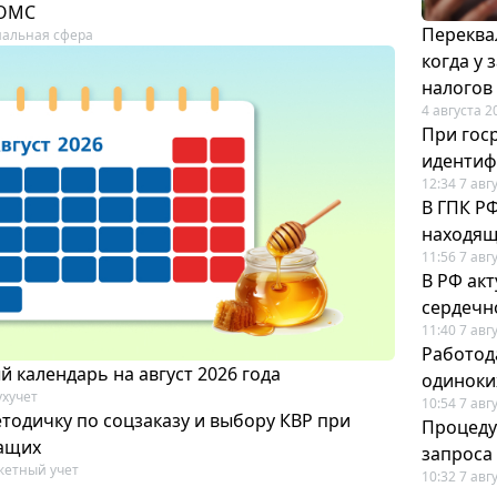
 ОМС
Переква
альная сфера
когда у
налогов
4 августа 2
При гос
иденти
12:34 7 авг
В ГПК Р
находящ
11:56 7 авг
В РФ ак
сердечн
11:40 7 авг
Работод
 календарь на август 2026 года
одиноки
ухучет
10:54 7 авг
тодичку по соцзаказу и выбору КВР при
Процеду
ащих
запроса
етный учет
10:32 7 авг