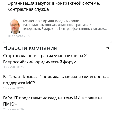
Организация закупок в контрактной системе.
Контрактная служба
Кузнецов Кирилл Владимирович
Руководитель консультационной практики и
генеральный директор Центра эффективных закупок
Tendery.ru, ведущий эксперт РАНХиГС при Президенте
10 августа 2026
РФ
Новости компании
Стартовала регистрация участников на X
Всероссийский юридический форум
30 июля 2026
В "Гарант Коннект" появилась новая возможность –
поддержка MCP
15 июля 2026
ГАРАНТ представит доклад на тему ИИ в праве на
ПМЮФ
23 июня 2026