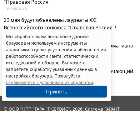
"Правовая Россия"
1 июня 2026
29 мая будут объявлены лауреаты XXI
Всероссийского конкурса "Правовая Россия"!
27 мая 2026
Мы обрабатываем локальные данные
браузера и используем инструменты
AI-ассистент Искра теперь анализирует нормативно-
аналитики в целях улучшения и обеспечения
техническую документацию
работоспособности сайта, статистических
28 апреля 2026
исследований и обзоров. Вы можете
запретить обработку указанных данных в
"ГАРАНТ Электронный экспресс" провел обучающий
настройках браузера. Пожалуйста,
вебинар по работе с AI-ассистентом Искра
ознакомьтесь с условиями их обработки
.
23 апреля 2026
Принять
© ООО "НПП "ГАРАНТ-СЕРВИС", 2026. Система ГАРАНТ
выпускается с 1990 года. Компания "Гарант" и ее партнеры
являются участниками Российской ассоциации правовой
информации ГАРАНТ.
Контакты
8-800-200-88-88