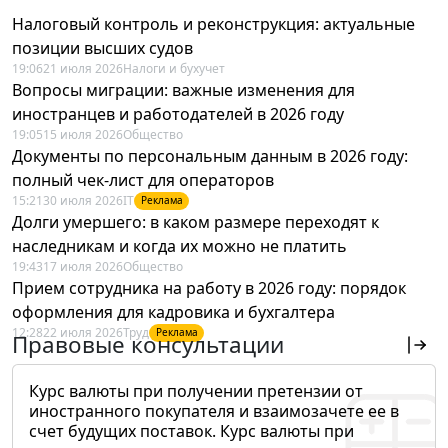
Налоговый контроль и реконструкция: актуальные
позиции высших судов
19:06
21 июля 2026
Налоги и бухучет
Вопросы миграции: важные изменения для
иностранцев и работодателей в 2026 году
19:05
15 июля 2026
Общество
Документы по персональным данным в 2026 году:
полный чек-лист для операторов
15:21
30 июля 2026
IT
Реклама
Долги умершего: в каком размере переходят к
наследникам и когда их можно не платить
19:43
17 июля 2026
Общество
Прием сотрудника на работу в 2026 году: порядок
оформления для кадровика и бухгалтера
12:28
22 июля 2026
Труд
Реклама
Правовые консультации
Курс валюты при получении претензии от
иностранного покупателя и взаимозачете ее в
счет будущих поставок. Курс валюты при