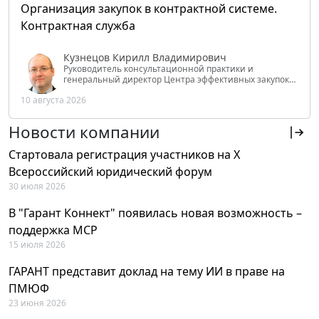
Организация закупок в контрактной системе.
Контрактная служба
Кузнецов Кирилл Владимирович
Руководитель консультационной практики и
генеральный директор Центра эффективных закупок
Tendery.ru, ведущий эксперт РАНХиГС при Президенте
10 августа 2026
РФ
Новости компании
Стартовала регистрация участников на X
Всероссийский юридический форум
30 июля 2026
В "Гарант Коннект" появилась новая возможность –
поддержка MCP
15 июля 2026
ГАРАНТ представит доклад на тему ИИ в праве на
ПМЮФ
23 июня 2026