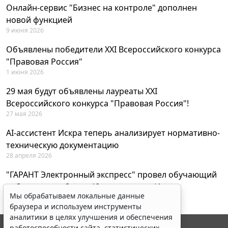
Онлайн-сервис "Бизнес на контроле" дополнен
новой функцией
9 июня 2026
Объявлены победители XXI Всероссийского конкурса
"Правовая Россия"
1 июня 2026
29 мая будут объявлены лауреаты XXI
Всероссийского конкурса "Правовая Россия"!
27 мая 2026
AI-ассистент Искра теперь анализирует нормативно-
техническую документацию
28 апреля 2026
"ГАРАНТ Электронный экспресс" провел обучающий
вебинар по работе с AI-ассистентом Искра
Мы обрабатываем локальные данные
23 апреля 2026
браузера и используем инструменты
аналитики в целях улучшения и обеспечения
работоспособности сайта, статистических