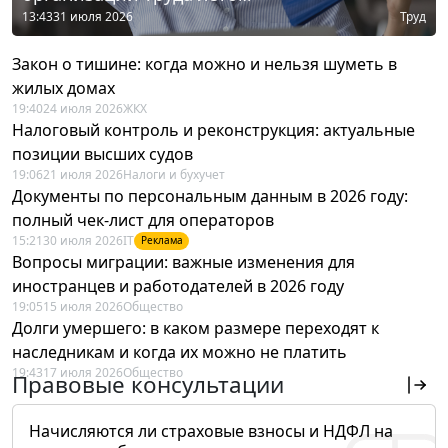
13:43
31 июля 2026
Труд
Закон о тишине: когда можно и нельзя шуметь в
жилых домах
19:40
24 июля 2026
ЖКХ
Налоговый контроль и реконструкция: актуальные
позиции высших судов
19:06
21 июля 2026
Налоги и бухучет
Документы по персональным данным в 2026 году:
полный чек-лист для операторов
15:21
30 июля 2026
IT
Реклама
Вопросы миграции: важные изменения для
иностранцев и работодателей в 2026 году
19:05
15 июля 2026
Общество
Долги умершего: в каком размере переходят к
наследникам и когда их можно не платить
19:43
17 июля 2026
Общество
Правовые консультации
Начисляются ли страховые взносы и НДФЛ на