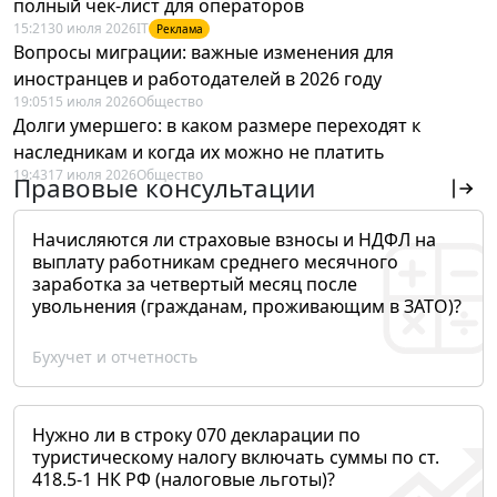
полный чек-лист для операторов
15:21
30 июля 2026
IT
Реклама
Вопросы миграции: важные изменения для
иностранцев и работодателей в 2026 году
19:05
15 июля 2026
Общество
Долги умершего: в каком размере переходят к
наследникам и когда их можно не платить
19:43
17 июля 2026
Общество
Правовые консультации
Начисляются ли страховые взносы и НДФЛ на
выплату работникам среднего месячного
заработка за четвертый месяц после
увольнения (гражданам, проживающим в ЗАТО)?
Бухучет и отчетность
Нужно ли в строку 070 декларации по
туристическому налогу включать суммы по ст.
418.5-1 НК РФ (налоговые льготы)?