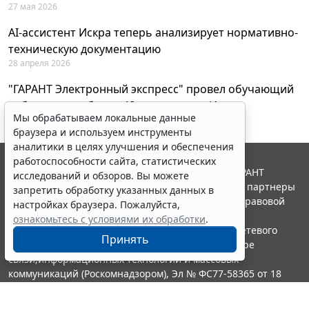
27 мая 2026
AI-ассистент Искра теперь анализирует нормативно-
техническую документацию
28 апреля 2026
"ГАРАНТ Электронный экспресс" провел обучающий
вебинар по работе с AI-ассистентом Искра
Мы обрабатываем локальные данные
23 апреля 2026
браузера и используем инструменты
аналитики в целях улучшения и обеспечения
работоспособности сайта, статистических
© ООО "НПП "ГАРАНТ-СЕРВИС", 2026. Система ГАРАНТ
исследований и обзоров. Вы можете
выпускается с 1990 года. Компания "Гарант" и ее партнеры
запретить обработку указанных данных в
являются участниками Российской ассоциации правовой
настройках браузера. Пожалуйста,
информации ГАРАНТ.
ознакомьтесь с условиями их обработки
.
Портал ГАРАНТ.РУ зарегистрирован в качестве сетевого
Принять
издания Федеральной службой по надзору в сфере
связи,информационных технологий и массовых
коммуникаций (Роскомнадзором), Эл № ФС77-58365 от 18
июня 2014 года.