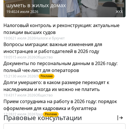
шуметь в жилых домах
19:40
24 июля 2026
ЖКХ
Налоговый контроль и реконструкция: актуальные
позиции высших судов
19:06
21 июля 2026
Налоги и бухучет
Вопросы миграции: важные изменения для
иностранцев и работодателей в 2026 году
19:05
15 июля 2026
Общество
Документы по персональным данным в 2026 году:
полный чек-лист для операторов
15:21
30 июля 2026
IT
Реклама
Долги умершего: в каком размере переходят к
наследникам и когда их можно не платить
19:43
17 июля 2026
Общество
Прием сотрудника на работу в 2026 году: порядок
оформления для кадровика и бухгалтера
12:28
22 июля 2026
Труд
Реклама
Правовые консультации