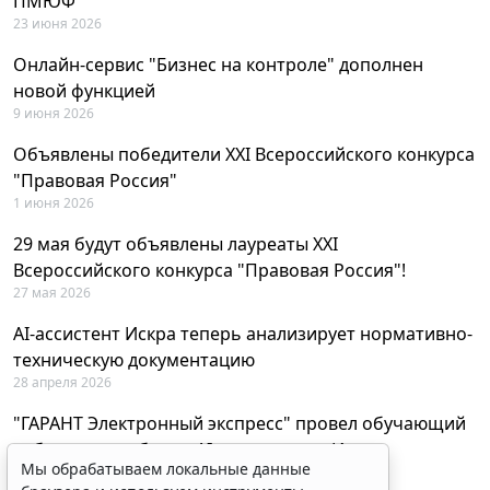
ПМЮФ
23 июня 2026
Онлайн-сервис "Бизнес на контроле" дополнен
новой функцией
9 июня 2026
Объявлены победители XXI Всероссийского конкурса
"Правовая Россия"
1 июня 2026
29 мая будут объявлены лауреаты XXI
Всероссийского конкурса "Правовая Россия"!
27 мая 2026
AI-ассистент Искра теперь анализирует нормативно-
техническую документацию
28 апреля 2026
"ГАРАНТ Электронный экспресс" провел обучающий
вебинар по работе с AI-ассистентом Искра
Мы обрабатываем локальные данные
23 апреля 2026