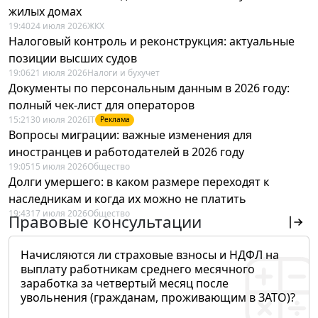
жилых домах
19:40
24 июля 2026
ЖКХ
Налоговый контроль и реконструкция: актуальные
позиции высших судов
19:06
21 июля 2026
Налоги и бухучет
Документы по персональным данным в 2026 году:
полный чек-лист для операторов
15:21
30 июля 2026
IT
Реклама
Вопросы миграции: важные изменения для
иностранцев и работодателей в 2026 году
19:05
15 июля 2026
Общество
Долги умершего: в каком размере переходят к
наследникам и когда их можно не платить
19:43
17 июля 2026
Общество
Правовые консультации
Начисляются ли страховые взносы и НДФЛ на
выплату работникам среднего месячного
заработка за четвертый месяц после
увольнения (гражданам, проживающим в ЗАТО)?