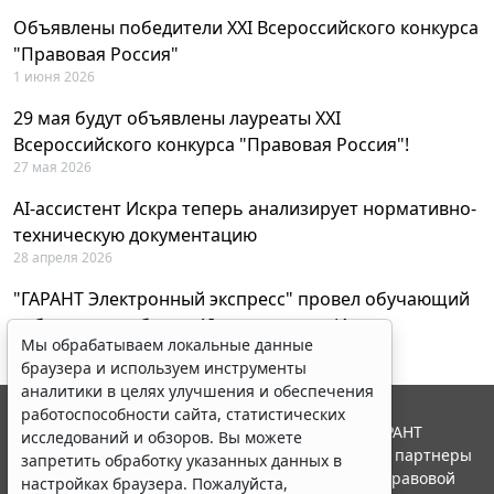
Объявлены победители XXI Всероссийского конкурса
"Правовая Россия"
1 июня 2026
29 мая будут объявлены лауреаты XXI
Всероссийского конкурса "Правовая Россия"!
27 мая 2026
AI-ассистент Искра теперь анализирует нормативно-
техническую документацию
28 апреля 2026
"ГАРАНТ Электронный экспресс" провел обучающий
вебинар по работе с AI-ассистентом Искра
Мы обрабатываем локальные данные
23 апреля 2026
браузера и используем инструменты
аналитики в целях улучшения и обеспечения
работоспособности сайта, статистических
© ООО "НПП "ГАРАНТ-СЕРВИС", 2026. Система ГАРАНТ
исследований и обзоров. Вы можете
выпускается с 1990 года. Компания "Гарант" и ее партнеры
запретить обработку указанных данных в
являются участниками Российской ассоциации правовой
настройках браузера. Пожалуйста,