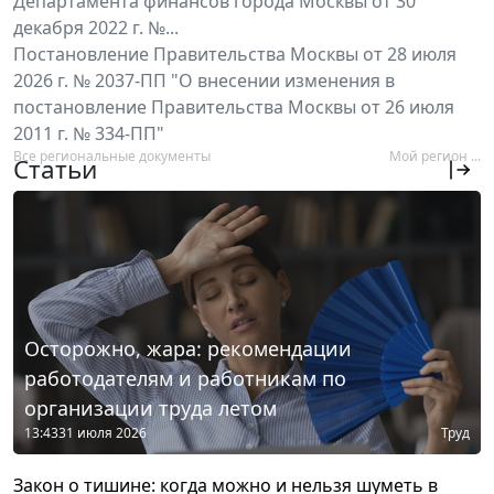
Департамента финансов города Москвы от 30
декабря 2022 г. №...
Постановление Правительства Москвы от 28 июля
2026 г. № 2037-ПП "О внесении изменения в
постановление Правительства Москвы от 26 июля
2011 г. № 334-ПП"
Все региональные документы
Мой регион ...
Статьи
Осторожно, жара: рекомендации
работодателям и работникам по
организации труда летом
13:43
31 июля 2026
Труд
Закон о тишине: когда можно и нельзя шуметь в