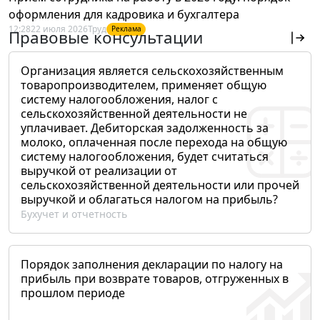
оформления для кадровика и бухгалтера
12:28
22 июля 2026
Труд
Реклама
Правовые консультации
Организация является сельскохозяйственным
товаропроизводителем, применяет общую
систему налогообложения, налог с
сельскохозяйственной деятельности не
уплачивает. Дебиторская задолженность за
молоко, оплаченная после перехода на общую
систему налогообложения, будет считаться
выручкой от реализации от
сельскохозяйственной деятельности или прочей
выручкой и облагаться налогом на прибыль?
Бухучет и отчетность
Порядок заполнения декларации по налогу на
прибыль при возврате товаров, отгруженных в
прошлом периоде