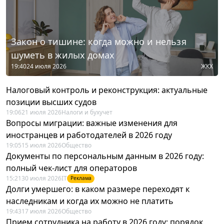
Закон о тишине: когда можно и нельзя
шуметь в жилых домах
19:40
24 июля 2026
ЖКХ
Налоговый контроль и реконструкция: актуальные
позиции высших судов
19:06
21 июля 2026
Налоги и бухучет
Вопросы миграции: важные изменения для
иностранцев и работодателей в 2026 году
19:05
15 июля 2026
Общество
Документы по персональным данным в 2026 году:
полный чек-лист для операторов
15:21
30 июля 2026
IT
Реклама
Долги умершего: в каком размере переходят к
наследникам и когда их можно не платить
19:43
17 июля 2026
Общество
Прием сотрудника на работу в 2026 году: порядок