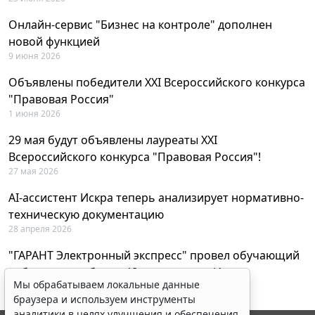
Онлайн-сервис "Бизнес на контроле" дополнен
новой функцией
9 июня 2026
Объявлены победители XXI Всероссийского конкурса
"Правовая Россия"
1 июня 2026
29 мая будут объявлены лауреаты XXI
Всероссийского конкурса "Правовая Россия"!
27 мая 2026
AI-ассистент Искра теперь анализирует нормативно-
техническую документацию
28 апреля 2026
"ГАРАНТ Электронный экспресс" провел обучающий
вебинар по работе с AI-ассистентом Искра
Мы обрабатываем локальные данные
23 апреля 2026
браузера и используем инструменты
аналитики в целях улучшения и обеспечения