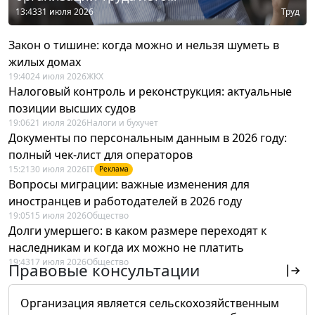
13:43
31 июля 2026
Труд
Закон о тишине: когда можно и нельзя шуметь в
жилых домах
19:40
24 июля 2026
ЖКХ
Налоговый контроль и реконструкция: актуальные
позиции высших судов
19:06
21 июля 2026
Налоги и бухучет
Документы по персональным данным в 2026 году:
полный чек-лист для операторов
15:21
30 июля 2026
IT
Реклама
Вопросы миграции: важные изменения для
иностранцев и работодателей в 2026 году
19:05
15 июля 2026
Общество
Долги умершего: в каком размере переходят к
наследникам и когда их можно не платить
19:43
17 июля 2026
Общество
Правовые консультации
Организация является сельскохозяйственным