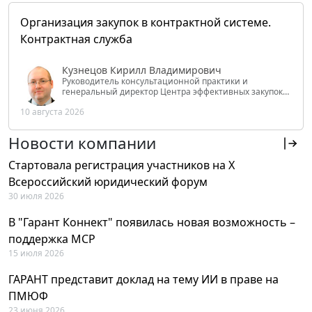
Организация закупок в контрактной системе.
Контрактная служба
Кузнецов Кирилл Владимирович
Руководитель консультационной практики и
генеральный директор Центра эффективных закупок
Tendery.ru, ведущий эксперт РАНХиГС при Президенте
10 августа 2026
РФ
Новости компании
Стартовала регистрация участников на X
Всероссийский юридический форум
30 июля 2026
В "Гарант Коннект" появилась новая возможность –
поддержка MCP
15 июля 2026
ГАРАНТ представит доклад на тему ИИ в праве на
ПМЮФ
23 июня 2026