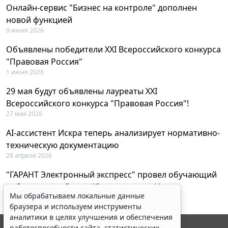
Онлайн-сервис "Бизнес на контроле" дополнен
новой функцией
9 июня 2026
Объявлены победители XXI Всероссийского конкурса
"Правовая Россия"
1 июня 2026
29 мая будут объявлены лауреаты XXI
Всероссийского конкурса "Правовая Россия"!
27 мая 2026
AI-ассистент Искра теперь анализирует нормативно-
техническую документацию
28 апреля 2026
"ГАРАНТ Электронный экспресс" провел обучающий
вебинар по работе с AI-ассистентом Искра
Мы обрабатываем локальные данные
23 апреля 2026
браузера и используем инструменты
аналитики в целях улучшения и обеспечения
работоспособности сайта, статистических