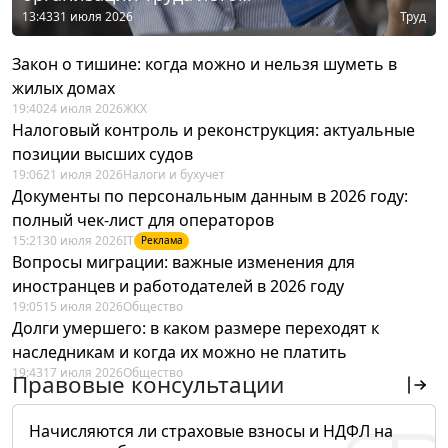
13:43
31 июля 2026
Труд
Закон о тишине: когда можно и нельзя шуметь в
жилых домах
19:40
24 июля 2026
ЖКХ
Налоговый контроль и реконструкция: актуальные
позиции высших судов
19:06
21 июля 2026
Налоги и бухучет
Документы по персональным данным в 2026 году:
полный чек-лист для операторов
15:21
30 июля 2026
IT
Реклама
Вопросы миграции: важные изменения для
иностранцев и работодателей в 2026 году
19:05
15 июля 2026
Общество
Долги умершего: в каком размере переходят к
наследникам и когда их можно не платить
19:43
17 июля 2026
Общество
Правовые консультации
Начисляются ли страховые взносы и НДФЛ на