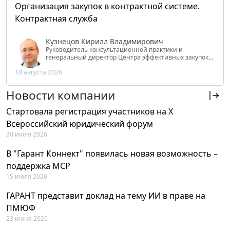
Организация закупок в контрактной системе.
Контрактная служба
Кузнецов Кирилл Владимирович
Руководитель консультационной практики и
генеральный директор Центра эффективных закупок
Tendery.ru, ведущий эксперт РАНХиГС при Президенте
10 августа 2026
РФ
Новости компании
Стартовала регистрация участников на X
Всероссийский юридический форум
30 июля 2026
В "Гарант Коннект" появилась новая возможность –
поддержка MCP
15 июля 2026
ГАРАНТ представит доклад на тему ИИ в праве на
ПМЮФ
23 июня 2026