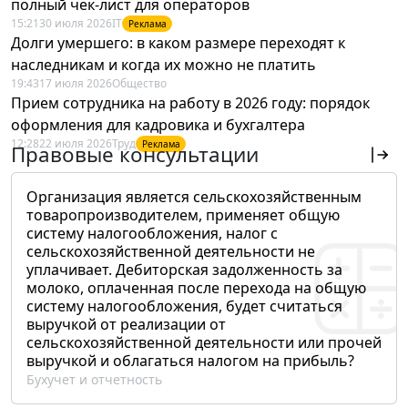
полный чек-лист для операторов
15:21
30 июля 2026
IT
Реклама
Долги умершего: в каком размере переходят к
наследникам и когда их можно не платить
19:43
17 июля 2026
Общество
Прием сотрудника на работу в 2026 году: порядок
оформления для кадровика и бухгалтера
12:28
22 июля 2026
Труд
Реклама
Правовые консультации
Организация является сельскохозяйственным
товаропроизводителем, применяет общую
систему налогообложения, налог с
сельскохозяйственной деятельности не
уплачивает. Дебиторская задолженность за
молоко, оплаченная после перехода на общую
систему налогообложения, будет считаться
выручкой от реализации от
сельскохозяйственной деятельности или прочей
выручкой и облагаться налогом на прибыль?
Бухучет и отчетность