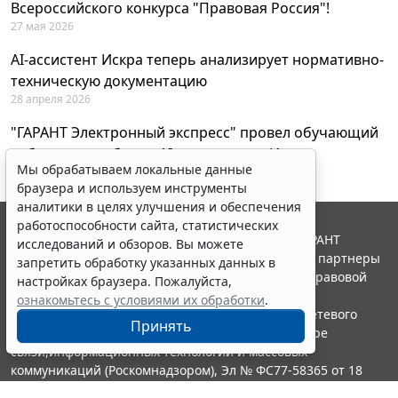
Всероссийского конкурса "Правовая Россия"!
27 мая 2026
AI-ассистент Искра теперь анализирует нормативно-
техническую документацию
28 апреля 2026
"ГАРАНТ Электронный экспресс" провел обучающий
вебинар по работе с AI-ассистентом Искра
Мы обрабатываем локальные данные
23 апреля 2026
браузера и используем инструменты
аналитики в целях улучшения и обеспечения
работоспособности сайта, статистических
© ООО "НПП "ГАРАНТ-СЕРВИС", 2026. Система ГАРАНТ
исследований и обзоров. Вы можете
выпускается с 1990 года. Компания "Гарант" и ее партнеры
запретить обработку указанных данных в
являются участниками Российской ассоциации правовой
настройках браузера. Пожалуйста,
информации ГАРАНТ.
ознакомьтесь с условиями их обработки
.
Портал ГАРАНТ.РУ зарегистрирован в качестве сетевого
Принять
издания Федеральной службой по надзору в сфере
связи,информационных технологий и массовых
коммуникаций (Роскомнадзором), Эл № ФС77-58365 от 18
июня 2014 года.