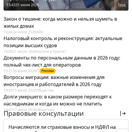
13:43
31 июля 2026
Труд
Закон о тишине: когда можно и нельзя шуметь в
жилых домах
19:40
24 июля 2026
ЖКХ
Налоговый контроль и реконструкция: актуальные
позиции высших судов
19:06
21 июля 2026
Налоги и бухучет
Документы по персональным данным в 2026 году:
полный чек-лист для операторов
15:21
30 июля 2026
IT
Реклама
Вопросы миграции: важные изменения для
иностранцев и работодателей в 2026 году
19:05
15 июля 2026
Общество
Долги умершего: в каком размере переходят к
наследникам и когда их можно не платить
19:43
17 июля 2026
Общество
Правовые консультации
Начисляются ли страховые взносы и НДФЛ на