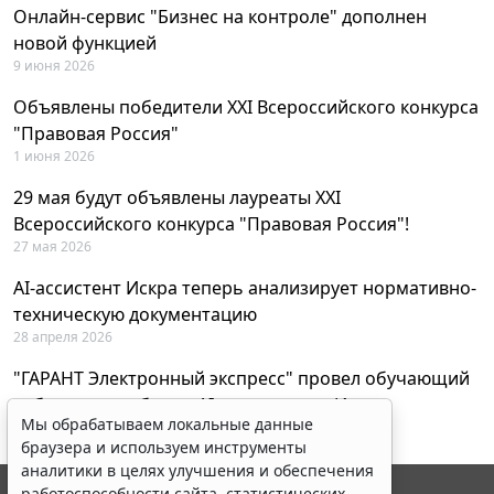
Онлайн-сервис "Бизнес на контроле" дополнен
новой функцией
9 июня 2026
Объявлены победители XXI Всероссийского конкурса
"Правовая Россия"
1 июня 2026
29 мая будут объявлены лауреаты XXI
Всероссийского конкурса "Правовая Россия"!
27 мая 2026
AI-ассистент Искра теперь анализирует нормативно-
техническую документацию
28 апреля 2026
"ГАРАНТ Электронный экспресс" провел обучающий
вебинар по работе с AI-ассистентом Искра
Мы обрабатываем локальные данные
23 апреля 2026
браузера и используем инструменты
аналитики в целях улучшения и обеспечения
работоспособности сайта, статистических