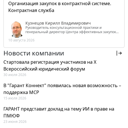
Организация закупок в контрактной системе.
Контрактная служба
Кузнецов Кирилл Владимирович
Руководитель консультационной практики и
генеральный директор Центра эффективных закупок
Tendery.ru, ведущий эксперт РАНХиГС при Президенте
10 августа 2026
РФ
Новости компании
Стартовала регистрация участников на X
Всероссийский юридический форум
30 июля 2026
В "Гарант Коннект" появилась новая возможность –
поддержка MCP
15 июля 2026
ГАРАНТ представит доклад на тему ИИ в праве на
ПМЮФ
23 июня 2026