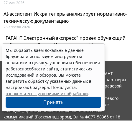
27 мая 2026
AI-ассистент Искра теперь анализирует нормативно-
техническую документацию
28 апреля 2026
"ГАРАНТ Электронный экспресс" провел обучающий
вебинар по работе с AI-ассистентом Искра
Мы обрабатываем локальные данные
23 апреля 2026
браузера и используем инструменты
аналитики в целях улучшения и обеспечения
работоспособности сайта, статистических
© ООО "НПП "ГАРАНТ-СЕРВИС", 2026. Система ГАРАНТ
исследований и обзоров. Вы можете
выпускается с 1990 года. Компания "Гарант" и ее партнеры
запретить обработку указанных данных в
являются участниками Российской ассоциации правовой
настройках браузера. Пожалуйста,
информации ГАРАНТ.
ознакомьтесь с условиями их обработки
.
Портал ГАРАНТ.РУ зарегистрирован в качестве сетевого
Принять
издания Федеральной службой по надзору в сфере
связи,информационных технологий и массовых
коммуникаций (Роскомнадзором), Эл № ФС77-58365 от 18
июня 2014 года.