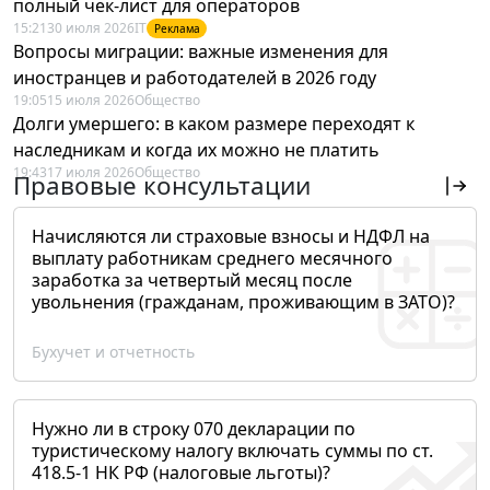
полный чек-лист для операторов
15:21
30 июля 2026
IT
Реклама
Вопросы миграции: важные изменения для
иностранцев и работодателей в 2026 году
19:05
15 июля 2026
Общество
Долги умершего: в каком размере переходят к
наследникам и когда их можно не платить
19:43
17 июля 2026
Общество
Правовые консультации
Начисляются ли страховые взносы и НДФЛ на
выплату работникам среднего месячного
заработка за четвертый месяц после
увольнения (гражданам, проживающим в ЗАТО)?
Бухучет и отчетность
Нужно ли в строку 070 декларации по
туристическому налогу включать суммы по ст.
418.5-1 НК РФ (налоговые льготы)?