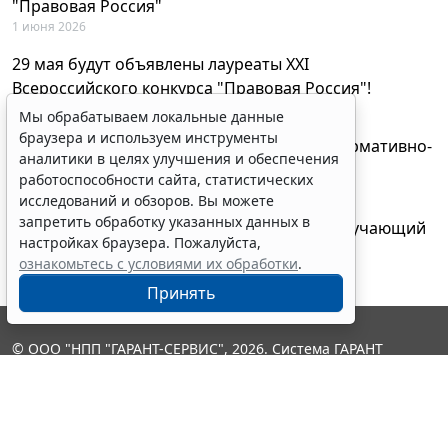
"Правовая Россия"
1 июня 2026
29 мая будут объявлены лауреаты XXI
Всероссийского конкурса "Правовая Россия"!
27 мая 2026
Мы обрабатываем локальные данные
браузера и используем инструменты
AI-ассистент Искра теперь анализирует нормативно-
аналитики в целях улучшения и обеспечения
техническую документацию
работоспособности сайта, статистических
28 апреля 2026
исследований и обзоров. Вы можете
запретить обработку указанных данных в
"ГАРАНТ Электронный экспресс" провел обучающий
настройках браузера. Пожалуйста,
вебинар по работе с AI-ассистентом Искра
ознакомьтесь с условиями их обработки
.
23 апреля 2026
Принять
© ООО "НПП "ГАРАНТ-СЕРВИС", 2026. Система ГАРАНТ
выпускается с 1990 года. Компания "Гарант" и ее партнеры
являются участниками Российской ассоциации правовой
информации ГАРАНТ.
Контакты
8-800-200-88-88