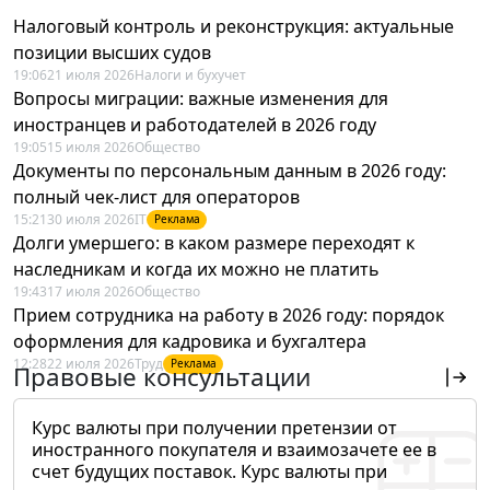
Налоговый контроль и реконструкция: актуальные
позиции высших судов
19:06
21 июля 2026
Налоги и бухучет
Вопросы миграции: важные изменения для
иностранцев и работодателей в 2026 году
19:05
15 июля 2026
Общество
Документы по персональным данным в 2026 году:
полный чек-лист для операторов
15:21
30 июля 2026
IT
Реклама
Долги умершего: в каком размере переходят к
наследникам и когда их можно не платить
19:43
17 июля 2026
Общество
Прием сотрудника на работу в 2026 году: порядок
оформления для кадровика и бухгалтера
12:28
22 июля 2026
Труд
Реклама
Правовые консультации
Курс валюты при получении претензии от
иностранного покупателя и взаимозачете ее в
счет будущих поставок. Курс валюты при