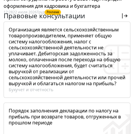
оформления для кадровика и бухгалтера
12:28
22 июля 2026
Труд
Реклама
Правовые консультации
Организация является сельскохозяйственным
товаропроизводителем, применяет общую
систему налогообложения, налог с
сельскохозяйственной деятельности не
уплачивает. Дебиторская задолженность за
молоко, оплаченная после перехода на общую
систему налогообложения, будет считаться
выручкой от реализации от
сельскохозяйственной деятельности или прочей
выручкой и облагаться налогом на прибыль?
Бухучет и отчетность
Порядок заполнения декларации по налогу на
прибыль при возврате товаров, отгруженных в
прошлом периоде