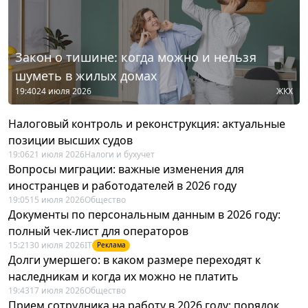
Закон о тишине: когда можно и нельзя
шуметь в жилых домах
19:40
24 июля 2026
ЖКХ
Налоговый контроль и реконструкция: актуальные
позиции высших судов
19:06
21 июля 2026
Налоги и бухучет
Вопросы миграции: важные изменения для
иностранцев и работодателей в 2026 году
19:05
15 июля 2026
Общество
Документы по персональным данным в 2026 году:
полный чек-лист для операторов
15:21
30 июля 2026
IT
Реклама
Долги умершего: в каком размере переходят к
наследникам и когда их можно не платить
19:43
17 июля 2026
Общество
Прием сотрудника на работу в 2026 году: порядок