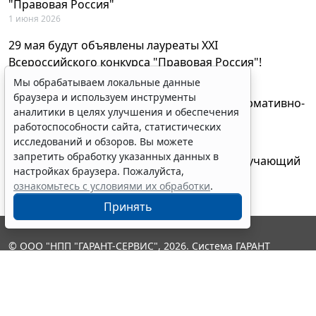
"Правовая Россия"
1 июня 2026
29 мая будут объявлены лауреаты XXI
Всероссийского конкурса "Правовая Россия"!
27 мая 2026
Мы обрабатываем локальные данные
браузера и используем инструменты
AI-ассистент Искра теперь анализирует нормативно-
аналитики в целях улучшения и обеспечения
техническую документацию
работоспособности сайта, статистических
28 апреля 2026
исследований и обзоров. Вы можете
запретить обработку указанных данных в
"ГАРАНТ Электронный экспресс" провел обучающий
настройках браузера. Пожалуйста,
вебинар по работе с AI-ассистентом Искра
ознакомьтесь с условиями их обработки
.
23 апреля 2026
Принять
© ООО "НПП "ГАРАНТ-СЕРВИС", 2026. Система ГАРАНТ
выпускается с 1990 года. Компания "Гарант" и ее партнеры
являются участниками Российской ассоциации правовой
информации ГАРАНТ.
Контакты
8-800-200-88-88