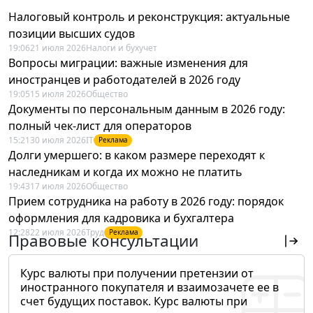
Налоговый контроль и реконструкция: актуальные
позиции высших судов
19:06
21 июля 2026
Налоги и бухучет
Вопросы миграции: важные изменения для
иностранцев и работодателей в 2026 году
19:05
15 июля 2026
Общество
Документы по персональным данным в 2026 году:
полный чек-лист для операторов
15:21
30 июля 2026
IT
Реклама
Долги умершего: в каком размере переходят к
наследникам и когда их можно не платить
19:43
17 июля 2026
Общество
Прием сотрудника на работу в 2026 году: порядок
оформления для кадровика и бухгалтера
12:28
22 июля 2026
Труд
Реклама
Правовые консультации
Курс валюты при получении претензии от
иностранного покупателя и взаимозачете ее в
счет будущих поставок. Курс валюты при