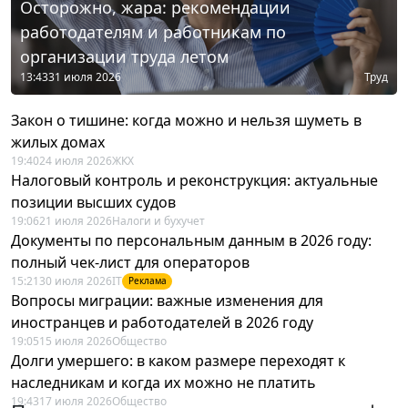
Осторожно, жара: рекомендации
работодателям и работникам по
организации труда летом
13:43
31 июля 2026
Труд
Закон о тишине: когда можно и нельзя шуметь в
жилых домах
19:40
24 июля 2026
ЖКХ
Налоговый контроль и реконструкция: актуальные
позиции высших судов
19:06
21 июля 2026
Налоги и бухучет
Документы по персональным данным в 2026 году:
полный чек-лист для операторов
15:21
30 июля 2026
IT
Реклама
Вопросы миграции: важные изменения для
иностранцев и работодателей в 2026 году
19:05
15 июля 2026
Общество
Долги умершего: в каком размере переходят к
наследникам и когда их можно не платить
19:43
17 июля 2026
Общество