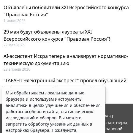
Объявлены победители XXI Всероссийского конкурса
"Правовая Россия"
1 июня 2026
29 мая будут объявлены лауреаты XXI
Всероссийского конкурса "Правовая Россия"!
27 мая 2026
AI-ассистент Искра теперь анализирует нормативно-
техническую документацию
28 апреля 2026
"ГАРАНТ Электронный экспресс" провел обучающий
вебинар по работе с AI-ассистентом Искра
Мы обрабатываем локальные данные
23 апреля 2026
браузера и используем инструменты
аналитики в целях улучшения и обеспечения
работоспособности сайта, статистических
© ООО "НПП "ГАРАНТ-СЕРВИС", 2026. Система ГАРАНТ
исследований и обзоров. Вы можете
выпускается с 1990 года. Компания "Гарант" и ее партнеры
запретить обработку указанных данных в
являются участниками Российской ассоциации правовой
настройках браузера. Пожалуйста,