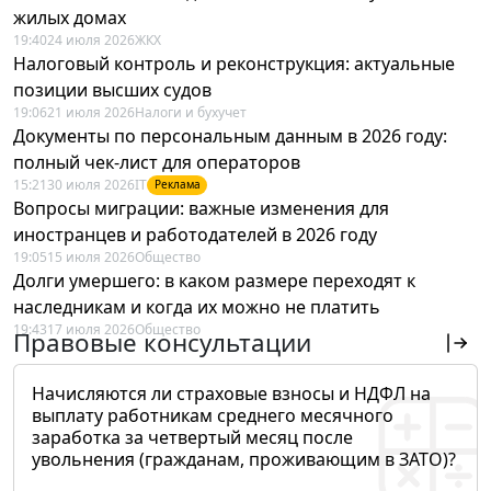
жилых домах
19:40
24 июля 2026
ЖКХ
Налоговый контроль и реконструкция: актуальные
позиции высших судов
19:06
21 июля 2026
Налоги и бухучет
Документы по персональным данным в 2026 году:
полный чек-лист для операторов
15:21
30 июля 2026
IT
Реклама
Вопросы миграции: важные изменения для
иностранцев и работодателей в 2026 году
19:05
15 июля 2026
Общество
Долги умершего: в каком размере переходят к
наследникам и когда их можно не платить
19:43
17 июля 2026
Общество
Правовые консультации
Начисляются ли страховые взносы и НДФЛ на
выплату работникам среднего месячного
заработка за четвертый месяц после
увольнения (гражданам, проживающим в ЗАТО)?