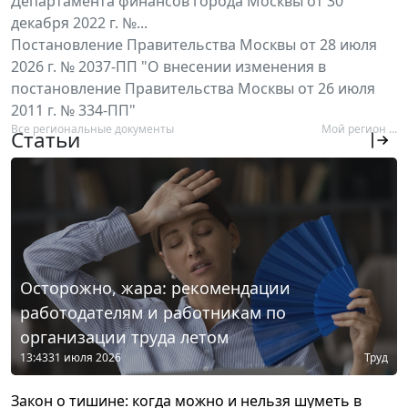
Департамента финансов города Москвы от 30
декабря 2022 г. №...
Постановление Правительства Москвы от 28 июля
2026 г. № 2037-ПП "О внесении изменения в
постановление Правительства Москвы от 26 июля
2011 г. № 334-ПП"
Все региональные документы
Мой регион ...
Статьи
Осторожно, жара: рекомендации
работодателям и работникам по
организации труда летом
13:43
31 июля 2026
Труд
Закон о тишине: когда можно и нельзя шуметь в