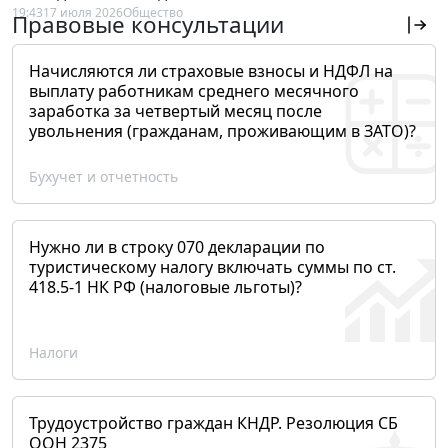
19:43
17 июля 2026
Общество
Правовые консультации
Начисляются ли страховые взносы и НДФЛ на
выплату работникам среднего месячного
заработка за четвертый месяц после
увольнения (гражданам, проживающим в ЗАТО)?
Бухучет и отчетность
Нужно ли в строку 070 декларации по
туристическому налогу включать суммы по ст.
418.5-1 НК РФ (налоговые льготы)?
Налоги
Трудоустройство граждан КНДР. Резолюция СБ
ООН 2375