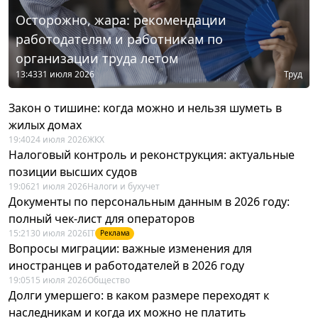
Осторожно, жара: рекомендации
работодателям и работникам по
организации труда летом
13:43
31 июля 2026
Труд
Закон о тишине: когда можно и нельзя шуметь в
жилых домах
19:40
24 июля 2026
ЖКХ
Налоговый контроль и реконструкция: актуальные
позиции высших судов
19:06
21 июля 2026
Налоги и бухучет
Документы по персональным данным в 2026 году:
полный чек-лист для операторов
15:21
30 июля 2026
IT
Реклама
Вопросы миграции: важные изменения для
иностранцев и работодателей в 2026 году
19:05
15 июля 2026
Общество
Долги умершего: в каком размере переходят к
наследникам и когда их можно не платить