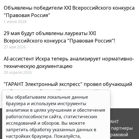
Объявлены победители XXI Всероссийского конкурса
"Правовая Россия"
1 июня 2026
29 мая будут объявлены лауреаты XXI
Всероссийского конкурса "Правовая Россия"!
27 мая 2026
AI-ассистент Искра теперь анализирует нормативно-
техническую документацию
28 апреля 2026
"ГАРАНТ Электронный экспресс" провел обучающий
вебинар по работе с AI-ассистентом Искра
Мы обрабатываем локальные данные
23 апреля 2026
браузера и используем инструменты
аналитики в целях улучшения и обеспечения
работоспособности сайта, статистических
© ООО "НПП "ГАРАНТ-СЕРВИС", 2026. Система ГАРАНТ
исследований и обзоров. Вы можете
выпускается с 1990 года. Компания "Гарант" и ее партнеры
запретить обработку указанных данных в
являются участниками Российской ассоциации правовой
настройках браузера. Пожалуйста,