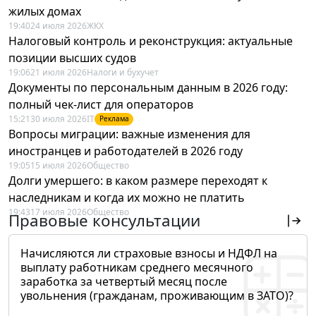
жилых домах
19:40
24 июля 2026
ЖКХ
Налоговый контроль и реконструкция: актуальные
позиции высших судов
19:06
21 июля 2026
Налоги и бухучет
Документы по персональным данным в 2026 году:
полный чек-лист для операторов
15:21
30 июля 2026
IT
Реклама
Вопросы миграции: важные изменения для
иностранцев и работодателей в 2026 году
19:05
15 июля 2026
Общество
Долги умершего: в каком размере переходят к
наследникам и когда их можно не платить
19:43
17 июля 2026
Общество
Правовые консультации
Начисляются ли страховые взносы и НДФЛ на
выплату работникам среднего месячного
заработка за четвертый месяц после
увольнения (гражданам, проживающим в ЗАТО)?