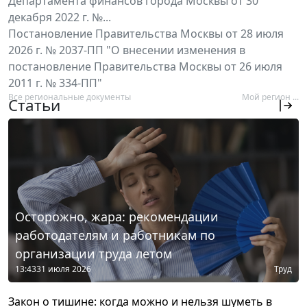
Департамента финансов города Москвы от 30
декабря 2022 г. №...
Постановление Правительства Москвы от 28 июля
2026 г. № 2037-ПП "О внесении изменения в
постановление Правительства Москвы от 26 июля
2011 г. № 334-ПП"
Все региональные документы
Мой регион ...
Статьи
Осторожно, жара: рекомендации
работодателям и работникам по
организации труда летом
13:43
31 июля 2026
Труд
Закон о тишине: когда можно и нельзя шуметь в