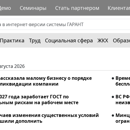
Демо
Семинары
Стать партнером
Клиента
Практика
Труд
Социальная сфера
ЖКХ
Образ
вгуста 2026
ассказала малому бизнесу о порядке
Време
 ликвидации компании
беспл
2027 года заработает ГОСТ по
ВС РФ
ьным рискам на рабочем месте
неизв
учаев изменения существенных условий
Минци
ешили дополнить
огран