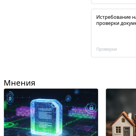
Истребование н
проверки докум
Проверки
Мнения