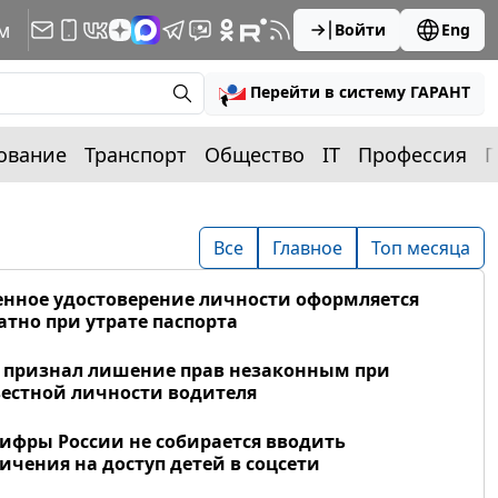
м
Войти
Eng
Перейти в систему ГАРАНТ
ование
Транспорт
Общество
IT
Профессия
П
Все
Главное
Топ месяца
нное удостоверение личности оформляется
атно при утрате паспорта
 признал лишение прав незаконным при
естной личности водителя
фры России не собирается вводить
ичения на доступ детей в соцсети