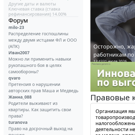
Другие даты и валюты
Ключевая ставка (ставка
рефинансирования) 14.00%
Форум
milo-23
Распределение госпошлины
между двумя истцами ФЛ и ООО
Осторожно, жа
(АПК)
Иван2007
работникам по
Можно ли применить навыки
13:43
31 июля 2026
рукопашного боя в целях
самообороны?
qvaro
Претензия о нарушении
авторских прав Маша и Медведь
Правовые 
Жанна_088
Родители выживают из
квартиры. Как защитить свои
Организация яв
права?
товаропроизвод
turanova
налогообложени
Право на досрочный выход на
деятельности не
пенсию