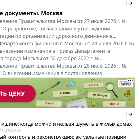
е документы. Москва
вление Правительства Москвы от 27 июля 2026 г. №
 "О разработке, согласовании и утверждении
тации по организации дорожного движения в...
епартамента финансов г. Москвы от 24 июля 2026 г. №
 внесении изменения в приказ Департамента
 города Москвы от 30 декабря 2022 г. №...
вление Правительства Москвы от 28 июля 2026 г. №
 "О внесении изменения в постановление
ьства Москвы от 26 июля 2011 г. № 334-ПП"
нальные документы
Мой регион ...
 тишине: когда можно и нельзя шуметь в жилых домах
ля 2026
ЖКХ
ый контроль и реконструкция: актуальные позиции