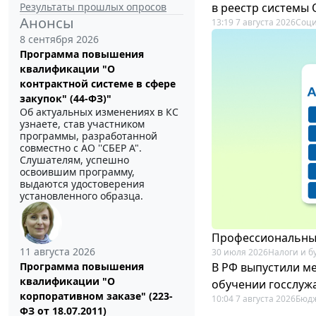
Результаты прошлых опросов
в реестр системы
Анонсы
13:19 7 августа 2026
Соци
8 сентября 2026
Программа повышения
квалификации "О
контрактной системе в сфере
закупок" (44-ФЗ)"
Об актуальных изменениях в КС
узнаете, став участником
программы, разработанной
совместно с АО ''СБЕР А".
Слушателям, успешно
освоившим программу,
выдаются удостоверения
установленного образца.
Профессиональный
11 августа 2026
30 июля 2026
Налоги и б
В РФ выпустили ме
Программа повышения
квалификации "О
обучении госслуж
корпоративном заказе" (223-
10:04 7 августа 2026
Бюдж
ФЗ от 18.07.2011)