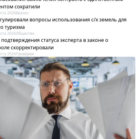
ентом сократили
уста 2026
Бизнес
егулировали вопросы использования с/х земель для
го туризма
уста 2026
Общество
 подтверждения статуса эксперта в законе о
роле скорректировали
уста 2026
Проверки