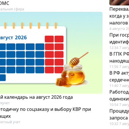
 ОМС
Переква
альная сфера
когда у
налогов
4 августа 2
При гос
иденти
12:34 7 авг
В ГПК Р
находящ
11:56 7 авг
В РФ ак
сердечн
11:40 7 авг
Работод
 календарь на август 2026 года
одиноки
ухучет
10:54 7 авг
тодичку по соцзаказу и выбору КВР при
Процеду
ащих
запроса
етный учет
10:32 7 авг