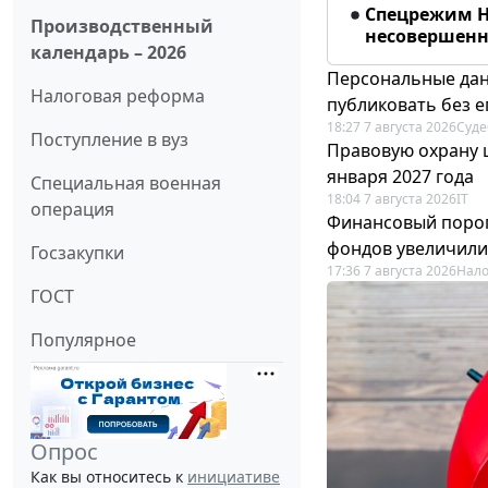
Спецрежим Н
Производственный
несовершенно
календарь – 2026
Персональные дан
Налоговая реформа
публиковать без е
18:27 7 августа 2026
Суде
Поступление в вуз
Правовую охрану 
января 2027 года
Специальная военная
18:04 7 августа 2026
IT
операция
Финансовый порог
фондов увеличили
Госзакупки
17:36 7 августа 2026
Нало
ГОСТ
Популярное
Опрос
Как вы относитесь к
инициативе