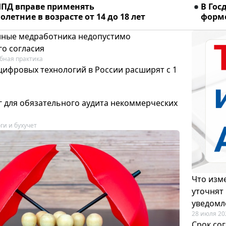
ПД вправе применять
В Гос
летние в возрасте от 14 до 18 лет
форме
ные медработника недопустимо
го согласия
бная практика
цифровых технологий в России расширят с 1
 для обязательного аудита некоммерческих
ги и бухучет
Что изме
уточнят
уведомл
28 июля 20
Срок со