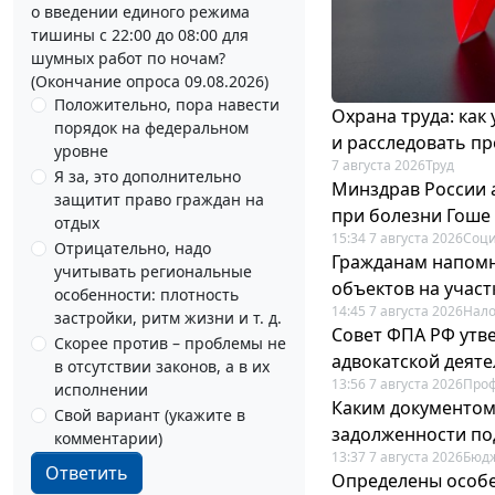
о введении единого режима
тишины с 22:00 до 08:00 для
шумных работ по ночам?
(Окончание опроса 09.08.2026)
Положительно, пора навести
Охрана труда: как
порядок на федеральном
и расследовать п
уровне
7 августа 2026
Труд
Я за, это дополнительно
Минздрав России 
защитит право граждан на
при болезни Гоше
отдых
15:34 7 августа 2026
Соци
Отрицательно, надо
Гражданам напомн
учитывать региональные
объектов на учас
особенности: плотность
14:45 7 августа 2026
Нало
застройки, ритм жизни и т. д.
Совет ФПА РФ утв
Скорее против – проблемы не
адвокатской деят
в отсутствии законов, а в их
13:56 7 августа 2026
Про
исполнении
Каким документо
Свой вариант (укажите в
задолженности по
комментарии)
13:37 7 августа 2026
Бюдж
Ответить
Определены особе