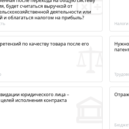
ченная после перехода на общую систему
, будет считаться выручкой от
сельскохозяйственной деятельности или
й и облагаться налогом на прибыль?
сть
Налоги
етензий по качеству товара после его
Нужно
патен
о
Трудов
квидации юридического лица –
Отраж
 целей исполнения контракта
Бюджет