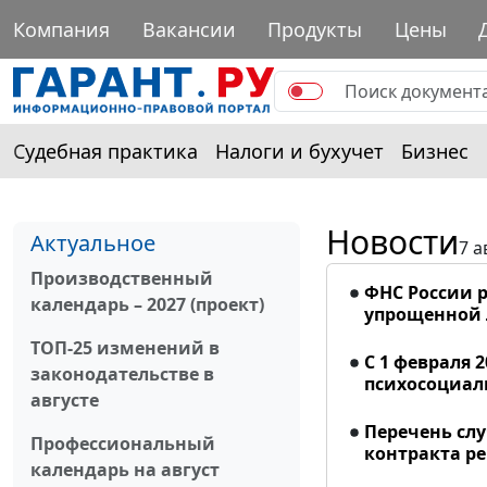
Компания
Вакансии
Продукты
Цены
Судебная практика
Налоги и бухучет
Бизнес
Новости
Актуальное
7 а
Производственный
ФНС России р
календарь – 2027 (проект)
упрощенной
ТОП-25 изменений в
С 1 февраля 
законодательстве в
психосоциал
августе
Перечень сл
Профессиональный
контракта р
календарь на август