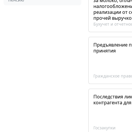
за молоко, опла
налогообложения
реализации от 
прочей выручко
Бухучет и отчетно
Предъявление пр
принятия
Гражданское прав
Последствия ли
контрагента для
Госзакупки