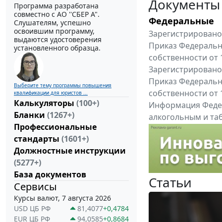
Документы
Программа разработана
совместно с АО ''СБЕР А".
Федеральные
Слушателям, успешно
освоившим программу,
Зарегистрировано 
выдаются удостоверения
Приказ Федеральн
установленного образца.
собственности от 
Зарегистрировано 
Приказ Федеральн
Выберите тему программы повышения
собственности от 
квалификации для юристов ...
Калькуляторы
(100+)
Информация Федер
Бланки
(1267+)
алкогольным и таб
Профессиональные
"Вниманию произв
стандарты
(1601+)
Все федеральные докум
Должностные инструкции
(5277+)
База документов
Статьи
Сервисы
Курсы валют, 7 августа 2026
USD ЦБ РФ
81,4077
+0,4784
EUR ЦБ РФ
94,0585
+0,8684