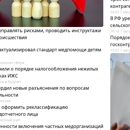
контраг
16:55 7 авг
В РФ ур
сельско
 управлять рисками, проводить инструктажи
16:18 7 авг
роисшествия
Порядок
госконт
актуализировал стандарт медпомощи детям
15:57 7 авг
альная сфера
или о порядке налогообложения нежилых
тках ИЖС
ги и бухучет
ердил новые разъяснения по вопросам
ельности
фессия
м оформить реклассификацию
дотчетного лица
етный учет
нности включения частных медорганизаций