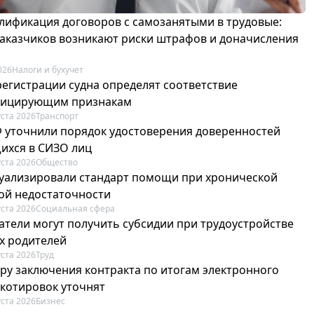
лификация договоров с самозанятыми в трудовые:
 заказчиков возникают риски штрафов и доначисления
026
Налоги и бухучет
регистрации судна определят соответствие
фицирующим признакам
уста 2026
Транспорт
Ф уточнили порядок удостоверения доверенностей
ихся в СИЗО лиц
уста 2026
Общество
туализировали стандарт помощи при хронической
ой недостаточности
уста 2026
Социальная сфера
атели могут получить субсидии при трудоустройстве
х родителей
уста 2026
Труд
ру заключения контракта по итогам электронного
 котировок уточнят
уста 2026
Бизнес