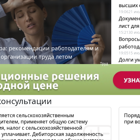
высших 
19:06
21 ию
Докумен
лист дл
15:21
30 ию
Вопросы
работода
ра: рекомендации работодателям и
19:05
15 ию
 организации труда летом
Долги у
Труд
когда и
19:43
17 ию
консультации
ляется сельскохозяйственным
Поряд
ителем, применяет общую систему
при в
я, налог с сельскохозяйственной
 уплачивает. Дебиторская задолженность