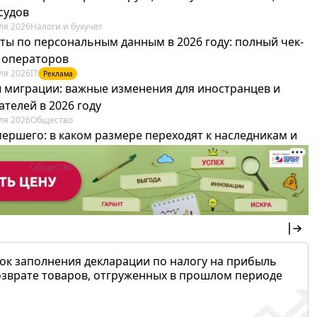
судов
ля 2026
Налоги и бухучет
ты по персональным данным в 2026 году: полный чек-
я операторов
ля 2026
IT
Реклама
 миграции: важные изменения для иностранцев и
телей в 2026 году
ля 2026
Общество
мершего: в каком размере переходят к наследникам и
х можно не платить
ля 2026
Общество
ок заполнения декларации по налогу на прибыль
озврате товаров, отгруженных в прошлом периоде