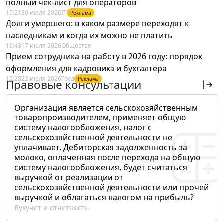
полный чек-лист для операторов
15:21
30 июля 2026
IT
Реклама
Долги умершего: в каком размере переходят к
наследникам и когда их можно не платить
19:43
17 июля 2026
Общество
Прием сотрудника на работу в 2026 году: порядок
оформления для кадровика и бухгалтера
12:28
22 июля 2026
Труд
Реклама
Правовые консультации
Организация является сельскохозяйственным
товаропроизводителем, применяет общую
систему налогообложения, налог с
сельскохозяйственной деятельности не
уплачивает. Дебиторская задолженность за
молоко, оплаченная после перехода на общую
систему налогообложения, будет считаться
выручкой от реализации от
сельскохозяйственной деятельности или прочей
выручкой и облагаться налогом на прибыль?
Бухучет и отчетность