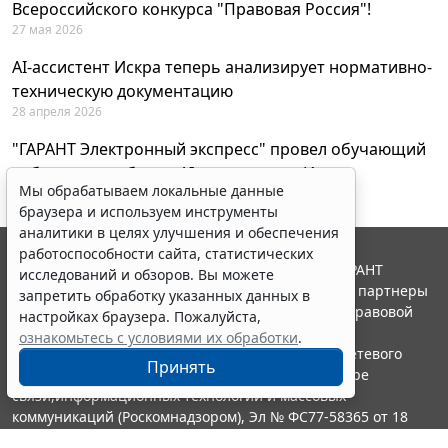
Всероссийского конкурса "Правовая Россия"!
27 мая 2026
AI-ассистент Искра теперь анализирует нормативно-
техническую документацию
28 апреля 2026
"ГАРАНТ Электронный экспресс" провел обучающий
вебинар по работе с AI-ассистентом Искра
Мы обрабатываем локальные данные
23 апреля 2026
браузера и используем инструменты
аналитики в целях улучшения и обеспечения
работоспособности сайта, статистических
© ООО "НПП "ГАРАНТ-СЕРВИС", 2026. Система ГАРАНТ
исследований и обзоров. Вы можете
выпускается с 1990 года. Компания "Гарант" и ее партнеры
запретить обработку указанных данных в
являются участниками Российской ассоциации правовой
настройках браузера. Пожалуйста,
информации ГАРАНТ.
ознакомьтесь с условиями их обработки
.
Портал ГАРАНТ.РУ зарегистрирован в качестве сетевого
Принять
издания Федеральной службой по надзору в сфере
связи,информационных технологий и массовых
коммуникаций (Роскомнадзором), Эл № ФС77-58365 от 18
июня 2014 года.