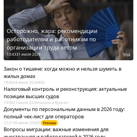
Осторожно, жара: рекомендации
работодателям и работникам по
организации труда летом
13:43
31 июля 2026
Труд
Закон о тишине: когда можно и нельзя шуметь в
жилых домах
19:40
24 июля 2026
ЖКХ
Налоговый контроль и реконструкция: актуальные
позиции высших судов
19:06
21 июля 2026
Налоги и бухучет
Документы по персональным данным в 2026 году:
полный чек-лист для операторов
15:21
30 июля 2026
IT
Реклама
Вопросы миграции: важные изменения для
иностранцев и работодателей в 2026 году