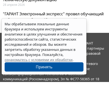
28 апреля 2026
"ГАРАНТ Электронный экспресс" провел обучающий
вебинар по работе с AI-ассистентом Искра
Мы обрабатываем локальные данные
23 апреля 2026
браузера и используем инструменты
аналитики в целях улучшения и обеспечения
работоспособности сайта, статистических
© ООО "НПП "ГАРАНТ-СЕРВИС", 2026. Система ГАРАНТ
исследований и обзоров. Вы можете
выпускается с 1990 года. Компания "Гарант" и ее партнеры
запретить обработку указанных данных в
являются участниками Российской ассоциации правовой
настройках браузера. Пожалуйста,
информации ГАРАНТ.
ознакомьтесь с условиями их обработки
.
Портал ГАРАНТ.РУ зарегистрирован в качестве сетевого
Принять
издания Федеральной службой по надзору в сфере
связи,информационных технологий и массовых
коммуникаций (Роскомнадзором), Эл № ФС77-58365 от 18
июня 2014 года.
16+
Контакты
8-800-200-88-88