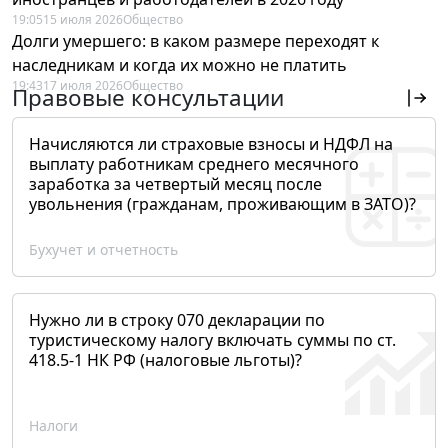
19:05
15 июля 2026
Общество
Долги умершего: в каком размере переходят к
наследникам и когда их можно не платить
19:43
17 июля 2026
Общество
Правовые консультации
Начисляются ли страховые взносы и НДФЛ на
выплату работникам среднего месячного
заработка за четвертый месяц после
увольнения (гражданам, проживающим в ЗАТО)?
Бухучет и отчетность
Нужно ли в строку 070 декларации по
туристическому налогу включать суммы по ст.
418.5-1 НК РФ (налоговые льготы)?
Налоги