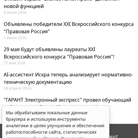
новой функцией
9 июня 2026
Объявлены победители XXI Всероссийского конкурса
"Правовая Россия"
1 июня 2026
29 мая будут объявлены лауреаты XXI
Всероссийского конкурса "Правовая Россия"!
27 мая 2026
AI-ассистент Искра теперь анализирует нормативно-
техническую документацию
28 апреля 2026
"ГАРАНТ Электронный экспресс" провел обучающий
вебинар по работе с AI-ассистентом Искра
Мы обрабатываем локальные данные
23 апреля 2026
браузера и используем инструменты
аналитики в целях улучшения и обеспечения
работоспособности сайта, статистических
© ООО "НПП "ГАРАНТ-СЕРВИС", 2026. Система ГАРАНТ