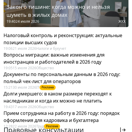
Закон о тишине: когда можно и нельзя
шуметь в жилых домах
19:40
24 июля 2026
ЖКХ
Налоговый контроль и реконструкция: актуальные
позиции высших судов
19:06
21 июля 2026
Налоги и бухучет
Вопросы миграции: важные изменения для
иностранцев и работодателей в 2026 году
19:05
15 июля 2026
Общество
Документы по персональным данным в 2026 году:
полный чек-лист для операторов
15:21
30 июля 2026
IT
Реклама
Долги умершего: в каком размере переходят к
наследникам и когда их можно не платить
19:43
17 июля 2026
Общество
Прием сотрудника на работу в 2026 году: порядок
оформления для кадровика и бухгалтера
12:28
22 июля 2026
Труд
Реклама
Правовые консультации