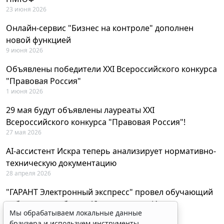
23 июня 2026
Онлайн-сервис "Бизнес на контроле" дополнен
новой функцией
9 июня 2026
Объявлены победители XXI Всероссийского конкурса
"Правовая Россия"
1 июня 2026
29 мая будут объявлены лауреаты XXI
Всероссийского конкурса "Правовая Россия"!
27 мая 2026
AI-ассистент Искра теперь анализирует нормативно-
техническую документацию
28 апреля 2026
"ГАРАНТ Электронный экспресс" провел обучающий
вебинар по работе с AI-ассистентом Искра
Мы обрабатываем локальные данные
23 апреля 2026
браузера и используем инструменты