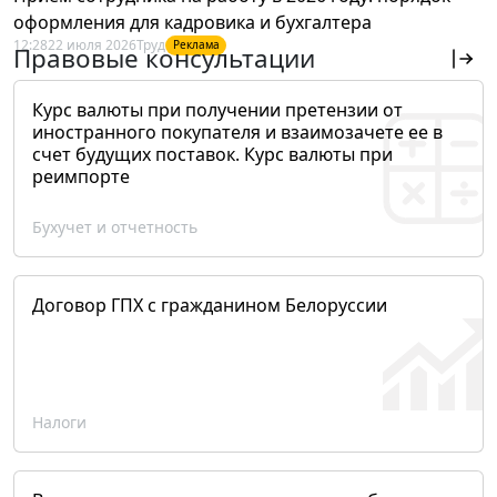
оформления для кадровика и бухгалтера
12:28
22 июля 2026
Труд
Реклама
Правовые консультации
Курс валюты при получении претензии от
иностранного покупателя и взаимозачете ее в
счет будущих поставок. Курс валюты при
реимпорте
Бухучет и отчетность
Договор ГПХ с гражданином Белоруссии
Налоги