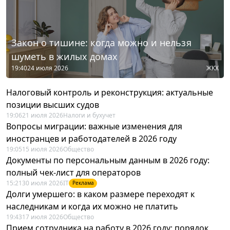
Закон о тишине: когда можно и нельзя
шуметь в жилых домах
19:40
24 июля 2026
ЖКХ
Налоговый контроль и реконструкция: актуальные
позиции высших судов
19:06
21 июля 2026
Налоги и бухучет
Вопросы миграции: важные изменения для
иностранцев и работодателей в 2026 году
19:05
15 июля 2026
Общество
Документы по персональным данным в 2026 году:
полный чек-лист для операторов
15:21
30 июля 2026
IT
Реклама
Долги умершего: в каком размере переходят к
наследникам и когда их можно не платить
19:43
17 июля 2026
Общество
Прием сотрудника на работу в 2026 году: порядок