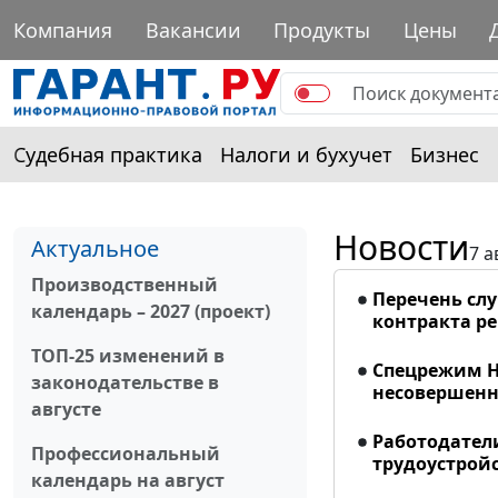
Компания
Вакансии
Продукты
Цены
Судебная практика
Налоги и бухучет
Бизнес
Новости
Актуальное
7 а
Производственный
Перечень сл
календарь – 2027 (проект)
контракта р
ТОП-25 изменений в
Спецрежим Н
законодательстве в
несовершенно
августе
Работодател
Профессиональный
трудоустрой
календарь на август