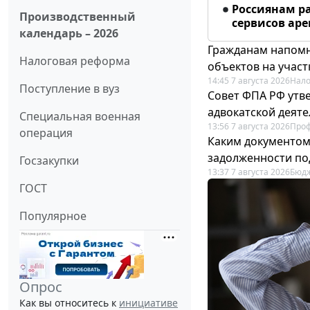
Россиянам р
Производственный
сервисов ар
календарь – 2026
Гражданам напомн
Налоговая реформа
объектов на учас
14:45 7 августа 2026
Нало
Поступление в вуз
Совет ФПА РФ утв
адвокатской деят
Специальная военная
13:56 7 августа 2026
Про
операция
Каким документо
задолженности по
Госзакупки
13:37 7 августа 2026
Бюдж
ГОСТ
Популярное
Опрос
Как вы относитесь к
инициативе