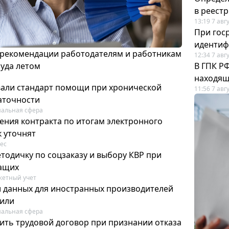
в реест
13:19 7 авг
При гос
иденти
 рекомендации работодателям и работникам
12:34 7 авг
руда летом
В ГПК Р
находящ
вали стандарт помощи при хронической
11:56 7 авг
аточности
альная сфера
ения контракта по итогам электронного
к уточнят
ес
тодичку по соцзаказу и выбору КВР при
ащих
етный учет
и данных для иностранных производителей
лили
альная сфера
ить трудовой договор при признании отказа