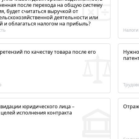
ченная после перехода на общую систему
, будет считаться выручкой от
сельскохозяйственной деятельности или
й и облагаться налогом на прибыль?
сть
Налоги
етензий по качеству товара после его
Нужно
патен
о
Трудов
квидации юридического лица –
Отраж
 целей исполнения контракта