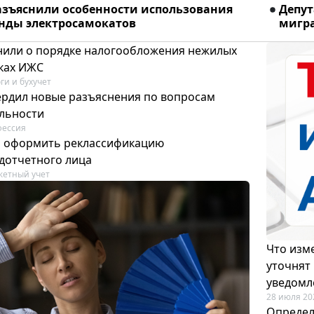
азъяснили особенности использования
Депу
енды электросамокатов
мигра
или о порядке налогообложения нежилых
тках ИЖС
ги и бухучет
ердил новые разъяснения по вопросам
ельности
фессия
м оформить реклассификацию
дотчетного лица
етный учет
Что изме
уточнят
уведомл
28 июля 20
Определ