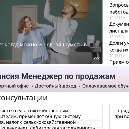
Вопросы
работода
19:05
15 ию
Докумен
лист дл
15:21
30 ию
Долги у
: когда можно и нельзя шуметь в
когда и
19:43
17 ию
ЖКХ
Прием с
для кадр
12:28
22 ию
консультации
ляется сельскохозяйственным
Поряд
ителем, применяет общую систему
при в
я, налог с сельскохозяйственной
 уплачивает. Дебиторская задолженность