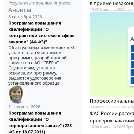
Результаты прошлых опросов
в приеме незакон
Анонсы
18:38 6 августа 2026
Суде
8 сентября 2026
Программа повышения
квалификации "О
контрактной системе в сфере
закупок" (44-ФЗ)"
Об актуальных изменениях в КС
узнаете, став участником
программы, разработанной
совместно с АО ''СБЕР А".
Слушателям, успешно
освоившим программу,
выдаются удостоверения
установленного образца.
Профессиональный
11 августа 2026
30 июля 2026
Налоги и б
ФАС России расск
Программа повышения
квалификации "О
проверок заказчик
корпоративном заказе" (223-
16:00 6 августа 2026
Пров
ФЗ от 18.07.2011)