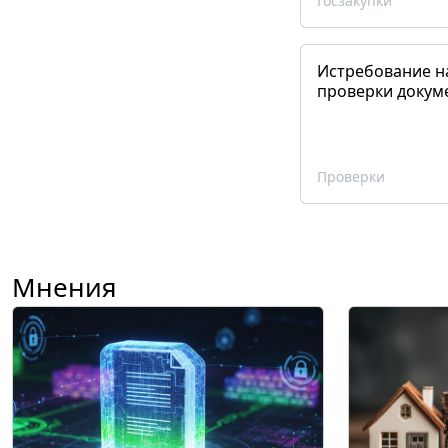
Госзакупки
Истребование н
проверки докум
Проверки
Мнения