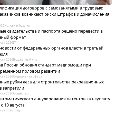
лификация договоров с самозанятыми в трудовые:
 заказчиков возникают риски штрафов и доначисления
026
Налоги и бухучет
ые свидетельства и паспорта решено перевести в
нный формат
уста 2026
IT
новости от федеральных органов власти в третьей
июля
уста 2026
Бюджетный учет
в России обновил стандарт медпомощи при
ременном половом развитии
уста 2026
Социальная сфера
ные рубки леса для строительства рекреационных
в запретили
уста 2026
Общество
автоматического аннулирования патентов за неуплату
 с 10 августа
уста 2026
Труд