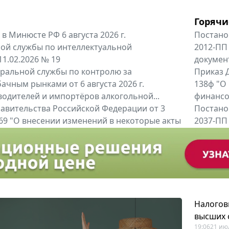
Горячи
в Минюсте РФ 6 августа 2026 г.
Постано
ой службы по интеллектуальной
2012-ПП
11.02.2026 № 19
докумен
альной службы по контролю за
Приказ Д
ачным рынками от 6 августа 2026 г.
138ф "О
одителей и импортёров алкогольной...
финансов
авительства Российской Федерации от 3
Постано
 969 "О внесении изменений в некоторые акты
2037-ПП
ссийской Федерации"
Правител
енты
Все регио
Налогов
высших 
19:06
21 ию