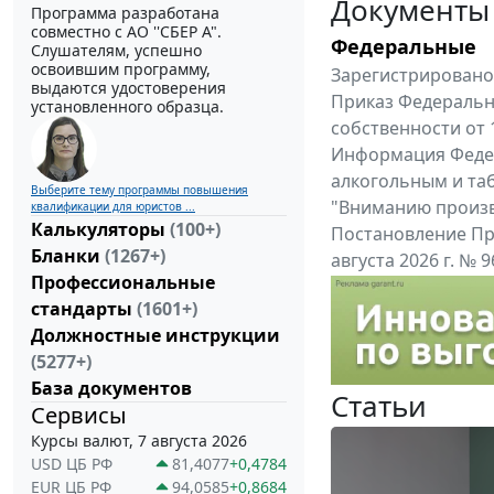
Документы
Программа разработана
совместно с АО ''СБЕР А".
Федеральные
Слушателям, успешно
освоившим программу,
Зарегистрировано 
выдаются удостоверения
Приказ Федеральн
установленного образца.
собственности от 
Информация Федер
алкогольным и таб
Выберите тему программы повышения
"Вниманию произв
квалификации для юристов ...
Калькуляторы
(100+)
Постановление Пр
Бланки
(1267+)
августа 2026 г. №
Профессиональные
Правительства Ро
стандарты
(1601+)
Все федеральные докум
Должностные инструкции
(5277+)
База документов
Статьи
Сервисы
Курсы валют, 7 августа 2026
USD ЦБ РФ
81,4077
+0,4784
EUR ЦБ РФ
94,0585
+0,8684