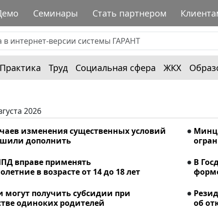
Демо
Семинары
Стать партнером
Клиента
Практика
Труд
Социальная сфера
ЖКХ
Образ
вгуста 2026
учаев изменения существенных условий
Минци
ешили дополнить
огран
ПД вправе применять
В Гос
летние в возрасте от 14 до 18 лет
форме
и могут получить субсидии при
Рези
стве одиноких родителей
об от