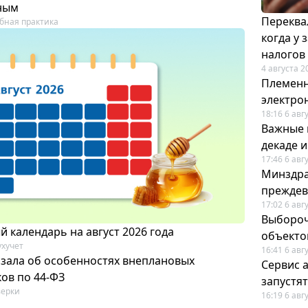
ным
Переква
бная практика
когда у
налогов
4 августа 2
Племенн
электро
18:16 6 авг
Важные 
декаде 
17:46 6 авг
Минздра
преждев
17:02 6 авг
Выбороч
 календарь на август 2026 года
объекто
ухучет
16:41 6 авг
азала об особенностях внеплановых
Сервис 
ов по 44-ФЗ
запустят
ерки
16:19 6 авг