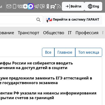
м
Войти
Eng
Перейти в систему ГАРАНТ
ование
Транспорт
Общество
IT
Профессия
П
Все
Главное
Топ месяца
фры России не собирается вводить
ичения на доступ детей в соцсети
думе предложили заменить ЕГЭ аттестацией в
 государственного экзамена
дентам РФ указали на нюансы информирования
крытии счетов за границей