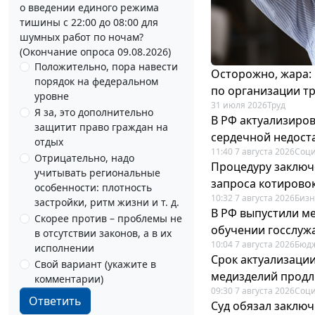
о введении единого режима
тишины с 22:00 до 08:00 для
шумных работ по ночам?
(Окончание опроса 09.08.2026)
Положительно, пора навести
Осторожно, жара:
порядок на федеральном
по организации т
уровне
31 июля 2026
Труд
Я за, это дополнительно
В РФ актуализиро
защитит право граждан на
сердечной недост
отдых
11:40 7 августа 2026
Соци
Отрицательно, надо
Процедуру заключ
учитывать региональные
запроса котирово
особенности: плотность
10:32 7 августа 2026
Бизн
застройки, ритм жизни и т. д.
В РФ выпустили ме
Скорее против – проблемы не
обучении госслуж
в отсутствии законов, а в их
10:04 7 августа 2026
Бюдж
исполнении
Срок актуализаци
Свой вариант (укажите в
медизделий прод
комментарии)
09:30 7 августа 2026
Соци
Ответить
Суд обязал заключ