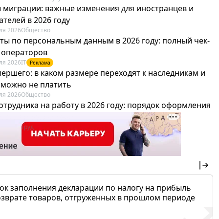
 миграции: важные изменения для иностранцев и
телей в 2026 году
ля 2026
Общество
ты по персональным данным в 2026 году: полный чек-
я операторов
ля 2026
IT
Реклама
мершего: в каком размере переходят к наследникам и
х можно не платить
ля 2026
Общество
отрудника на работу в 2026 году: порядок оформления
овика и бухгалтера
ля 2026
Труд
Реклама
ок заполнения декларации по налогу на прибыль
озврате товаров, отгруженных в прошлом периоде