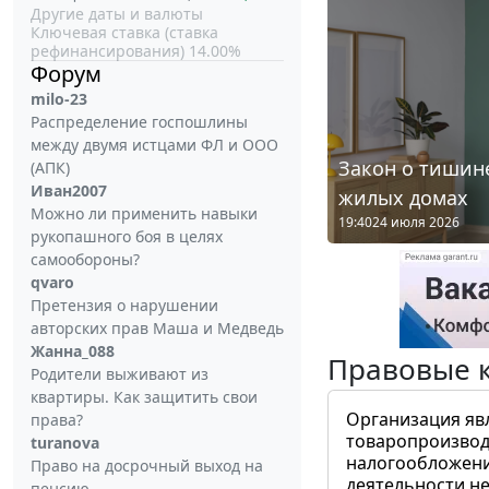
Другие даты и валюты
Ключевая ставка (ставка
рефинансирования) 14.00%
Форум
milo-23
Распределение госпошлины
между двумя истцами ФЛ и ООО
Закон о тишине
(АПК)
Иван2007
жилых домах
Можно ли применить навыки
19:40
24 июля 2026
рукопашного боя в целях
самообороны?
qvaro
Претензия о нарушении
авторских прав Маша и Медведь
Жанна_088
Правовые 
Родители выживают из
квартиры. Как защитить свои
Организация яв
права?
товаропроизвод
turanova
налогообложени
Право на досрочный выход на
деятельности не
пенсию