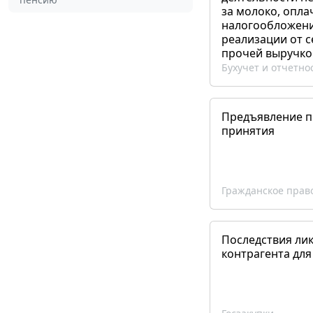
за молоко, опла
налогообложения
реализации от 
прочей выручко
Бухучет и отчетно
Предъявление пр
принятия
Гражданское прав
Последствия ли
контрагента для