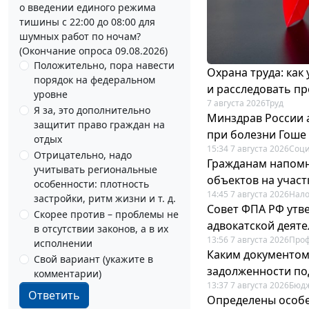
о введении единого режима
тишины с 22:00 до 08:00 для
шумных работ по ночам?
(Окончание опроса 09.08.2026)
Положительно, пора навести
Охрана труда: как
порядок на федеральном
и расследовать п
уровне
7 августа 2026
Труд
Я за, это дополнительно
Минздрав России 
защитит право граждан на
при болезни Гоше
отдых
15:34 7 августа 2026
Соци
Отрицательно, надо
Гражданам напомн
учитывать региональные
объектов на учас
особенности: плотность
14:45 7 августа 2026
Нало
застройки, ритм жизни и т. д.
Совет ФПА РФ утв
Скорее против – проблемы не
адвокатской деят
в отсутствии законов, а в их
13:56 7 августа 2026
Про
исполнении
Каким документо
Свой вариант (укажите в
задолженности по
комментарии)
13:37 7 августа 2026
Бюдж
Ответить
Определены особе