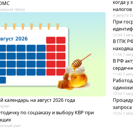
когда у
 ОМС
налогов
альная сфера
4 августа 2
При гос
иденти
12:34 7 авг
В ГПК Р
находящ
11:56 7 авг
В РФ ак
сердечн
11:40 7 авг
Работод
одиноки
10:54 7 авг
 календарь на август 2026 года
Процеду
ухучет
запроса
тодичку по соцзаказу и выбору КВР при
10:32 7 авг
ащих
етный учет