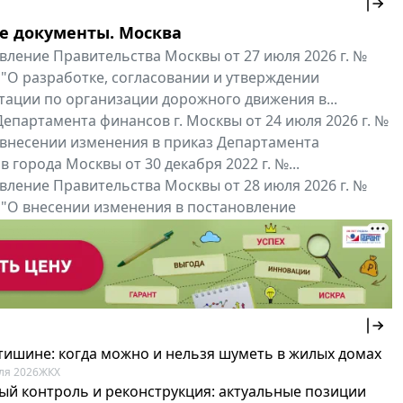
е документы. Москва
вление Правительства Москвы от 27 июля 2026 г. №
 "О разработке, согласовании и утверждении
тации по организации дорожного движения в...
епартамента финансов г. Москвы от 24 июля 2026 г. №
 внесении изменения в приказ Департамента
 города Москвы от 30 декабря 2022 г. №...
вление Правительства Москвы от 28 июля 2026 г. №
 "О внесении изменения в постановление
ьства Москвы от 26 июля 2011 г. № 334-ПП"
нальные документы
Мой регион ...
 тишине: когда можно и нельзя шуметь в жилых домах
ля 2026
ЖКХ
ый контроль и реконструкция: актуальные позиции