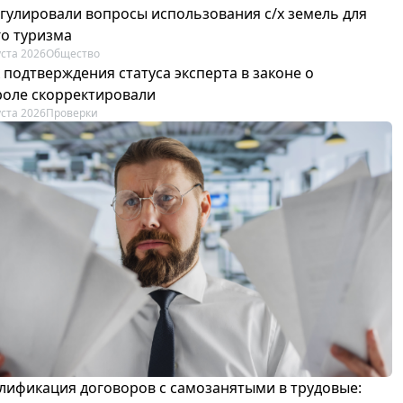
егулировали вопросы использования с/х земель для
го туризма
уста 2026
Общество
 подтверждения статуса эксперта в законе о
роле скорректировали
уста 2026
Проверки
лификация договоров с самозанятыми в трудовые: