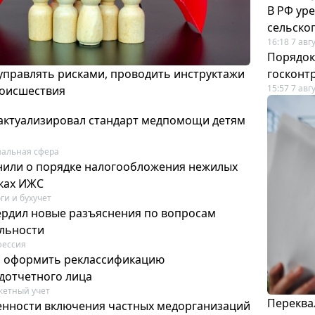
В РФ ур
сельско
16:18 7 авг
Порядок
 управлять рисками, проводить инструктажи
госконт
15:57 7 авг
роисшествия
актуализировал стандарт медпомощи детям
альная сфера
или о порядке налогообложения нежилых
тках ИЖС
ги и бухучет
ердил новые разъяснения по вопросам
ельности
фессия
м оформить реклассификацию
дотчетного лица
етный учет
Переква
нности включения частных медорганизаций