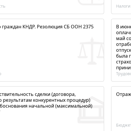
сть
Налоги
о граждан КНДР. Резолюция СБ ООН 2375
В июн
оплач
май со
отраб
отпуск
была 
страхо
прини
о
Трудов
ствительность сделки (договора,
Отраж
о результатам конкурентных процедур)
боснования начальной (максимальной)
?
Бюджет