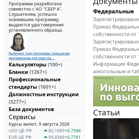
Документы
Программа разработана
совместно с АО ''СБЕР А".
Федеральные
Слушателям, успешно
Зарегистрировано 
освоившим программу,
выдаются удостоверения
Приказ Федеральн
установленного образца.
собственности от 
Зарегистрировано 
Приказ Федеральн
Выберите тему программы повышения
собственности от 
квалификации для юристов ...
Информация Федер
Калькуляторы
(100+)
алкогольным и таб
Бланки
(1267+)
"Вниманию произв
Профессиональные
Все федеральные докум
стандарты
(1601+)
Должностные инструкции
(5277+)
База документов
Статьи
Сервисы
Курсы валют, 9 августа 2026
USD ЦБ РФ
82,1665
+0,7588
EUR ЦБ РФ
94,8366
+0,7781