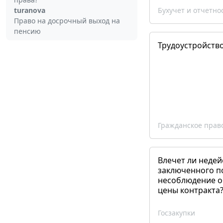
turanova
Бухучет и отчетно
Право на досрочный выход на
пенсию
Трудоустройств
Гражданское прав
Влечет ли недей
заключенного п
несоблюдение о
цены контракта
Госзакупки