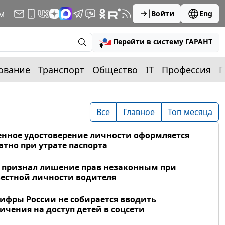
м
Войти
Eng
Перейти в систему ГАРАНТ
ование
Транспорт
Общество
IT
Профессия
П
Все
Главное
Топ месяца
нное удостоверение личности оформляется
атно при утрате паспорта
 признал лишение прав незаконным при
естной личности водителя
фры России не собирается вводить
ичения на доступ детей в соцсети