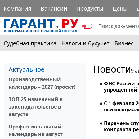
Компания
Вакансии
Продукты
Цены
Судебная практика
Налоги и бухучет
Бизнес
Новости
Актуальное
9 а
Производственный
ФНС России р
календарь – 2027 (проект)
упрощенной
ТОП-25 изменений в
С 1 февраля 
законодательстве в
психосоциал
августе
Перечень сл
Профессиональный
контракта р
календарь на август