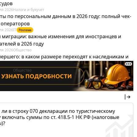
судов
ля 2026
Налоги и бухучет
ты по персональным данным в 2026 году: полный чек-
я операторов
ля 2026
IT
Реклама
 миграции: важные изменения для иностранцев и
телей в 2026 году
ля 2026
Общество
мершего: в каком размере переходят к наследникам и
х можно не платить
ля 2026
Общество
 ли в строку 070 декларации по туристическому
 включать суммы по ст. 418.5-1 НК РФ (налоговые
)?