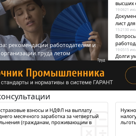
высших 
19:06
21 ию
Докумен
лист дл
15:21
30 ию
Вопросы
работода
ра: рекомендации работодателям и
19:05
15 ию
 организации труда летом
Долги у
Труд
когда и
19:43
17 ию
консультации
 страховые взносы и НДФЛ на выплату
Нужно
днего месячного заработка за четвертый
налогу
ольнения (гражданам, проживающим в
льготы