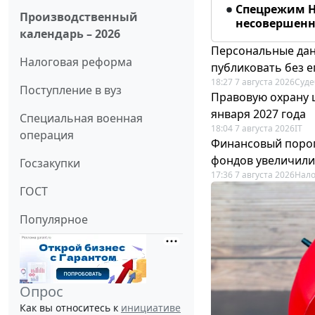
Спецрежим Н
Производственный
несовершенно
календарь – 2026
Персональные дан
Налоговая реформа
публиковать без е
18:27 7 августа 2026
Суде
Поступление в вуз
Правовую охрану 
января 2027 года
Специальная военная
18:04 7 августа 2026
IT
операция
Финансовый порог
фондов увеличили
Госзакупки
17:36 7 августа 2026
Нало
ГОСТ
Популярное
Опрос
Как вы относитесь к
инициативе