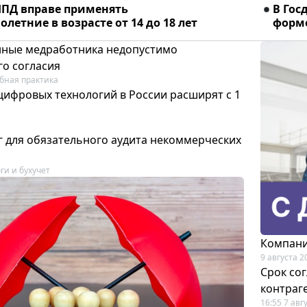
ПД вправе применять
В Гос
летние в возрасте от 14 до 18 лет
форме
ные медработника недопустимо
го согласия
бная практика
цифровых технологий в России расширят с 1
 для обязательного аудита некоммерческих
ги и бухучет
Компани
9 августа 2
Срок со
контраг
16:55 7 авг