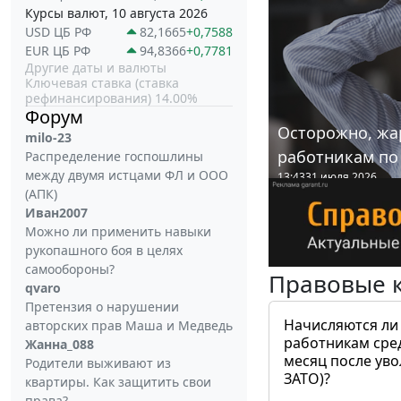
Курсы валют, 10 августа 2026
USD ЦБ РФ
82,1665
+0,7588
EUR ЦБ РФ
94,8366
+0,7781
Другие даты и валюты
Ключевая ставка (ставка
рефинансирования) 14.00%
Форум
Осторожно, жа
milo-23
работникам по
Распределение госпошлины
между двумя истцами ФЛ и ООО
13:43
31 июля 2026
(АПК)
Иван2007
Можно ли применить навыки
рукопашного боя в целях
самообороны?
Правовые 
qvaro
Претензия о нарушении
Начисляются ли
авторских прав Маша и Медведь
работникам сре
Жанна_088
месяц после ув
Родители выживают из
ЗАТО)?
квартиры. Как защитить свои
права?