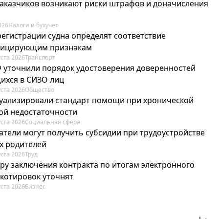
 заказчиков возникают риски штрафов и доначисления
026
Налоги и бухучет
регистрации судна определят соответствие
фицирующим признакам
уста 2026
Транспорт
Ф уточнили порядок удостоверения доверенностей
ихся в СИЗО лиц
уста 2026
Общество
туализировали стандарт помощи при хронической
ой недостаточности
уста 2026
Социальная сфера
атели могут получить субсидии при трудоустройстве
х родителей
уста 2026
Труд
ру заключения контракта по итогам электронного
 котировок уточнят
уста 2026
Бизнес