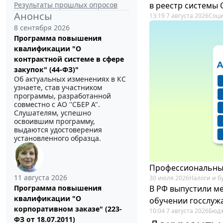
Результаты прошлых опросов
в реестр системы
Анонсы
13:19 7 августа 2026
Соци
8 сентября 2026
Программа повышения
квалификации "О
контрактной системе в сфере
закупок" (44-ФЗ)"
Об актуальных изменениях в КС
узнаете, став участником
программы, разработанной
совместно с АО ''СБЕР А".
Слушателям, успешно
освоившим программу,
выдаются удостоверения
установленного образца.
Профессиональный
11 августа 2026
30 июля 2026
Налоги и б
В РФ выпустили ме
Программа повышения
квалификации "О
обучении госслуж
корпоративном заказе" (223-
10:04 7 августа 2026
Бюдж
ФЗ от 18.07.2011)