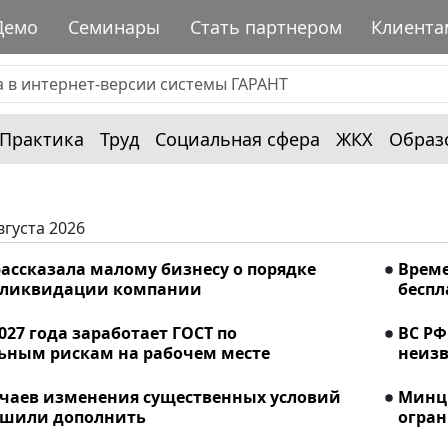
Демо
Семинары
Стать партнером
Клиента
Практика
Труд
Социальная сфера
ЖКХ
Образ
вгуста 2026
ассказала малому бизнесу о порядке
Време
 ликвидации компании
беспл
2027 года заработает ГОСТ по
ВС РФ
ьным рискам на рабочем месте
неизв
учаев изменения существенных условий
Минци
ешили дополнить
огран